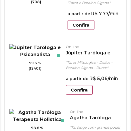
(708)
"Tarot e Baralho Cigano"
R$
7
,
77
/min
a partir de
Confira
On-line
Júpiter Taróloga e
Psicanalista
"Tarot Mitologico - Delfos -
99.6 %
Baralho Cigano - Runas"
(12401)
R$
5
,
06
/min
a partir de
Confira
On-line
Agatha Taróloga
Terapeuta Holistica
"Taróloga com grande poder
98.6 %