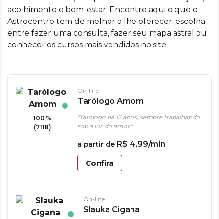
acolhimento e bem-estar. Encontre aqui o que o
Astrocentro tem de melhor a lhe oferecer: escolha
entre fazer uma consulta, fazer seu mapa astral ou
conhecer os cursos mais vendidos no site.
On-line
Tarólogo Amom
"Tarólogo há 12 anos, sempre trabalhando
100 %
sob a luz do amor."
(7118)
R$
4
,
99
/min
a partir de
Confira
On-line
Slauka Cigana