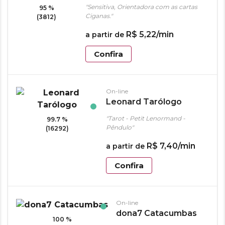
"Sensitiva, Orientadora com as cartas
95 %
Ciganas."
(3812)
R$
5
,
22
/min
a partir de
Confira
On-line
Leonard Tarólogo
"Tarot - Petit Lenormand -
99.7 %
Pêndulo"
(16292)
R$
7
,
40
/min
a partir de
Confira
On-line
dona7 Catacumbas
100 %