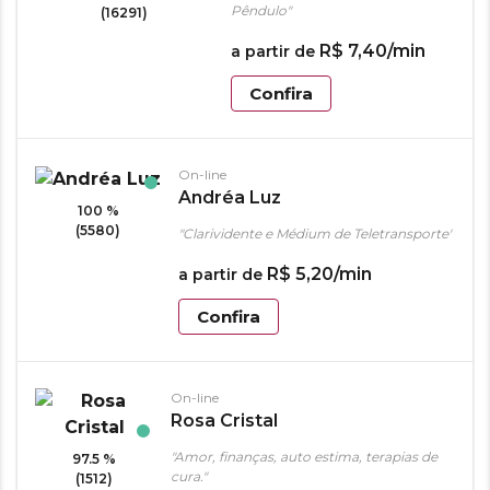
Pêndulo"
(16291)
R$
7
,
40
/min
a partir de
Confira
On-line
Andréa Luz
100 %
(5580)
"Clarividente e Médium de Teletransporte"
R$
5
,
20
/min
a partir de
Confira
On-line
Rosa Cristal
"Amor, finanças, auto estima, terapias de
97.5 %
cura."
(1512)