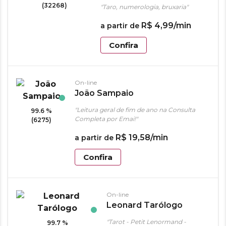
(32268)
"Taro, numerologia, bruxaria"
R$
4
,
99
/min
a partir de
Confira
On-line
João Sampaio
"Leitura geral de fim de ano na Consulta
99.6 %
Completa por Emai!"
(6275)
R$
19
,
58
/min
a partir de
Confira
On-line
Leonard Tarólogo
"Tarot - Petit Lenormand -
99.7 %