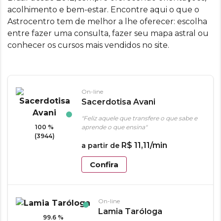
acolhimento e bem-estar. Encontre aqui o que o
Astrocentro tem de melhor a lhe oferecer: escolha
entre fazer uma consulta, fazer seu mapa astral ou
conhecer os cursos mais vendidos no site.
On-line
Sacerdotisa Avani
"Feliz aquele que transfere o que sabe e
100 %
aprende o que ensina"
(3944)
R$
11
,
11
/min
a partir de
Confira
On-line
Lamia Taróloga
99.6 %