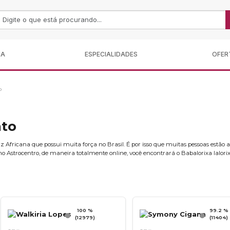
MA
ESPECIALIDADES
OFER
o
nto
Africana que possui muita força no Brasil. É por isso que muitas pessoas estão at
o Astrocentro, de maneira totalmente online, você encontrará o Babalorixa Ialorix
100 %
99.2 %
(12979)
(11404)