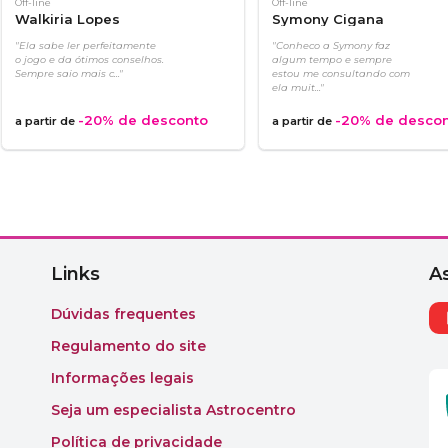
Off-line
Off-line
Walkiria Lopes
Symony Cigana
"Ela sabe ler perfeitamente
"Conheco a Symony faz
o jogo e da ótimos conselhos.
algum tempo e sempre
Sempre saio mais c..."
estou me consultando com
ela muit..."
-20%
de desconto
-20%
de desco
a partir de
a partir de