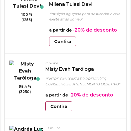
Milena Tulasi Devi
"Intuição aguçada para desvendar o que
100 %
existe atrás do véu"
(1256)
-20%
de desconto
a partir de
Confira
On-line
Misty Evah Taróloga
"ENTRE EM CONTATO PREVISÕES,
CONSELHOS E ATENDIMENTO OBJETIVO"
98.4 %
(3250)
-20%
de desconto
a partir de
Confira
On-line