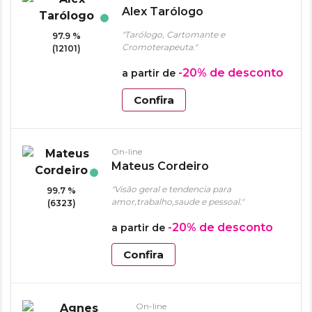
Alex Tarólogo
"Tarólogo, Cartomante e
97.9 %
Cromoterapeuta."
(12101)
-20%
de desconto
a partir de
Confira
On-line
Mateus Cordeiro
"Visão geral e tendencia para
99.7 %
amor,trabalho,saude e pessoal."
(6323)
-20%
de desconto
a partir de
Confira
On-line