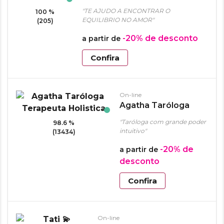
"TE AJUDO A ENCONTRAR O
100 %
EQUILIBRIO NO AMOR"
(205)
-20%
de desconto
a partir de
Confira
On-line
Agatha Taróloga
Terapeuta Holistica
"Taróloga com grande poder
98.6 %
intuitivo"
(13434)
-20%
de
a partir de
desconto
Confira
On-line