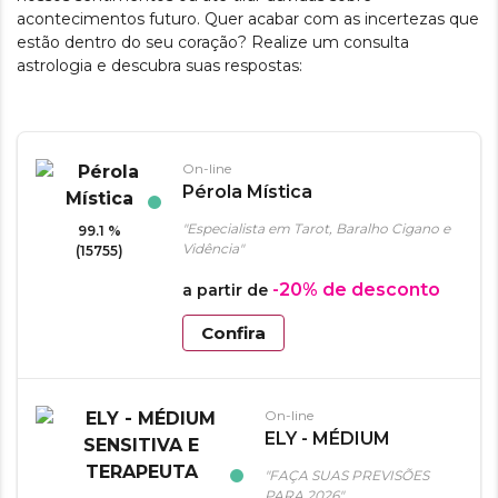
acontecimentos futuro. Quer acabar com as incertezas que
estão dentro do seu coração? Realize um consulta
astrologia e descubra suas respostas:
On-line
Pérola Mística
"Especialista em Tarot, Baralho Cigano e
99.1 %
Vidência"
(15755)
-20%
de desconto
a partir de
Confira
On-line
ELY - MÉDIUM
SENSITIVA E
"FAÇA SUAS PREVISÕES
TERAPEUTA
PARA 2026"