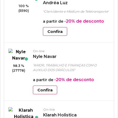
Andréa Luz
100 %
(5590)
"Clarividente e Médium de Teletransporte"
-20%
de desconto
a partir de
Confira
On-line
Nyle Navar
"AMOR, TRABALHO E FINANÇAS C0M O
98.3 %
AUXILIO DOS ORÁCULOS"
(27778)
-20%
de desconto
a partir de
Confira
On-line
Klarah Holistica