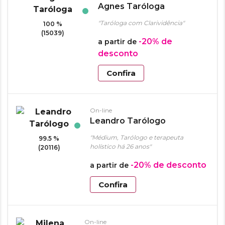
Agnes Taróloga
"Taróloga com Clarividência"
100 %
(15039)
-20%
de
a partir de
desconto
Confira
On-line
Leandro Tarólogo
"Médium, Tarólogo e terapeuta
99.5 %
holístico há 26 anos"
(20116)
-20%
de desconto
a partir de
Confira
On-line