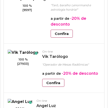
"Tarô, baralho Lenormand e
100 %
astrologia horária!"
(9597)
-20%
de
a partir de
desconto
Confira
On-line
Vik Tarólogo
100 %
(27933)
"Operador de Mesas Radiônicas"
-20%
de desconto
a partir de
Confira
On-line
Angel Luz