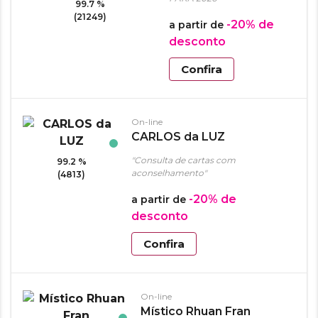
99.7 %
(21249)
-20%
de
a partir de
desconto
Confira
On-line
CARLOS da LUZ
"Consulta de cartas com
99.2 %
aconselhamento"
(4813)
-20%
de
a partir de
desconto
Confira
On-line
Místico Rhuan Fran