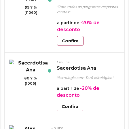
"Para todas as perguntas respostas
99.7 %
diretas"
(11060)
-20%
de
a partir de
desconto
Confira
On-line
Sacerdotisa Ana
"Astrologia com Tarô Mitológico"
80.7 %
(1006)
-20%
de
a partir de
desconto
Confira
On-line