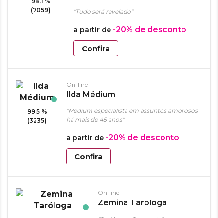
98.1 %
(7059)
"Tudo será revelado"
-20%
de desconto
a partir de
Confira
On-line
Ilda Médium
"Médium especialista em assuntos amorosos
99.5 %
há mais de 45 anos"
(3235)
-20%
de desconto
a partir de
Confira
On-line
Zemina Taróloga