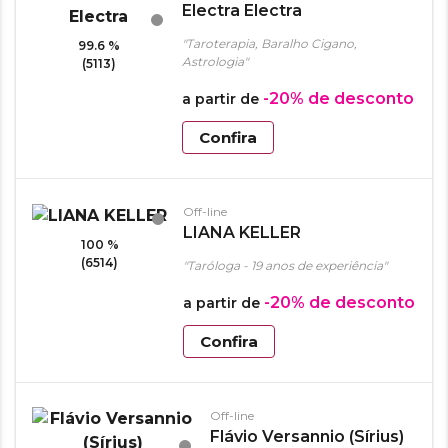
Electra Electra
"Taroterapia, Baralho Cigano,
99.6 %
Astrologia"
(5113)
-20%
de desconto
a partir de
Confira
Off-line
LIANA KELLER
100 %
(6514)
"Taróloga - 19 anos de experiência"
-20%
de desconto
a partir de
Confira
Off-line
Flávio Versannio (Sírius)