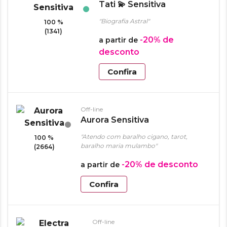
Tati 💫 Sensitiva
"Biografia Astral"
100 %
(1341)
-20%
de
a partir de
desconto
Confira
Off-line
Aurora Sensitiva
"Atendo com baralho cigano, tarot,
100 %
baralho maria mulambo"
(2664)
-20%
de desconto
a partir de
Confira
Off-line