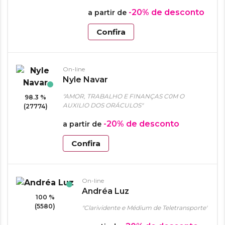
-20%
de desconto
a partir de
Confira
On-line
Nyle Navar
"AMOR, TRABALHO E FINANÇAS C0M O
98.3 %
AUXILIO DOS ORÁCULOS"
(27774)
-20%
de desconto
a partir de
Confira
On-line
Andréa Luz
100 %
(5580)
"Clarividente e Médium de Teletransporte"