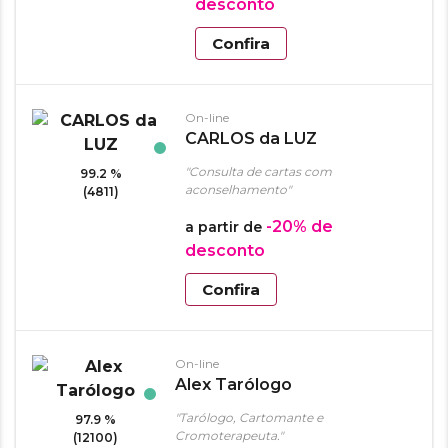
desconto
Confira
On-line
CARLOS da LUZ
"Consulta de cartas com
99.2 %
aconselhamento"
(4811)
-20%
de
a partir de
desconto
Confira
On-line
Alex Tarólogo
"Tarólogo, Cartomante e
97.9 %
Cromoterapeuta."
(12100)