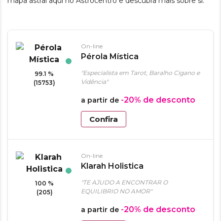
mapa astral aqui no Astrocentro e descubra mais sobre si.
On-line
Pérola Mística
"Especialista em Tarot, Baralho Cigano e
99.1 %
Vidência"
(15753)
-20%
de desconto
a partir de
Confira
On-line
Klarah Holistica
"TE AJUDO A ENCONTRAR O
100 %
EQUILIBRIO NO AMOR"
(205)
-20%
de desconto
a partir de