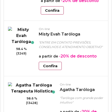
-20%
de desconto
a partir de
Confira
On-line
Misty Evah Taróloga
"ENTRE EM CONTATO PREVISÕES,
CONSELHOS E ATENDIMENTO OBJETIVO"
98.4 %
(3249)
-20%
de desconto
a partir de
Confira
On-line
Agatha Taróloga
Terapeuta Holistica
"Taróloga com grande poder
98.6 %
intuitivo"
(13428)
-20%
de
a partir de