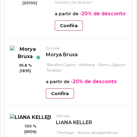
holístico há 26 anos"
(20100)
-20%
de desconto
a partir de
Confira
On-line
Morya Bruxa
"Baralho Cigano - Reikiana - Ramu_Egípcio -
95.8 %
Terapias"
(1895)
-20%
de desconto
a partir de
Confira
Off-line
LIANA KELLER
100 %
(6506)
"Taróloga - 19 anos de experiência"