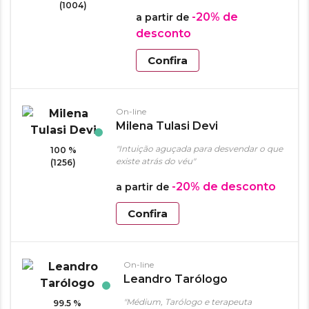
(1004)
-20%
de
a partir de
desconto
Confira
On-line
Milena Tulasi Devi
"Intuição aguçada para desvendar o que
100 %
existe atrás do véu"
(1256)
-20%
de desconto
a partir de
Confira
On-line
Leandro Tarólogo
"Médium, Tarólogo e terapeuta
99.5 %