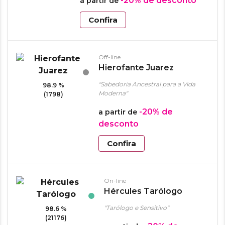
-20%
de desconto
a partir de
Confira
Off-line
Hierofante Juarez
"Sabedoria Ancestral para a Vida
98.9 %
Moderna"
(1798)
-20%
de
a partir de
desconto
Confira
On-line
Hércules Tarólogo
"Tarólogo e Sensitivo"
98.6 %
(21176)