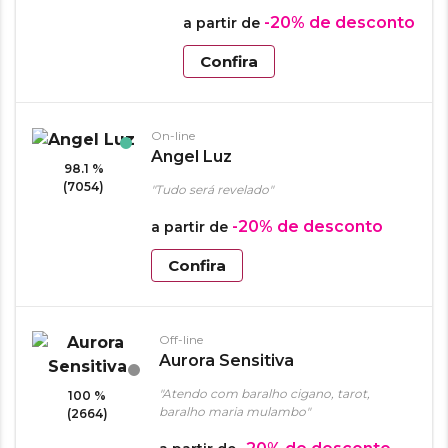
-20%
de desconto
a partir de
Confira
On-line
Angel Luz
98.1 %
(7054)
"Tudo será revelado"
-20%
de desconto
a partir de
Confira
Off-line
Aurora Sensitiva
"Atendo com baralho cigano, tarot,
100 %
baralho maria mulambo"
(2664)