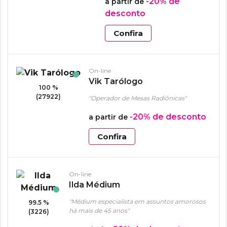
-20%
de
a partir de
desconto
Confira
On-line
Vik Tarólogo
100 %
(27922)
"Operador de Mesas Radiônicas"
-20%
de desconto
a partir de
Confira
On-line
Ilda Médium
"Médium especialista em assuntos amorosos
99.5 %
há mais de 45 anos"
(3226)