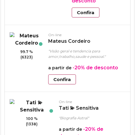
desconto
Confira
On-line
Mateus Cordeiro
"Visão geral e tendencia para
99.7 %
amor,trabalho,saude e pessoal."
(6323)
-20%
de desconto
a partir de
Confira
On-line
Tati 💫 Sensitiva
"Biografia Astral"
100 %
(1338)
-20%
de
a partir de