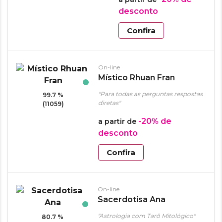
desconto
Confira
On-line
Místico Rhuan Fran
"Para todas as perguntas respostas
99.7 %
diretas"
(11059)
-20%
de
a partir de
desconto
Confira
On-line
Sacerdotisa Ana
"Astrologia com Tarô Mitológico"
80.7 %