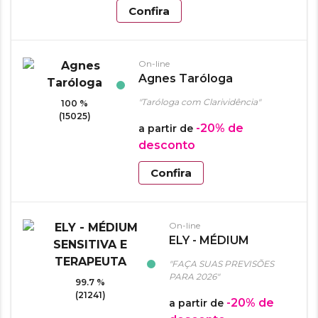
Confira
On-line
Agnes Taróloga
"Taróloga com Clarividência"
100 %
(15025)
-20%
de
a partir de
desconto
Confira
On-line
ELY - MÉDIUM
SENSITIVA E
"FAÇA SUAS PREVISÕES
TERAPEUTA
PARA 2026"
99.7 %
(21241)
-20%
de
a partir de