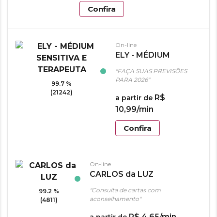
Confira
On-line
ELY - MÉDIUM
SENSITIVA E
"FAÇA SUAS PREVISÕES
TERAPEUTA
PARA 2026"
99.7 %
(21242)
R$
a partir de
10
,
99
/min
Confira
On-line
CARLOS da LUZ
"Consulta de cartas com
99.2 %
aconselhamento"
(4811)
R$
4
,
65
/min