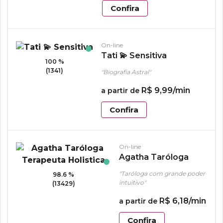
Confira
On-line
Tati 💫 Sensitiva
100 %
(1341)
"Biografia Astral"
R$
9
,
99
/min
a partir de
Confira
On-line
Agatha Taróloga
Terapeuta Holistica
"Taróloga com grande poder
98.6 %
intuitivo"
(13429)
R$
6
,
18
/min
a partir de
Confira