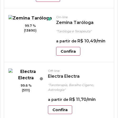
On-line
Zemina Taróloga
99.7 %
(13890)
"Taróloga e Terapeuta"
R$
10
,
49
/min
a partir de
Confira
Off-line
Electra Electra
"Taroterapia, Baralho Cigano,
99.6 %
Astrologia"
(5111)
R$
11
,
70
/min
a partir de
Confira