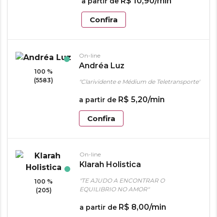
R$
10
,
90
/min
a partir de
Confira
On-line
Andréa Luz
100 %
(5583)
"Clarividente e Médium de Teletransporte"
R$
5
,
20
/min
a partir de
Confira
On-line
Klarah Holistica
"TE AJUDO A ENCONTRAR O
100 %
EQUILIBRIO NO AMOR"
(205)
R$
8
,
00
/min
a partir de