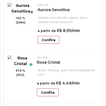
Off-line
Aurora Sensitiva
"Atendo com baralho cigano, tarot,
100 %
baralho maria mulambo"
(2664)
R$
8
,
90
/min
a partir de
Confira
On-line
Rosa Cristal
"Amor, finanças, auto estima, terapias de
97.5 %
cura."
(1512)
R$
4
,
49
/min
a partir de
Confira