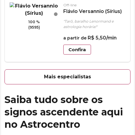
Off-line
Flávio Versannio (Sírius)
"Tarô, baralho Lenormand e
100 %
astrologia horária!"
(9595)
R$
5
,
50
/min
a partir de
Confira
Mais especialistas
Saiba tudo sobre os
signos ascendente aqui
no Astrocentro