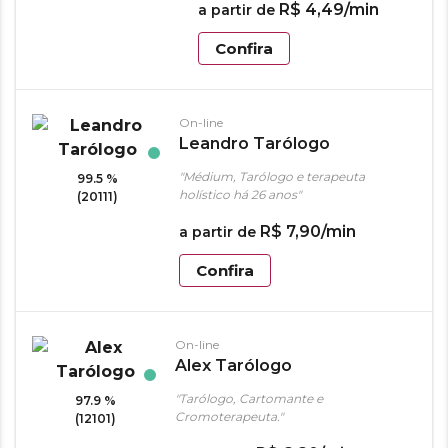
R$
4
,
49
/min
a partir de
Confira
On-line
Leandro Tarólogo
"Médium, Tarólogo e terapeuta
99.5 %
holístico há 26 anos"
(20111)
R$
7
,
90
/min
a partir de
Confira
On-line
Alex Tarólogo
"Tarólogo, Cartomante e
97.9 %
Cromoterapeuta."
(12101)