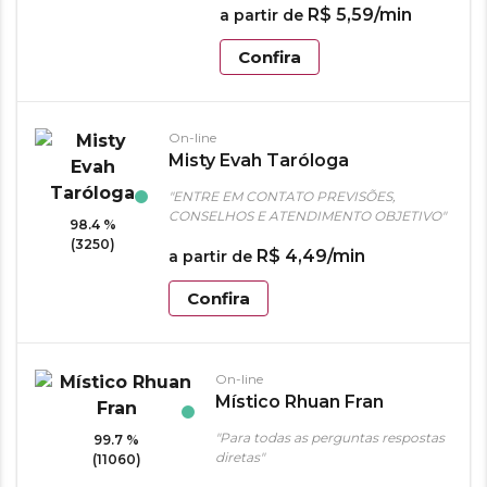
R$
5
,
59
/min
a partir de
Confira
On-line
Misty Evah Taróloga
"ENTRE EM CONTATO PREVISÕES,
CONSELHOS E ATENDIMENTO OBJETIVO"
98.4 %
(3250)
R$
4
,
49
/min
a partir de
Confira
On-line
Místico Rhuan Fran
"Para todas as perguntas respostas
99.7 %
diretas"
(11060)