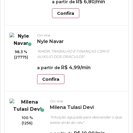
R$
6
,
80
/min
a partir de
Confira
On-line
Nyle Navar
"AMOR, TRABALHO E FINANÇAS C0M O
98.3 %
AUXILIO DOS ORÁCULOS"
(27775)
R$
4
,
99
/min
a partir de
Confira
On-line
Milena Tulasi Devi
"Intuição aguçada para desvendar o que
100 %
existe atrás do véu"
(1256)