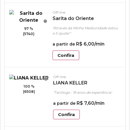
Off-line
Sarita do Oriente
"Através da Minha Mediunidade estou
97 %
a ti ajudar"
(5740)
R$
6
,
00
/min
a partir de
Confira
Off-line
LIANA KELLER
100 %
(6508)
"Taróloga - 19 anos de experiência"
R$
7
,
60
/min
a partir de
Confira