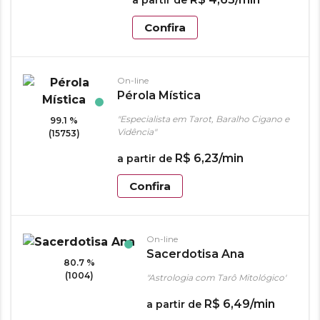
a partir de
Confira
On-line
Pérola Mística
"Especialista em Tarot, Baralho Cigano e
99.1 %
Vidência"
(15753)
R$
6
,
23
/min
a partir de
Confira
On-line
Sacerdotisa Ana
80.7 %
(1004)
"Astrologia com Tarô Mitológico"
R$
6
,
49
/min
a partir de