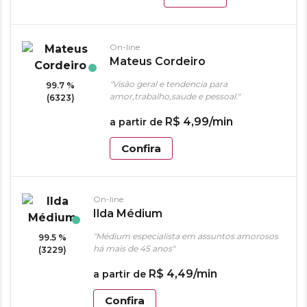
On-line
Mateus Cordeiro
"Visão geral e tendencia para
99.7 %
amor,trabalho,saude e pessoal."
(6323)
R$
4
,
99
/min
a partir de
Confira
On-line
Ilda Médium
"Médium especialista em assuntos amorosos
99.5 %
há mais de 45 anos"
(3229)
R$
4
,
49
/min
a partir de
Confira