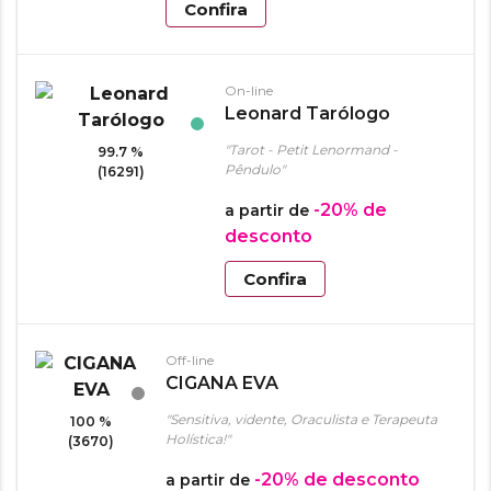
Confira
On-line
Leonard Tarólogo
"Tarot - Petit Lenormand -
99.7 %
Pêndulo"
(16291)
-20%
de
a partir de
desconto
Confira
Off-line
CIGANA EVA
"Sensitiva, vidente, Oraculista e Terapeuta
100 %
Holística!"
(3670)
-20%
de desconto
a partir de