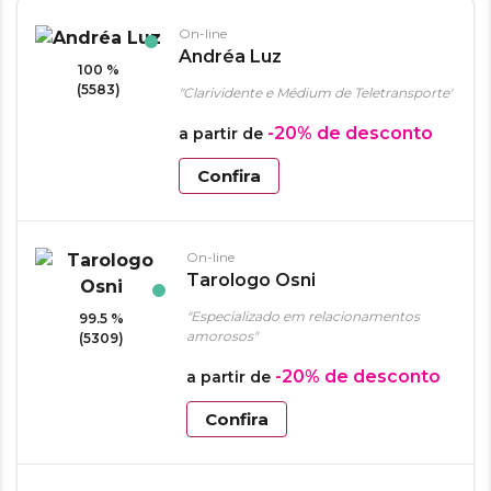
On-line
Andréa Luz
100 %
(5583)
"Clarividente e Médium de Teletransporte"
-20%
de desconto
a partir de
Confira
On-line
Tarologo Osni
"Especializado em relacionamentos
99.5 %
amorosos"
(5309)
-20%
de desconto
a partir de
Confira