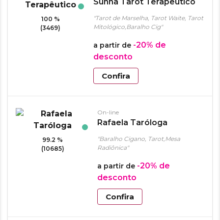
Sunna Tarot Terapêutico
"Tarot de Marselha, Tarot Waite, Tarot
100 %
Mitológico,Baralho Cig"
(3469)
-20%
de
a partir de
desconto
Confira
On-line
Rafaela Taróloga
"Baralho Cigano, Tarot,Mesa
99.2 %
Radiônica"
(10685)
-20%
de
a partir de
desconto
Confira