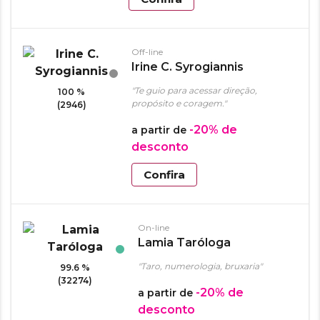
Off-line
Irine C. Syrogiannis
"Te guio para acessar direção,
100 %
propósito e coragem."
(2946)
-20%
de
a partir de
desconto
Confira
On-line
Lamia Taróloga
"Taro, numerologia, bruxaria"
99.6 %
(32274)
-20%
de
a partir de
desconto