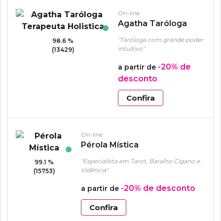
On-line
Agatha Taróloga
Terapeuta Holistica
"Taróloga com grande poder
98.6 %
intuitivo"
(13429)
-20%
de
a partir de
desconto
Confira
On-line
Pérola Mística
"Especialista em Tarot, Baralho Cigano e
99.1 %
Vidência"
(15753)
-20%
de desconto
a partir de
Confira