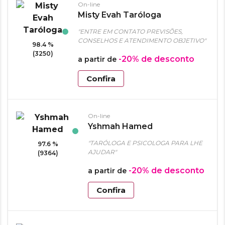
On-line
Misty Evah Taróloga
"ENTRE EM CONTATO PREVISÕES,
CONSELHOS E ATENDIMENTO OBJETIVO"
98.4 %
(3250)
-20%
de desconto
a partir de
Confira
On-line
Yshmah Hamed
"TARÓLOGA E PSICOLOGA PARA LHE
97.6 %
AJUDAR"
(9364)
-20%
de desconto
a partir de
Confira