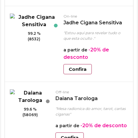
On-line
Jadhe Cigana Sensitiva
"Estou aqui para revelar tudo o
99.2 %
que esta oculto ."
(8532)
-20%
de
a partir de
desconto
Confira
Off-line
Daiana Tarologa
"Mesa radionica do amor, tarot, cartas
99.6 %
ciganas"
(58069)
-20%
de desconto
a partir de
Confira