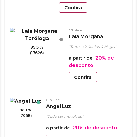
Confira
Off-line
Lala Morgana
Taróloga
"Tarot - Oráculos & Magia"
99.5 %
(17626)
-20%
de
a partir de
desconto
Confira
On-line
Angel Luz
98.1 %
(7058)
"Tudo será revelado"
-20%
de desconto
a partir de