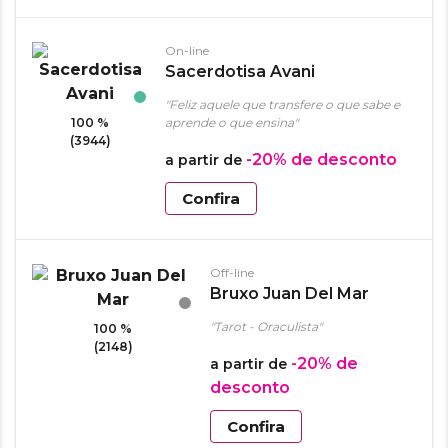
On-line
Sacerdotisa Avani
"Feliz aquele que transfere o que sabe e
100 %
aprende o que ensina"
(3944)
-20%
de desconto
a partir de
Confira
Off-line
Bruxo Juan Del Mar
"Tarot - Oraculista"
100 %
(2148)
-20%
de
a partir de
desconto
Confira