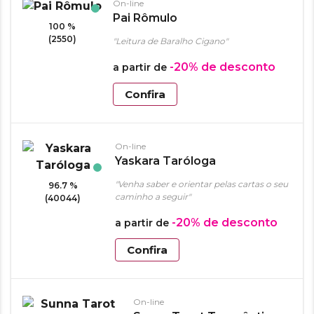
On-line
Pai Rômulo
100 %
(2550)
"Leitura de Baralho Cigano"
-20%
de desconto
a partir de
Confira
On-line
Yaskara Taróloga
"Venha saber e orientar pelas cartas o seu
96.7 %
caminho a seguir"
(40044)
-20%
de desconto
a partir de
Confira
On-line