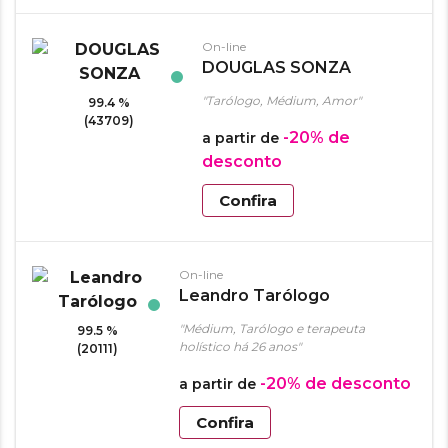
On-line
DOUGLAS SONZA
"Tarólogo, Médium, Amor"
99.4 %
(43709)
-20%
de
a partir de
desconto
Confira
On-line
Leandro Tarólogo
"Médium, Tarólogo e terapeuta
99.5 %
holístico há 26 anos"
(20111)
-20%
de desconto
a partir de
Confira