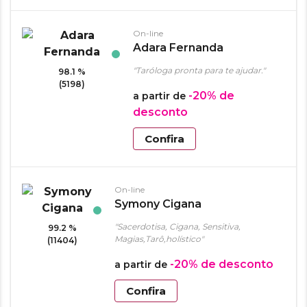
On-line
Adara Fernanda
"Taróloga pronta para te ajudar."
98.1 %
(5198)
-20%
de
a partir de
desconto
Confira
On-line
Symony Cigana
"Sacerdotisa, Cigana, Sensitiva,
99.2 %
Magias,Tarô,holístico"
(11404)
-20%
de desconto
a partir de
Confira