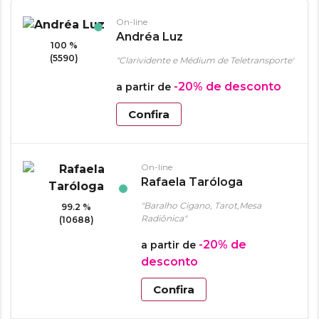
On-line
Andréa Luz
100 %
(5590)
"Clarividente e Médium de Teletransporte"
-20%
de desconto
a partir de
Confira
On-line
Rafaela Taróloga
"Baralho Cigano, Tarot,Mesa
99.2 %
Radiônica"
(10688)
-20%
de
a partir de
desconto
Confira