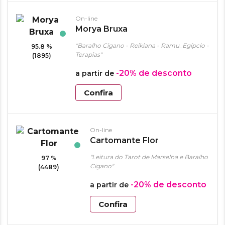
On-line
Morya Bruxa
"Baralho Cigano - Reikiana - Ramu_Egípcio -
95.8 %
Terapias"
(1895)
-20%
de desconto
a partir de
Confira
On-line
Cartomante Flor
"Leitura do Tarot de Marselha e Baralho
97 %
Cigano"
(4489)
-20%
de desconto
a partir de
Confira