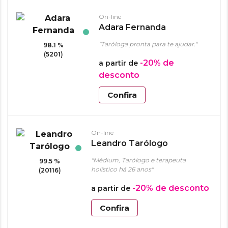
On-line
Adara Fernanda
"Taróloga pronta para te ajudar."
98.1 %
(5201)
-20%
de
a partir de
desconto
Confira
On-line
Leandro Tarólogo
"Médium, Tarólogo e terapeuta
99.5 %
holístico há 26 anos"
(20116)
-20%
de desconto
a partir de
Confira