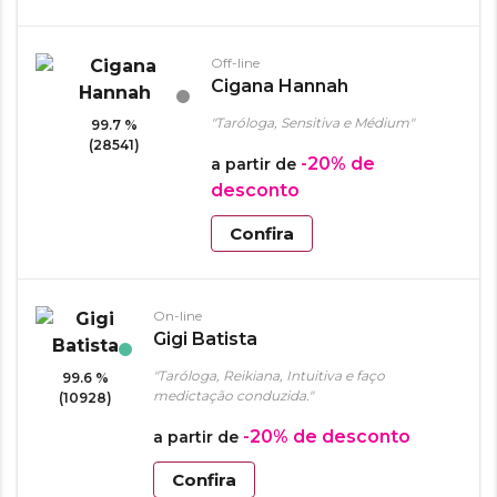
Off-line
Cigana Hannah
"Taróloga, Sensitiva e Médium"
99.7 %
(28541)
-20%
de
a partir de
desconto
Confira
On-line
Gigi Batista
"Taróloga, Reikiana, Intuitiva e faço
99.6 %
medictação conduzida."
(10928)
-20%
de desconto
a partir de
Confira