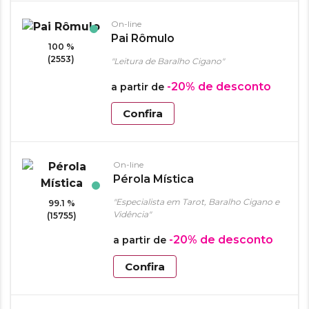
On-line
Pai Rômulo
100 %
(2553)
"Leitura de Baralho Cigano"
-20%
de desconto
a partir de
Confira
On-line
Pérola Mística
"Especialista em Tarot, Baralho Cigano e
99.1 %
Vidência"
(15755)
-20%
de desconto
a partir de
Confira