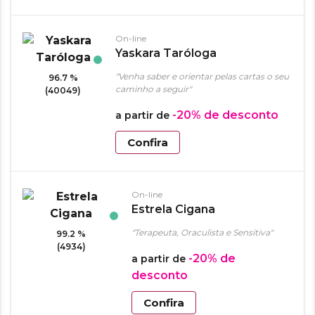
On-line
Yaskara Taróloga
"Venha saber e orientar pelas cartas o seu
96.7 %
caminho a seguir"
(40049)
-20%
de desconto
a partir de
Confira
On-line
Estrela Cigana
"Terapeuta, Oraculista e Sensitiva"
99.2 %
(4934)
-20%
de
a partir de
desconto
Confira