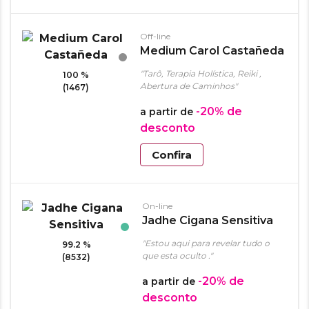
Off-line
Medium Carol Castañeda
"Tarô, Terapia Holística, Reiki ,
100 %
Abertura de Caminhos"
(1467)
-20%
de
a partir de
desconto
Confira
On-line
Jadhe Cigana Sensitiva
"Estou aqui para revelar tudo o
99.2 %
que esta oculto ."
(8532)
-20%
de
a partir de
desconto