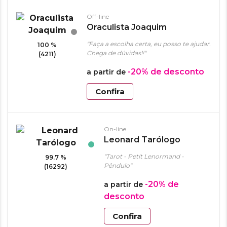
Off-line
Oraculista Joaquim
"Faça a escolha certa, eu posso te ajudar.
100 %
Chega de dúvidas!!"
(4211)
-20%
de desconto
a partir de
Confira
On-line
Leonard Tarólogo
"Tarot - Petit Lenormand -
99.7 %
Pêndulo"
(16292)
-20%
de
a partir de
desconto
Confira