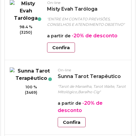
On-line
Misty Evah Taróloga
"ENTRE EM CONTATO PREVISÕES,
CONSELHOS E ATENDIMENTO OBJETIVO"
98.4 %
(3250)
-20%
de desconto
a partir de
Confira
On-line
Sunna Tarot Terapêutico
"Tarot de Marselha, Tarot Waite, Tarot
100 %
Mitológico,Baralho Cig"
(3469)
-20%
de
a partir de
desconto
Confira