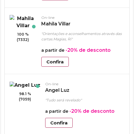
On-line
Mahila Villar
"Orientações e aconselhamentos através das
100 %
cartas.Magias, Ri"
(7332)
-20%
de desconto
a partir de
Confira
On-line
Angel Luz
98.1 %
(7059)
"Tudo será revelado"
-20%
de desconto
a partir de
Confira