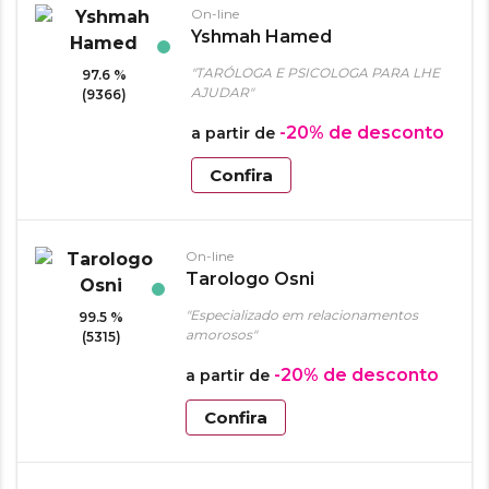
On-line
Yshmah Hamed
"TARÓLOGA E PSICOLOGA PARA LHE
97.6 %
AJUDAR"
(9366)
-20%
de desconto
a partir de
Confira
On-line
Tarologo Osni
"Especializado em relacionamentos
99.5 %
amorosos"
(5315)
-20%
de desconto
a partir de
Confira