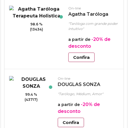
On-line
Agatha Taróloga
Terapeuta Holistica
"Taróloga com grande poder
98.6 %
intuitivo"
(13434)
-20%
de
a partir de
desconto
Confira
On-line
DOUGLAS SONZA
"Tarólogo, Médium, Amor"
99.4 %
(43717)
-20%
de
a partir de
desconto
Confira