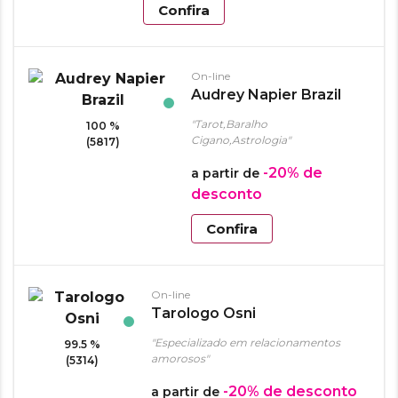
Confira
On-line
Audrey Napier Brazil
"Tarot,Baralho
100 %
Cigano,Astrologia"
(5817)
-20%
de
a partir de
desconto
Confira
On-line
Tarologo Osni
"Especializado em relacionamentos
99.5 %
amorosos"
(5314)
-20%
de desconto
a partir de