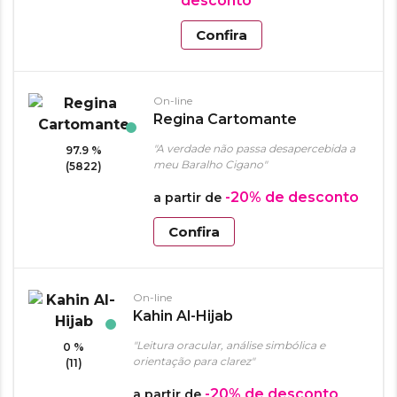
desconto
Confira
On-line
Regina Cartomante
"A verdade não passa desapercebida a
97.9 %
meu Baralho Cigano"
(5822)
-20%
de desconto
a partir de
Confira
On-line
Kahin Al-Hijab
"Leitura oracular, análise simbólica e
0 %
orientação para clarez"
(11)
-20%
de desconto
a partir de