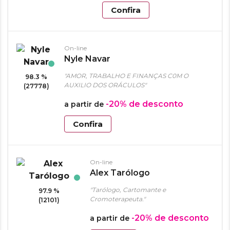
Confira
On-line
Nyle Navar
"AMOR, TRABALHO E FINANÇAS C0M O
98.3 %
AUXILIO DOS ORÁCULOS"
(27778)
-20%
de desconto
a partir de
Confira
On-line
Alex Tarólogo
"Tarólogo, Cartomante e
97.9 %
Cromoterapeuta."
(12101)
-20%
de desconto
a partir de