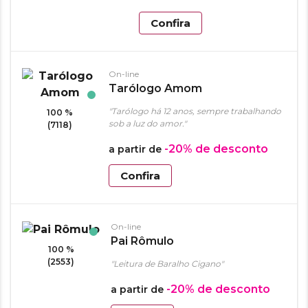
Confira
On-line
Tarólogo Amom
"Tarólogo há 12 anos, sempre trabalhando
100 %
sob a luz do amor."
(7118)
-20%
de desconto
a partir de
Confira
On-line
Pai Rômulo
100 %
(2553)
"Leitura de Baralho Cigano"
-20%
de desconto
a partir de