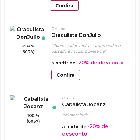
Confira
On-line
Oraculista DonJulio
"Quero ajudar você a compreender o
99.8 %
passado e mudar o presente"
(6038)
-20%
de desconto
a partir de
Confira
On-line
Cabalista Jocanz
"Númerologia"
100 %
(6037)
-20%
de
a partir de
desconto