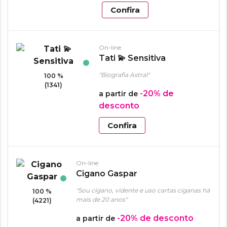
Confira
On-line
Tati 💫 Sensitiva
"Biografia Astral"
100 %
(1341)
-20%
de
a partir de
desconto
Confira
On-line
Cigano Gaspar
"Sou cigano, vidente e uso cartas ciganas há
100 %
mais de 20 anos"
(4221)
-20%
de desconto
a partir de