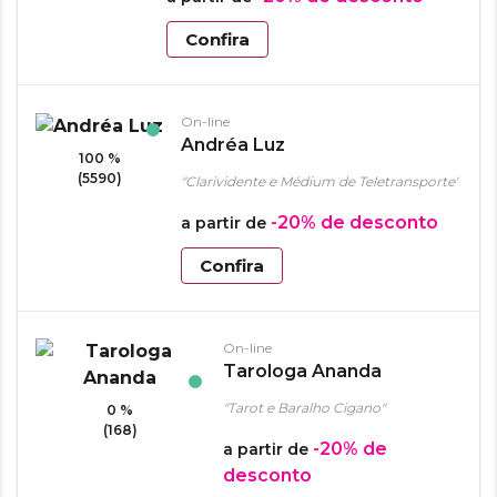
Confira
On-line
Andréa Luz
100 %
(5590)
"Clarividente e Médium de Teletransporte"
-20%
de desconto
a partir de
Confira
On-line
Tarologa Ananda
"Tarot e Baralho Cigano"
0 %
(168)
-20%
de
a partir de
desconto