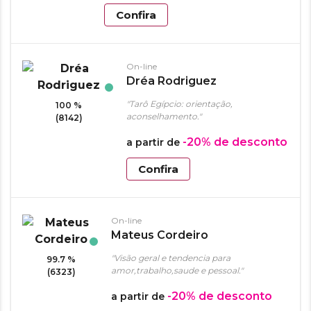
Confira
On-line
Dréa Rodriguez
"Tarô Egípcio: orientação,
100 %
aconselhamento."
(8142)
-20%
de desconto
a partir de
Confira
On-line
Mateus Cordeiro
"Visão geral e tendencia para
99.7 %
amor,trabalho,saude e pessoal."
(6323)
-20%
de desconto
a partir de