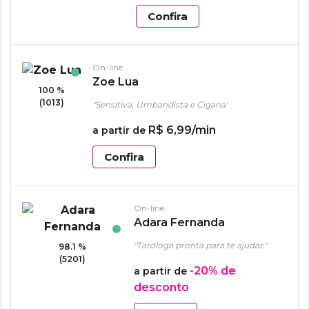
Confira
On-line
Zoe Lua
100 %
(1013)
"Sensitiva, Umbandista e Cigana"
R$
6
,
99
/min
a partir de
Confira
On-line
Adara Fernanda
"Taróloga pronta para te ajudar."
98.1 %
(5201)
-20%
de
a partir de
desconto