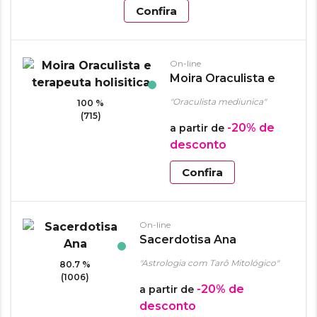
Confira
On-line
Moira Oraculista e
terapeuta holisitica
"Oraculista mediunica"
100 %
(715)
-20%
de
a partir de
desconto
Confira
On-line
Sacerdotisa Ana
"Astrologia com Tarô Mitológico"
80.7 %
(1006)
-20%
de
a partir de
desconto