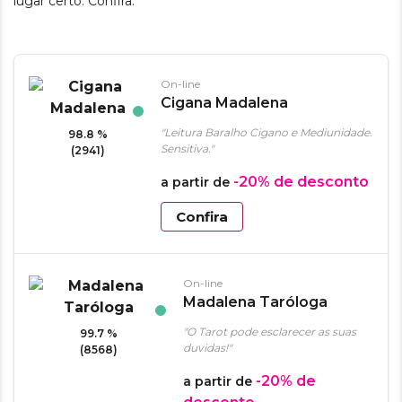
lugar certo. Confira:
On-line
Cigana Madalena
"Leitura Baralho Cigano e Mediunidade.
98.8 %
Sensitiva."
(2941)
-20%
de desconto
a partir de
Confira
On-line
Madalena Taróloga
"O Tarot pode esclarecer as suas
99.7 %
duvidas!"
(8568)
-20%
de
a partir de