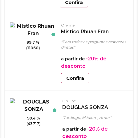
Confira
On-line
Místico Rhuan Fran
"Para todas as perguntas respostas
99.7 %
diretas"
(11060)
-20%
de
a partir de
desconto
Confira
On-line
DOUGLAS SONZA
"Tarólogo, Médium, Amor"
99.4 %
(43717)
-20%
de
a partir de
desconto