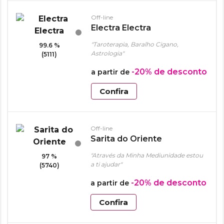
Off-line
Electra Electra
"Taroterapia, Baralho Cigano,
99.6 %
Astrologia"
(5111)
-20%
de desconto
a partir de
Confira
Off-line
Sarita do Oriente
"Através da Minha Mediunidade estou
97 %
a ti ajudar"
(5740)
-20%
de desconto
a partir de
Confira