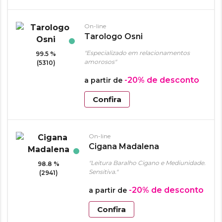
On-line
Tarologo Osni
"Especializado em relacionamentos
99.5 %
amorosos"
(5310)
-20%
de desconto
a partir de
Confira
On-line
Cigana Madalena
"Leitura Baralho Cigano e Mediunidade.
98.8 %
Sensitiva."
(2941)
-20%
de desconto
a partir de
Confira