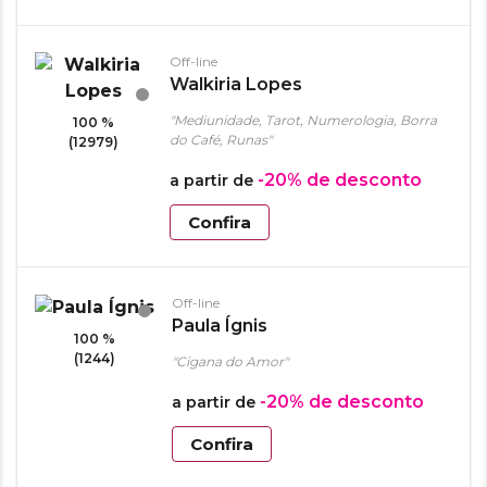
Off-line
Walkiria Lopes
"Mediunidade, Tarot, Numerologia, Borra
100 %
do Café, Runas"
(12979)
-20%
de desconto
a partir de
Confira
Off-line
Paula Ígnis
100 %
(1244)
"Cigana do Amor"
-20%
de desconto
a partir de
Confira