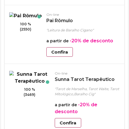
On-line
Pai Rômulo
100 %
(2550)
"Leitura de Baralho Cigano"
-20%
de desconto
a partir de
Confira
On-line
Sunna Tarot Terapêutico
"Tarot de Marselha, Tarot Waite, Tarot
100 %
Mitológico,Baralho Cig"
(3469)
-20%
de
a partir de
desconto
Confira