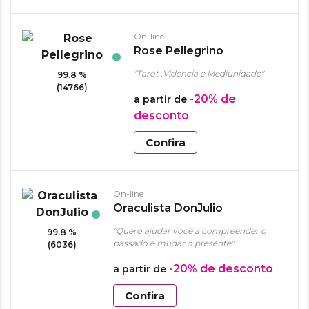
On-line
Rose Pellegrino
"Tarot ,Videncia e Mediunidade"
99.8 %
(14766)
-20%
de
a partir de
desconto
Confira
On-line
Oraculista DonJulio
"Quero ajudar você a compreender o
99.8 %
passado e mudar o presente"
(6036)
-20%
de desconto
a partir de
Confira