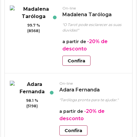
On-line
Madalena Taróloga
"O Tarot pode esclarecer as suas
99.7 %
duvidas!"
(8568)
-20%
de
a partir de
desconto
Confira
On-line
Adara Fernanda
"Taróloga pronta para te ajudar."
98.1 %
(5198)
-20%
de
a partir de
desconto
Confira