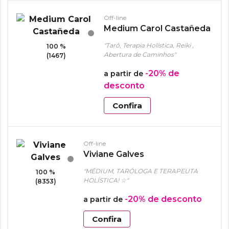
Off-line
Medium Carol Castañeda
"Tarô, Terapia Holística, Reiki ,
100 %
Abertura de Caminhos"
(1467)
-20%
de
a partir de
desconto
Confira
Off-line
Viviane Galves
"MÉDIUM, TARÓLOGA E TERAPEUTA
100 %
HOLÍSTICA! ☆"
(8353)
-20%
de desconto
a partir de
Confira