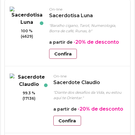
On-line
Sacerdotisa Luna
"Baralho cigano, Tarot, Numerologia,
100 %
Borra de café, Runas, b"
(4629)
-20%
de desconto
a partir de
Confira
On-line
Sacerdote Claudio
"Diante dos desafios da Vida, eu estou
99.3 %
aqui te Orientar."
(17136)
-20%
de desconto
a partir de
Confira