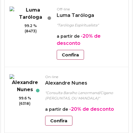
Off-line
Luma Taróloga
"Taróloga Espiritualista"
99.2 %
(8473)
-20%
de
a partir de
desconto
Confira
On-line
Alexandre Nunes
"Consulta Baralho Lenormand/Cigano
99.6 %
(PERGUNTAS, OU MANDALA)"
(6318)
-20%
de desconto
a partir de
Confira