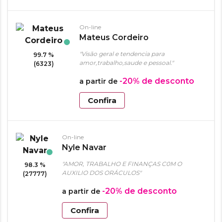
On-line
Mateus Cordeiro
"Visão geral e tendencia para
99.7 %
amor,trabalho,saude e pessoal."
(6323)
-20%
de desconto
a partir de
Confira
On-line
Nyle Navar
"AMOR, TRABALHO E FINANÇAS C0M O
98.3 %
AUXILIO DOS ORÁCULOS"
(27777)
-20%
de desconto
a partir de
Confira