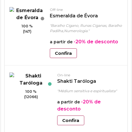
Off-line
Esmeralda de Évora
"Baralho Cigano, Runas Ciganas, Baralho
100 %
Padilha,Numerologia."
(147)
-20%
de desconto
a partir de
Confira
On-line
Shakti Taróloga
"Médium sensitiva e espiritualista"
100 %
(12066)
-20%
de
a partir de
desconto
Confira