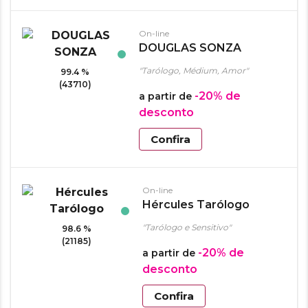
On-line
DOUGLAS SONZA
"Tarólogo, Médium, Amor"
99.4 %
(43710)
-20%
de
a partir de
desconto
Confira
On-line
Hércules Tarólogo
"Tarólogo e Sensitivo"
98.6 %
(21185)
-20%
de
a partir de
desconto
Confira