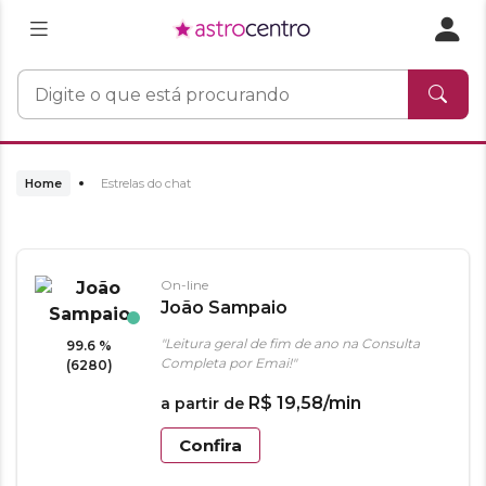
Home
Estrelas do chat
On-line
João Sampaio
"Leitura geral de fim de ano na Consulta
99.6 %
Completa por Emai!"
(6280)
R$
19
,
58
/min
a partir de
Confira