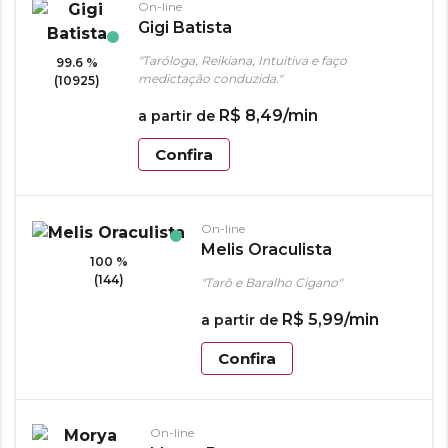
On-line
Gigi Batista
"Taróloga, Reikiana, Intuitiva e faço
99.6 %
medictação conduzida."
(10925)
R$
8
,
49
/min
a partir de
Confira
On-line
Melis Oraculista
100 %
(144)
"Tarô e Baralho Cigano"
R$
5
,
99
/min
a partir de
Confira
On-line