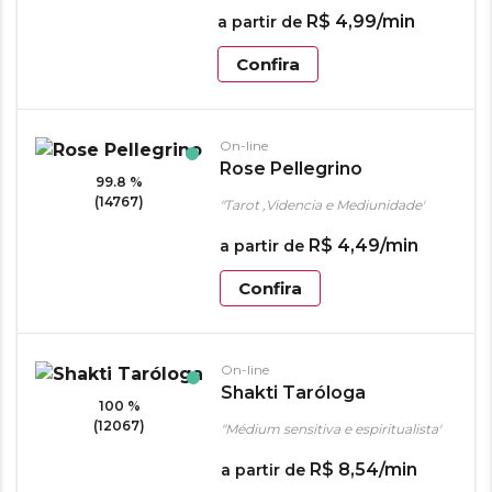
R$
4
,
99
/min
a partir de
Confira
On-line
Rose Pellegrino
99.8 %
(14767)
"Tarot ,Videncia e Mediunidade"
R$
4
,
49
/min
a partir de
Confira
On-line
Shakti Taróloga
100 %
(12067)
"Médium sensitiva e espiritualista"
R$
8
,
54
/min
a partir de