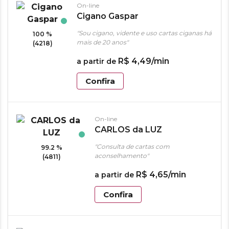
On-line
Cigano Gaspar
"Sou cigano, vidente e uso cartas ciganas há
100 %
mais de 20 anos"
(4218)
R$
4
,
49
/min
a partir de
Confira
On-line
CARLOS da LUZ
"Consulta de cartas com
99.2 %
aconselhamento"
(4811)
R$
4
,
65
/min
a partir de
Confira