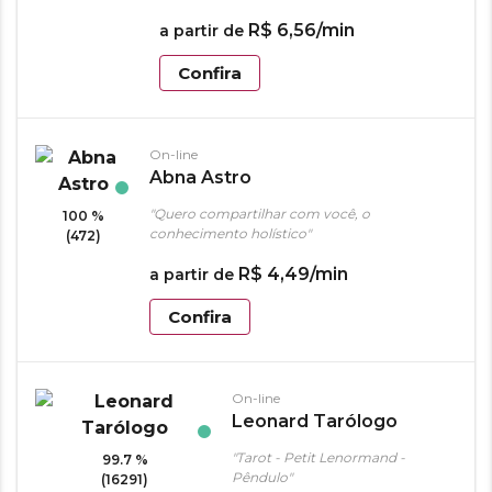
R$
6
,
56
/min
a partir de
Confira
On-line
Abna Astro
"Quero compartilhar com você, o
100 %
conhecimento holístico"
(472)
R$
4
,
49
/min
a partir de
Confira
On-line
Leonard Tarólogo
"Tarot - Petit Lenormand -
99.7 %
Pêndulo"
(16291)