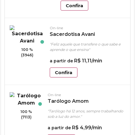
Confira
On-line
Sacerdotisa Avani
"Feliz aquele que transfere o que sabe e
100 %
aprende o que ensina"
(3946)
R$
11
,
11
/min
a partir de
Confira
On-line
Tarólogo Amom
"Tarólogo há 12 anos, sempre trabalhando
100 %
sob a luz do amor."
(7113)
R$
4
,
99
/min
a partir de