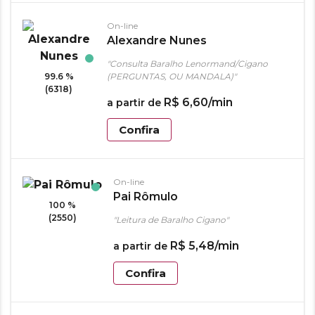
On-line
Alexandre Nunes
"Consulta Baralho Lenormand/Cigano
99.6 %
(PERGUNTAS, OU MANDALA)"
(6318)
R$
6
,
60
/min
a partir de
Confira
On-line
Pai Rômulo
100 %
(2550)
"Leitura de Baralho Cigano"
R$
5
,
48
/min
a partir de
Confira