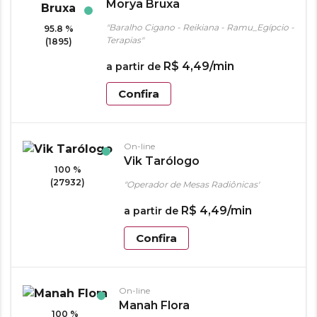
Morya Bruxa
"Baralho Cigano - Reikiana - Ramu_Egípcio -
95.8 %
Terapias"
(1895)
R$
4
,
49
/min
a partir de
Confira
On-line
Vik Tarólogo
100 %
(27932)
"Operador de Mesas Radiônicas"
R$
4
,
49
/min
a partir de
Confira
On-line
Manah Flora
100 %