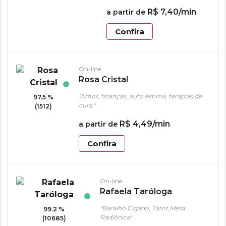
R$
7
,
40
/min
a partir de
Confira
On-line
Rosa Cristal
"Amor, finanças, auto estima, terapias de
97.5 %
cura."
(1512)
R$
4
,
49
/min
a partir de
Confira
On-line
Rafaela Taróloga
"Baralho Cigano, Tarot,Mesa
99.2 %
Radiônica"
(10685)