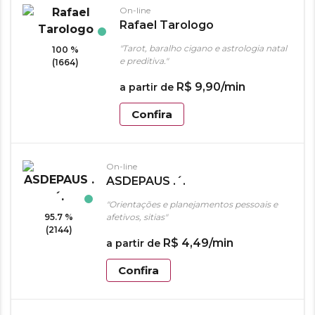
On-line
Rafael Tarologo
"Tarot, baralho cigano e astrologia natal
100 %
e preditiva."
(1664)
R$
9
,
90
/min
a partir de
Confira
On-line
ASDEPAUS .´.
"Orientações e planejamentos pessoais e
95.7 %
afetivos, sitias"
(2144)
R$
4
,
49
/min
a partir de
Confira