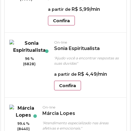
R$
5
,
99
/min
a partir de
Confira
On-line
Sonia Espiritualista
"Ajudo você a encontrar respostas as
96 %
suas duvidas"
(6828)
R$
4
,
49
/min
a partir de
Confira
On-line
Márcia Lopes
"Atendimento especializado nas áreas
99.4 %
afetivas e emocionais."
(8440)