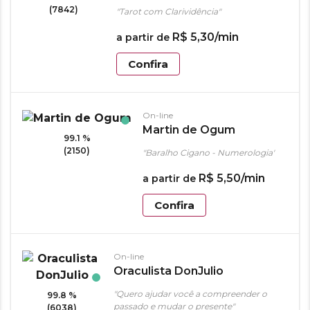
(7842)
"Tarot com Clarividência"
R$
5
,
30
/min
a partir de
Confira
On-line
Martin de Ogum
99.1 %
(2150)
"Baralho Cigano - Numerologia"
R$
5
,
50
/min
a partir de
Confira
On-line
Oraculista DonJulio
"Quero ajudar você a compreender o
99.8 %
passado e mudar o presente"
(6038)