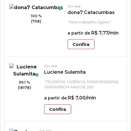
On-line
dona7 Catacumbas
100 %
(708)
"Tarot e Baralho Cigano"
R$
7
,
77
/min
a partir de
Confira
On-line
Luciene Sulamita
"TELEPATIA, VIDÊNCIA, VIDAS PASSADAS,
99.1 %
EXPERIÊNCIA MAIS DE 20a"
(18178)
R$
7
,
00
/min
a partir de
Confira
On-line