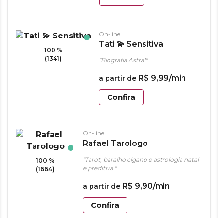
On-line
Tati 💫 Sensitiva
100 %
(1341)
"Biografia Astral"
R$
9
,
99
/min
a partir de
Confira
On-line
Rafael Tarologo
"Tarot, baralho cigano e astrologia natal
100 %
e preditiva."
(1664)
R$
9
,
90
/min
a partir de
Confira