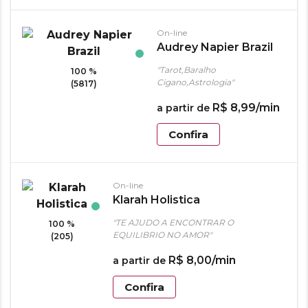
On-line
Audrey Napier Brazil
"Tarot,Baralho
100 %
Cigano,Astrologia"
(5817)
R$
8
,
99
/min
a partir de
Confira
On-line
Klarah Holistica
"TE AJUDO A ENCONTRAR O
100 %
EQUILIBRIO NO AMOR"
(205)
R$
8
,
00
/min
a partir de
Confira