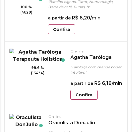
"Baralho cigano, Tarot, Numerologia,
100 %
Borra de café, Runas, b"
(4629)
R$
6
,
20
/min
a partir de
Confira
On-line
Agatha Taróloga
Terapeuta Holistica
"Taróloga com grande poder
98.6 %
intuitivo"
(13434)
R$
6
,
18
/min
a partir de
Confira
On-line
Oraculista DonJulio