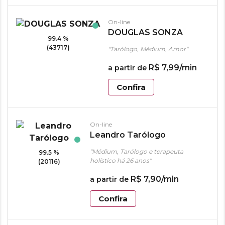
On-line
DOUGLAS SONZA
99.4 %
(43717)
"Tarólogo, Médium, Amor"
R$
7
,
99
/min
a partir de
Confira
On-line
Leandro Tarólogo
"Médium, Tarólogo e terapeuta
99.5 %
holístico há 26 anos"
(20116)
R$
7
,
90
/min
a partir de
Confira