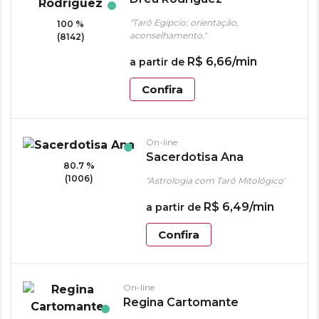
"Tarô Egípcio: orientação,
100 %
aconselhamento."
(8142)
R$
6
,
66
/min
a partir de
Confira
On-line
Sacerdotisa Ana
80.7 %
(1006)
"Astrologia com Tarô Mitológico"
R$
6
,
49
/min
a partir de
Confira
On-line
Regina Cartomante