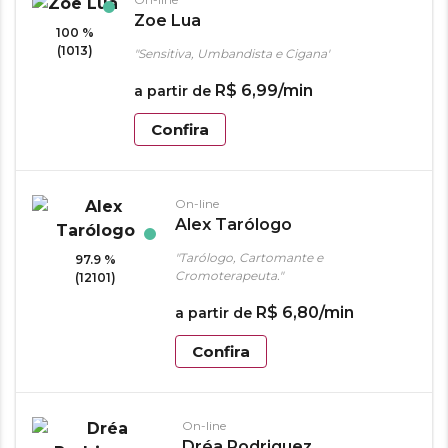
Zoe Lua
100 %
(1013)
"Sensitiva, Umbandista e Cigana"
R$
6
,
99
/min
a partir de
Confira
On-line
Alex Tarólogo
"Tarólogo, Cartomante e
97.9 %
Cromoterapeuta."
(12101)
R$
6
,
80
/min
a partir de
Confira
On-line
Dréa Rodriguez