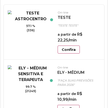
On-line
TESTE
ASTROCENTRO
"TESTE TESTE"
57.1 %
(336)
R$
a partir de
22
,
25
/min
Confira
On-line
ELY - MÉDIUM
SENSITIVA E
"FAÇA SUAS PREVISÕES
TERAPEUTA
PARA 2026"
99.7 %
(21249)
R$
a partir de
10
,
99
/min