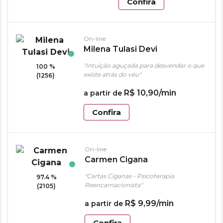
Confira
On-line
Milena Tulasi Devi
"Intuição aguçada para desvendar o que
100 %
existe atrás do véu"
(1256)
R$
10
,
90
/min
a partir de
Confira
On-line
Carmen Cigana
"Cartas Ciganas - Psicoterapia
97.4 %
Reencarnacionista"
(2105)
R$
9
,
99
/min
a partir de
Confira