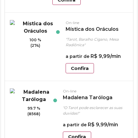
On-line
Mística dos Oráculos
"Tarot, Baralho Cigano, Mesa
100 %
Radiônica"
(274)
R$
9
,
99
/min
a partir de
Confira
On-line
Madalena Taróloga
"O Tarot pode esclarecer as suas
99.7 %
duvidas!"
(8568)
R$
9
,
99
/min
a partir de
Confira