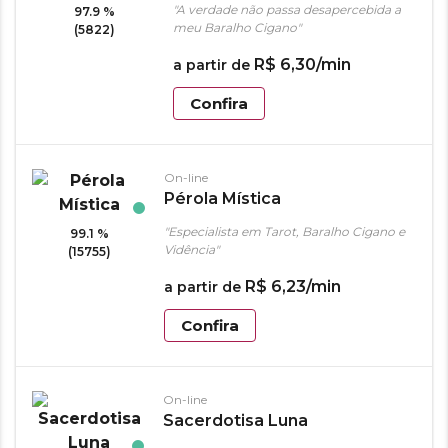
"A verdade não passa desapercebida a
97.9 %
meu Baralho Cigano"
(5822)
R$
6
,
30
/min
a partir de
Confira
On-line
Pérola Mística
"Especialista em Tarot, Baralho Cigano e
99.1 %
Vidência"
(15755)
R$
6
,
23
/min
a partir de
Confira
On-line
Sacerdotisa Luna