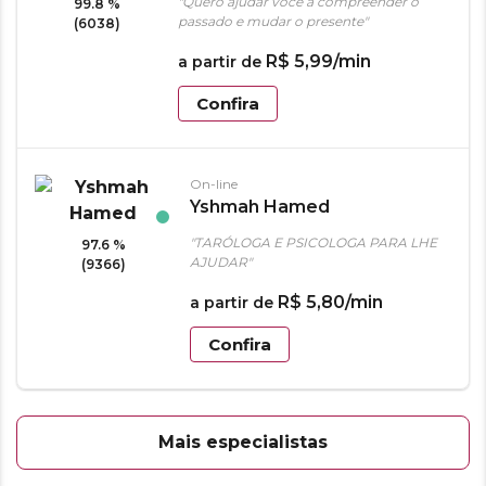
"Quero ajudar você a compreender o
99.8 %
passado e mudar o presente"
(6038)
R$
5
,
99
/min
a partir de
Confira
On-line
Yshmah Hamed
"TARÓLOGA E PSICOLOGA PARA LHE
97.6 %
AJUDAR"
(9366)
R$
5
,
80
/min
a partir de
Confira
Mais especialistas