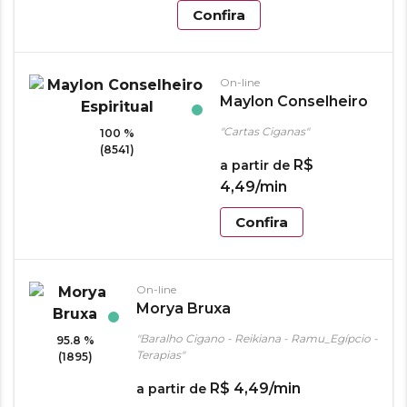
Confira
On-line
Maylon Conselheiro
Espiritual
"Cartas Ciganas"
100 %
(8541)
R$
a partir de
4
,
49
/min
Confira
On-line
Morya Bruxa
"Baralho Cigano - Reikiana - Ramu_Egípcio -
95.8 %
Terapias"
(1895)
R$
4
,
49
/min
a partir de