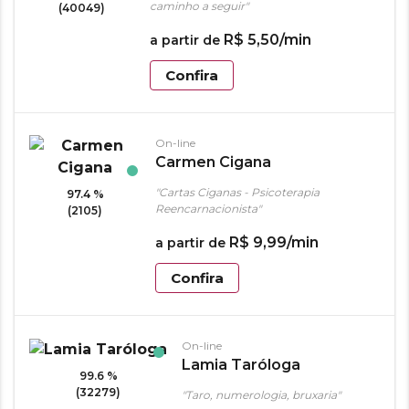
caminho a seguir"
(40049)
R$
5
,
50
/min
a partir de
Confira
On-line
Carmen Cigana
"Cartas Ciganas - Psicoterapia
97.4 %
Reencarnacionista"
(2105)
R$
9
,
99
/min
a partir de
Confira
On-line
Lamia Taróloga
99.6 %
(32279)
"Taro, numerologia, bruxaria"