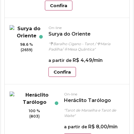
Confira
On-line
Surya do Oriente
"💐Baralho Cigano - Tarot / 🌹Maria
98.6 %
Padilha/ 🌞Mesa Quântica"
(2659)
R$
4
,
49
/min
a partir de
Confira
On-line
Heráclito Tarólogo
"Tarot de Marselha e Tarot de
100 %
Waite"
(803)
R$
8
,
00
/min
a partir de