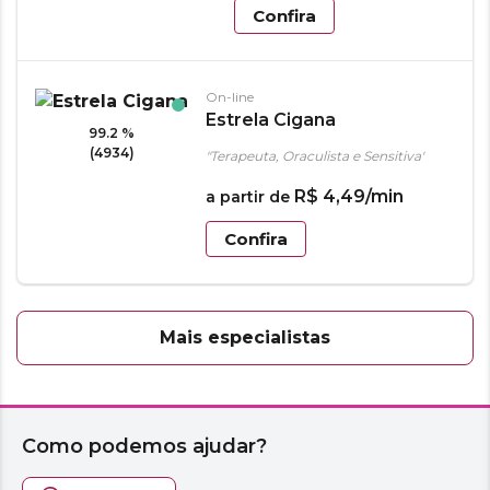
Confira
On-line
Estrela Cigana
99.2 %
(4934)
"Terapeuta, Oraculista e Sensitiva"
R$
4
,
49
/min
a partir de
Confira
Mais especialistas