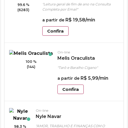
"Leitura geral de fim de ano na Consulta
99.6 %
Completa por Emai!"
(6283)
R$
19
,
58
/min
a partir de
Confira
On-line
Melis Oraculista
100 %
(144)
"Tarô e Baralho Cigano"
R$
5
,
99
/min
a partir de
Confira
On-line
Nyle Navar
"AMOR, TRABALHO E FINANÇAS C0M O
98.3 %