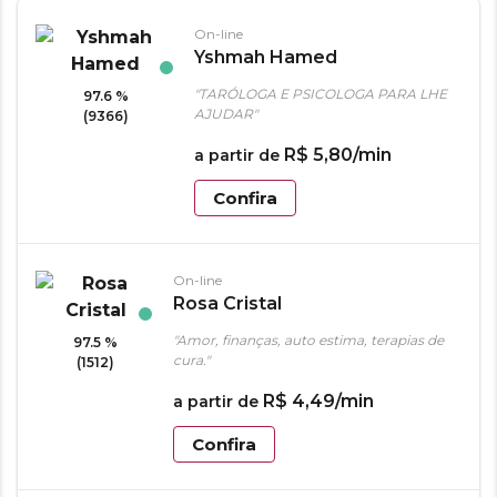
On-line
Yshmah Hamed
"TARÓLOGA E PSICOLOGA PARA LHE
97.6 %
AJUDAR"
(9366)
R$
5
,
80
/min
a partir de
Confira
On-line
Rosa Cristal
"Amor, finanças, auto estima, terapias de
97.5 %
cura."
(1512)
R$
4
,
49
/min
a partir de
Confira