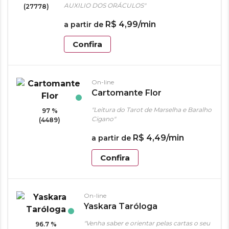
AUXILIO DOS ORÁCULOS"
(27778)
R$
4
,
99
/min
a partir de
Confira
On-line
Cartomante Flor
"Leitura do Tarot de Marselha e Baralho
97 %
Cigano"
(4489)
R$
4
,
49
/min
a partir de
Confira
On-line
Yaskara Taróloga
"Venha saber e orientar pelas cartas o seu
96.7 %