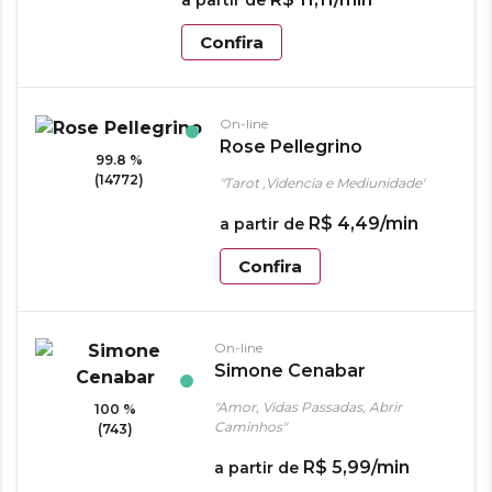
a partir de
Confira
On-line
Rose Pellegrino
99.8 %
(14772)
"Tarot ,Videncia e Mediunidade"
R$
4
,
49
/min
a partir de
Confira
On-line
Simone Cenabar
"Amor, Vidas Passadas, Abrir
100 %
Caminhos"
(743)
R$
5
,
99
/min
a partir de