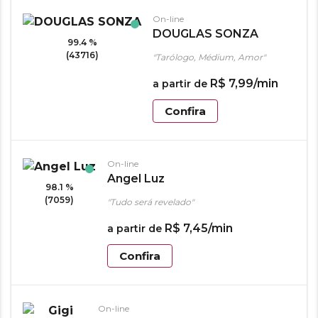
On-line
DOUGLAS SONZA
99.4 %
(43716)
"Tarólogo, Médium, Amor"
R$
7
,
99
/min
a partir de
Confira
On-line
Angel Luz
98.1 %
(7059)
"Tudo será revelado"
R$
7
,
45
/min
a partir de
Confira
On-line