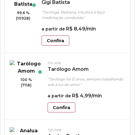
Gigi Batista
"Taróloga, Reikiana, Intuitiva e faço
99.6 %
medictação conduzida."
(10928)
R$
8
,
49
/min
a partir de
Confira
On-line
Tarólogo Amom
"Tarólogo há 12 anos, sempre trabalhando
100 %
sob a luz do amor."
(7118)
R$
4
,
99
/min
a partir de
Confira
On-line