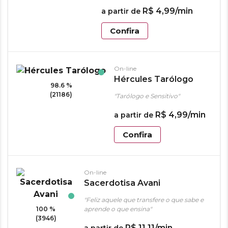
R$
4
,
99
/min
a partir de
Confira
On-line
Hércules Tarólogo
98.6 %
(21186)
"Tarólogo e Sensitivo"
R$
4
,
99
/min
a partir de
Confira
On-line
Sacerdotisa Avani
"Feliz aquele que transfere o que sabe e
100 %
aprende o que ensina"
(3946)
R$
11
,
11
/min