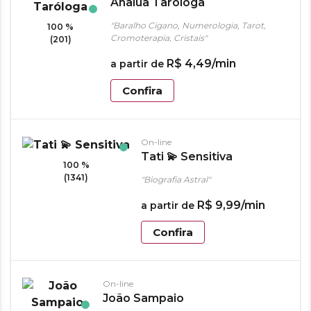
Analua Taróloga
"Baralho Cigano, Numerologia, Tarot,
100 %
Cromoterapia, Cristais"
(201)
R$
4
,
49
/min
a partir de
Confira
On-line
Tati 💫 Sensitiva
100 %
(1341)
"Biografia Astral"
R$
9
,
99
/min
a partir de
Confira
On-line
João Sampaio