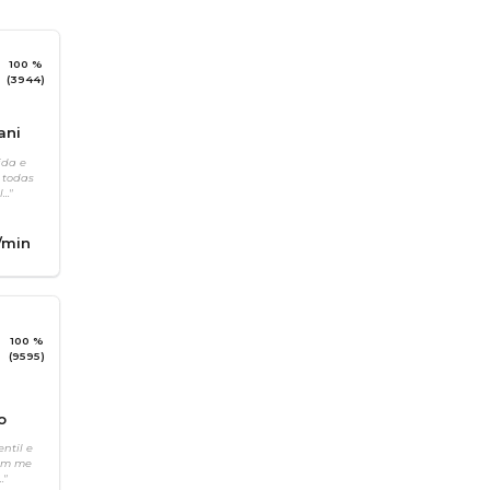
100 %
(3944)
ani
ida e
 todas
.."
/min
100 %
(9595)
o
entil e
Sem me
."