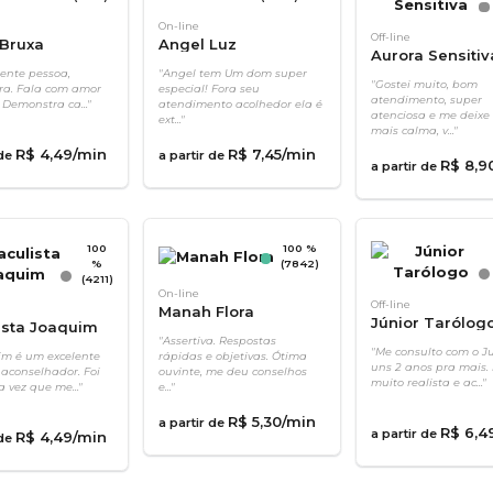
On-line
Off-line
Bruxa
Angel Luz
Aurora Sensitiv
ente pessoa,
"Angel tem Um dom super
"Gostei muito, bom
ra. Fala com amor
especial! Fora seu
atendimento, super
 Demonstra ca..."
atendimento acolhedor ela é
atenciosa e me deix
ext..."
mais calma, v..."
R$
4
,
49
/min
R$
7
,
45
/min
 de
a partir de
R$
8
,
9
a partir de
100
100 %
%
(7842)
(4211)
On-line
Off-line
Manah Flora
Júnior Tarólog
ista Joaquim
"Assertiva. Respostas
"Me consulto com o J
im é um excelente
rápidas e objetivas. Ótima
uns 2 anos pra mais.
 aconselhador. Foi
ouvinte, me deu conselhos
muito realista e ac..."
a vez que me..."
e..."
R$
5
,
30
/min
a partir de
R$
6
,
4
a partir de
R$
4
,
49
/min
 de