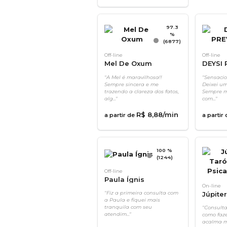
97.3
%
(6877)
Off-line
Off-line
Mel De Oxum
DEYSI 
"A Mel é maravilhosa!!
"Sensacio
Sempre sincera e me
Deixei um
trazendo a clareza dos fatos,
Sempre 
alg..."
com..."
R$
8
,
88
/min
a partir de
a partir
100 %
(1244)
Off-line
Paula Ígnis
On-line
Júpite
"Fiz a primeira consulta com
a Paula e fiquei mais
Psican
tranquila com seu
"Consulta
atendim..."
como faze
acalma m