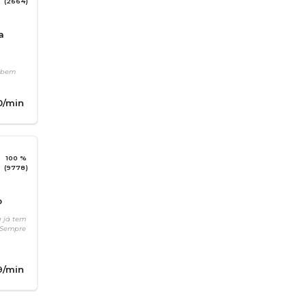
(2664)
a
e bem
0
/min
100 %
(9778)
o
u já tem
 Sempre
9
/min