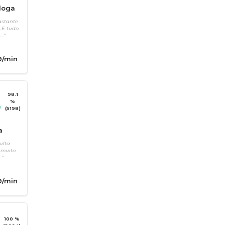
loga
astante
.E tudo
.."
9
/min
98.1
%
(5198)
a
ulta
 muito.
."
9
/min
100 %