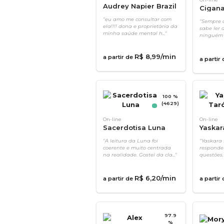
Audrey Napier Brazil
Cigan
"eu amo me consultar com
"Sempre c
ela!!!! dona e proprietária da
sabe ler 
minha saúde mental h..."
ninguém e
R$
8
,
99
/min
a partir de
a partir
100 %
(4629)
On-line
On-line
Sacerdotisa Luna
Yaskar
"A leitura da Luna foi
"Yaskara 
coerente e muito centrada
responde
na realidade. Gostei da cla..."
questões.
R$
6
,
20
/min
a partir de
a partir
97.9
%