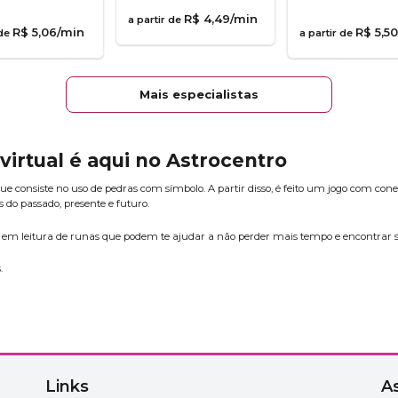
R$
4
,
49
/min
a partir de
R$
5
,
06
/min
R$
5
,
50
 de
a partir de
Mais especialistas
 virtual é aqui no Astrocentro
ue consiste no uso de pedras com símbolo. A partir disso, é feito um jogo com co
s do passado, presente e futuro.
s em leitura de runas que podem te ajudar a não perder mais tempo e encontrar s
.