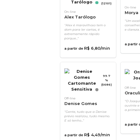
(12101)
On-line
On-line
Morya 
Alex Tarólogo
"Um excel
"Alex é maravilhoso tem o
conselhei
dom para ler cartas, é
e clareza.
extremamente rápido
porque..."
a partir
R$
6
,
80
/min
a partir de
99.7
%
(5686)
Off-line
Oracul
Off-line
"O Joaqu
Denise Gomes
ouvinte e
Cartomante
a primeir
"Gente, tudo que a Denise
Sensitiva
prévio realizou, tudo mesmo.
E só tenho..."
a partir
R$
4
,
49
/min
a partir de