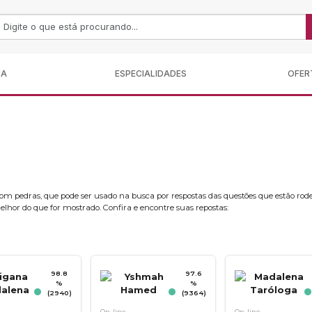
MA
ESPECIALIDADES
OFER
 com pedras, que pode ser usado na busca por respostas das questões que estão rode
lhor do que for mostrado. Confira e encontre suas repostas:
98.8
97.6
%
%
(2940)
(9364)
On-line
On-line