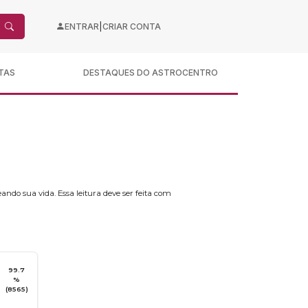
|
ENTRAR
CRIAR CONTA
TAS
DESTAQUES DO ASTROCENTRO
ando sua vida. Essa leitura deve ser feita com
99.7
%
(8565)