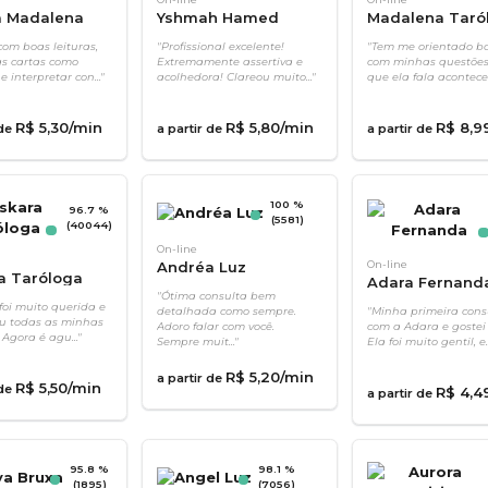
a Madalena
Yshmah Hamed
Madalena Taró
om boas leituras,
"Profissional excelente!
"Tem me orientado b
as cartas como
Extremamente assertiva e
com minhas questões
 interpretar con..."
acolhedora! Clareou muito..."
que ela fala acontece..
R$
5
,
30
/min
R$
5
,
80
/min
R$
8
,
9
 de
a partir de
a partir de
100 %
96.7 %
(5581)
(40044)
On-line
Andréa Luz
On-line
a Taróloga
Adara Fernand
"Ótima consulta bem
foi muito querida e
detalhada como sempre.
"Minha primeira cons
u todas as minhas
Adoro falar com você.
com a Adara e gostei
 Agora é agu..."
Sempre muit..."
Ela foi muito gentil, e..
R$
5
,
20
/min
a partir de
R$
5
,
50
/min
 de
R$
4
,
4
a partir de
95.8 %
98.1 %
(1895)
(7056)