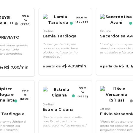
99.6
99.6 %
%
(32269)
(5230)
On-line
On-line
Lamia Taróloga
Sacerdotisa Av
PREVIATO
"Super gente boa, me
"Tarologa muito quer
nal, super querida.
aconselhou muito bem,
atenciosa, respondeu
 comentário.
ajudou muito so tenho
as questões e fez total.
me acompánha
gratidão e..."
R$
4
,
99
/min
R$
11
,
11
a partir de
a partir de
R$
7
,
00
/min
 de
99.2
99.6
%
%
(4933)
(12401)
On-line
Estrela Cigana
Off-line
r Taróloga e
Flávio Versanni
"Gostei muito da consulta
alista
(Sírius)
com Estrela, aclarou e
r com a Júpiter é
"Flavio foi bastante g
esclareceu muitos pontos e..."
r terapia, ela
direto na consulta. 
eu coração.
perguntar dados pes..