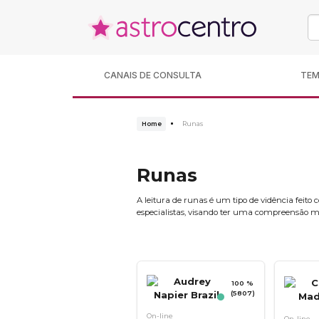
CANAIS DE CONSULTA
TE
Home
Runas
Runas
A leitura de runas é um tipo de vidência feito
especialistas, visando ter uma compreensão me
100 %
(5807)
On-line
On-line