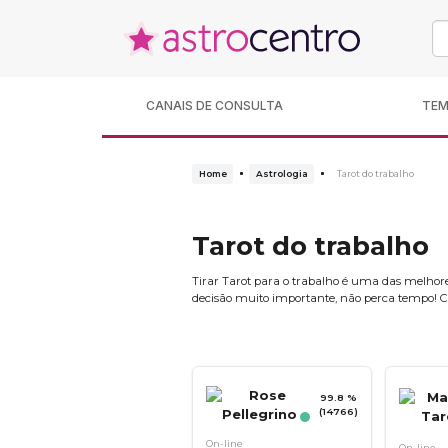
CANAIS DE CONSULTA
TE
Home
Astrologia
Tarot do trabalho
Tarot do trabalho
Tirar Tarot para o trabalho é uma das melhore
decisão muito importante, não perca tempo! Co
99.8 %
(14766)
On-line
On-line