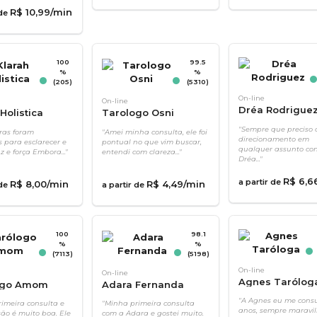
R$
10
,
99
/min
 de
100
99.5
%
%
(205)
(5310)
On-line
On-line
Dréa Rodrigue
Holistica
Tarologo Osni
"Sempre que preciso
ras foram
"Amei minha consulta, ele foi
direcionamento em
s para esclarecer e
pontual no que vim buscar,
qualquer assunto con
z e força Embora..."
entendi com clareza..."
Dréa..."
R$
6
,
6
a partir de
R$
8
,
00
/min
R$
4
,
49
/min
 de
a partir de
100
98.1
%
%
(7113)
(5198)
On-line
On-line
Agnes Tarólog
ogo Amom
Adara Fernanda
"A Agnes eu me consu
imeira consulta e
"Minha primeira consulta
anos, sempre maravil
ão é muito boa. Ele
com a Adara e gostei muito.