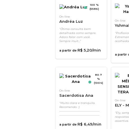
100 %
(5586)
On-line
Andréa Luz
On-line
Yshma
"Ótima consulta bem
detalhada como sempre.
"Profissio
Adoro falar com você.
Extremam
Sempre muit..."
acolhedor
R$
5
,
20
/min
a partir de
a partir
80.7
%
(1004)
On-line
Sacerdotisa Ana
On-line
"Muito clara e tranquila.
ELY - 
Recomendo. :)
SENSIT
——————————————
"Ely, semp
——————————————
TERAP
respostas
————————..."
assertiva.
R$
6
,
49
/min
a partir de