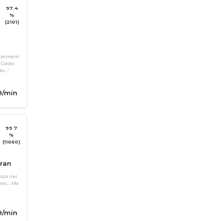
97.4
%
(2101)
a
 Carmem
. Cada
..."
9
/min
99.7
%
(11060)
Fran
eza irei
zes… Me
9
/min