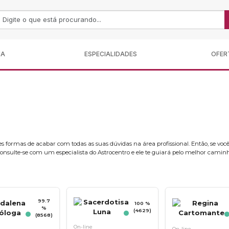
MA
ESPECIALIDADES
OFER
s formas de acabar com todas as suas dúvidas na área profissional. Então, se voc
nsulte-se com um especialista do Astrocentro e ele te guiará pelo melhor caminh
99.7
100 %
%
(4629)
(8568)
On-line
On-line