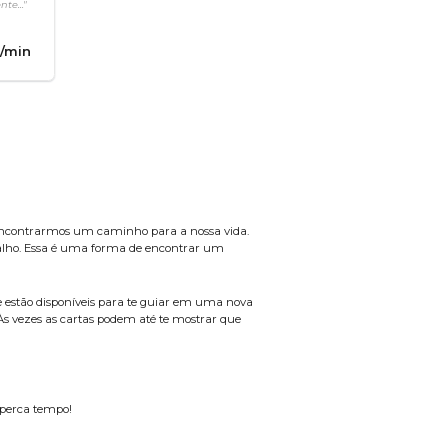
te..."
/min
e encontrarmos um caminho para a nossa vida.
abalho. Essa é uma forma de encontrar um
e estão disponíveis para te guiar em uma nova
Às vezes as cartas podem até te mostrar que
 perca tempo!