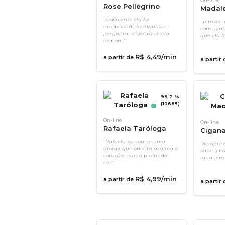
Rose Pellegrino
Madal
"realmente ela foi
"Tem me 
excepcional, fiz algumas
com minh
perguntas objetivas e ela
que ela fa
respon..."
R$
4
,
49
/min
a partir de
a partir
99.2 %
(10685)
On-line
On-line
Rafaela Taróloga
Cigan
"Rafaela tornou-se uma
"Sempre c
amiga que orienta acalma o
sabe ler 
coração mais o profundo
ninguém e
co..."
R$
4
,
99
/min
a partir de
a partir