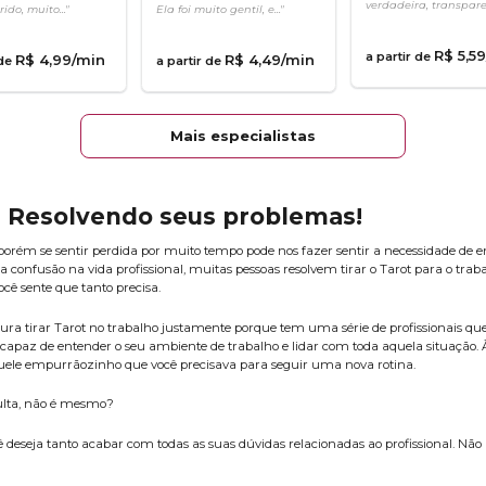
verdadeira, transparen
ido, muito..."
Ela foi muito gentil, e..."
R$
5
,
59
a partir de
R$
4
,
99
/min
R$
4
,
49
/min
 de
a partir de
Mais especialistas
 - Resolvendo seus problemas!
, porém se sentir perdida por muito tempo pode nos fazer sentir a necessidade d
 confusão na vida profissional, muitas pessoas resolvem tirar o Tarot para o tr
você sente que tanto precisa.
cura tirar Tarot no trabalho justamente porque tem uma série de profissionais qu
capaz de entender o seu ambiente de trabalho e lidar com toda aquela situação. 
ele empurrãozinho que você precisava para seguir uma nova rotina.
ulta, não é mesmo?
ê deseja tanto acabar com todas as suas dúvidas relacionadas ao profissional. Não