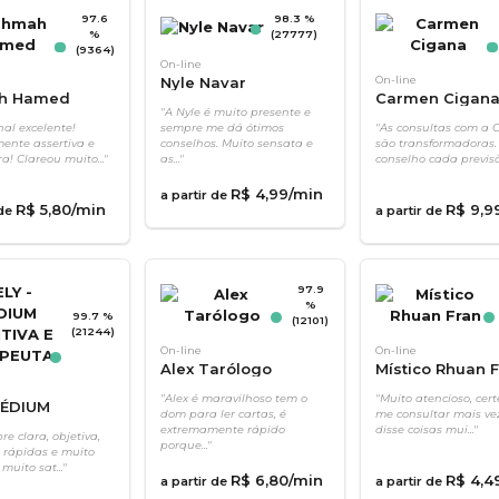
97.6
98.3 %
%
(27777)
(9364)
On-line
Nyle Navar
On-line
h Hamed
Carmen Cigan
"A Nyle é muito presente e
nal excelente!
sempre me dá ótimos
"As consultas com a
ente assertiva e
conselhos. Muito sensata e
são transformadoras
a! Clareou muito..."
as..."
conselho cada previsão
R$
4
,
99
/min
a partir de
R$
5
,
80
/min
R$
9
,
9
 de
a partir de
97.9
%
99.7 %
(12101)
(21244)
On-line
On-line
Alex Tarólogo
Místico Rhuan 
"Alex é maravilhoso tem o
"Muito atencioso, cert
MÉDIUM
dom para ler cartas, é
me consultar mais ve
IVA E
extremamente rápido
disse coisas mui..."
re clara, objetiva,
porque..."
EUTA
 rápidas e muito
 muito sat..."
R$
6
,
80
/min
R$
4
,
4
a partir de
a partir de