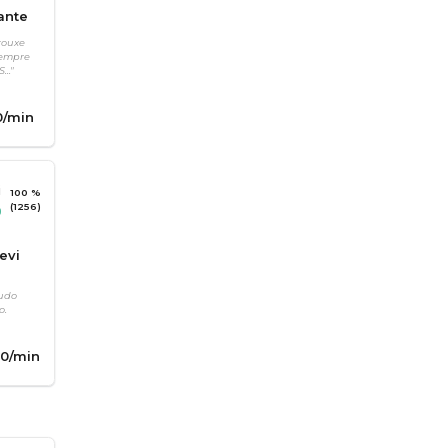
ante
rouxe
sempre
.."
0
/min
100 %
(1256)
evi
tudo
o.
0
/min