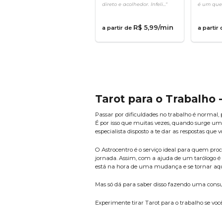
direto e acolhedor. Infeli..."
é um quer
R$
5
,
99
/min
a partir de
a partir
Tarot para o Trabalho
Passar por dificuldades no trabalho é normal
É por isso que muitas vezes, quando surge uma
especialista disposto a te dar as respostas que 
O Astrocentro é o serviço ideal para quem pro
jornada. Assim, com a ajuda de um tarólogo é 
está na hora de uma mudança e se tornar aqu
Mas só dá para saber disso fazendo uma cons
Experimente tirar Tarot para o trabalho se voc