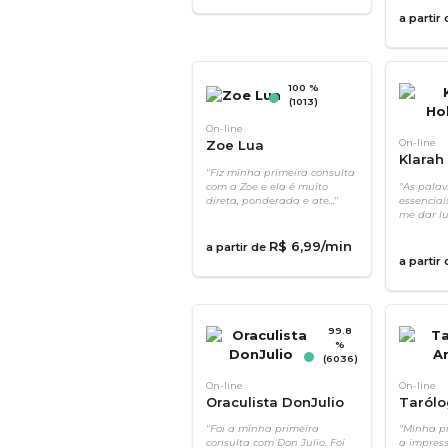
a partir
100 %
(1013)
On-line
Zoe Lua
On-line
Klarah 
"Fiz minha primeira consulta
com a Zoe e ela é muito
"As palav
direta, ponderada e ate..."
essenciai
me dar lu
R$
6
,
99
/min
a partir de
a partir
99.8
%
(6036)
On-line
On-line
Oraculista DonJulio
Taról
"Foi a minha primeira
"Minha pr
consulta com Don Julio. Foi
a impress