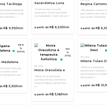
Sacerdotisa Luna
ena Taróloga
Regina Cartom
"A leitura da Luna foi
orientado bastante
"Me ajudou muito e t
coerente e muito centrada
as questões.E tudo
paz voltarei pra ela 
na realidade. Gostei da cla..."
la acontece...."
que puder excelente. S.
R$
6
,
20
/min
a partir de
R$
9
,
99
/min
R$
6
,
3
 de
a partir de
98.8
%
100
(2941)
%
(713)
On-line
Milena Tulasi D
a Madalena
On-line
"Milena é bastante
om boas leituras,
Moira Oraculista e
detalhista e explica 
as cartas como
terapeuta holisitica
com bastante cuidad
 interpretar con..."
"Moira lê os próximos
Muito bom..."
acontecimentos de forma
certeira! Basta deixar fluir
R$
10
,
9
a partir de
R$
5
,
30
/min
 de
e..."
R$
5
,
18
/min
a partir de