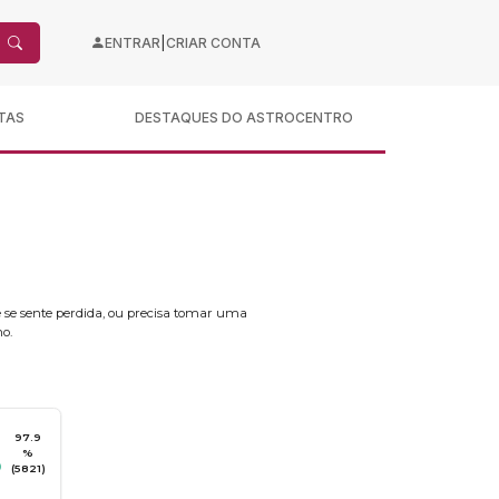
|
ENTRAR
CRIAR CONTA
TAS
DESTAQUES DO ASTROCENTRO
ê se sente perdida, ou precisa tomar uma
o.
97.9
%
(5821)