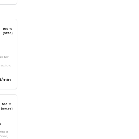
100 %
(8136)
z
 de um
sulto a
6
/min
100 %
(15036)
a
lto a
hosa,