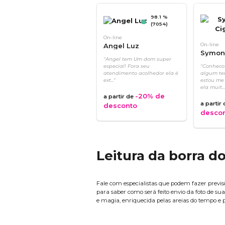
98.1 %
(7054)
On-line
Angel Luz
On-line
Symon
"Angel tem Um dom super
especial! Fora seu
"Conheco
atendimento acolhedor ela é
algum te
ext..."
estou me
ela muit...
-20%
de
a partir de
a partir
desconto
desco
Leitura da borra d
Fale com especialistas que podem fazer previsõ
para saber como será feito envio da foto de s
e magia, enriquecida pelas areias do tempo e