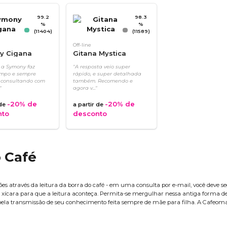
99.2
98.3
%
%
(11404)
(11589)
Off-line
y Cigana
Gitana Mystica
 a Symony faz
"A resposta veio super
mpo e sempre
rápido, e super detalhada
 consultando com
também. Recomendo e
"
agora v..."
-20%
de
-20%
de
 de
a partir de
nto
desconto
o Café
es através da leitura da borra do café - em uma consulta por e-mail, você deve seg
ua xícara para que a leitura aconteça. Permita-se mergulhar nessa antiga forma de
 pela transmissão de seu conhecimento feita sempre de mãe para filha. A Cafeoma