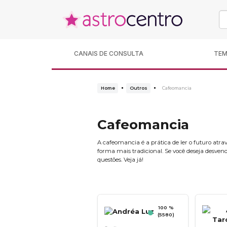
CANAIS DE CONSULTA
TE
Home
Outros
Cafeomancia
Cafeomancia
A cafeomancia é a prática de ler o futuro atrav
forma mais tradicional. Se você deseja desvend
questões. Veja já!
100 %
(5580)