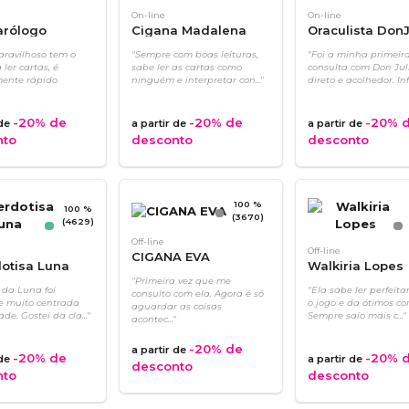
On-line
On-line
arólogo
Cigana Madalena
Oraculista DonJ
aravilhoso tem o
"Sempre com boas leituras,
"Foi a minha primeir
ler cartas, é
sabe ler as cartas como
consulta com Don Juli
ente rápido
ninguém e interpretar con..."
direto e acolhedor. Infel
-20%
de
-20%
de
-20%
d
 de
a partir de
a partir de
nto
desconto
desconto
100 %
100 %
(3670)
(4629)
Off-line
Off-line
CIGANA EVA
otisa Luna
Walkiria Lopes
"Primeira vez que me
a da Luna foi
"Ela sabe ler perfeit
consulto com ela. Agora é só
e muito centrada
o jogo e da ótimos co
aguardar as coisas
de. Gostei da cla..."
Sempre saio mais c..."
acontec..."
-20%
de
a partir de
-20%
de
-20%
d
 de
a partir de
desconto
nto
desconto