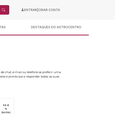
|
ENTRAR
CRIAR CONTA
TAS
DESTAQUES DO ASTROCENTRO
 de chat, e-mail ou telefone se preferir uma
estará pronto para responder todas as suas
99.8
%
(6036)