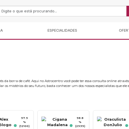
MA
ESPECIALIDADES
OFER
és da borra de café. Aqui no Astrocentro você pode ter essa consulta online através
ar os mistérios do seu futuro, basta conhecer um dos nossos especialistas que ele 
97.9
98.8
%
%
(12100)
(2939)