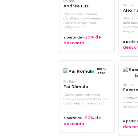
On-line
Andréa Luz
On-line
Alex T
"Ótima consulta bem
detalhada como sempre.
"Alex é m
Adoro falar com você.
dom para 
Sempre muit..."
extremam
porque..."
-20%
de
a partir de
a partir
desconto
desco
100 %
(2550)
On-line
On-line
Pai Rômulo
Sacerd
"Ótima consulta! Muito
"A leitur
atencioso e acolhedor! Tirou
coerente 
as dúvidas e trouxe clar..."
na realida
-20%
de
a partir de
a partir
desconto
desco