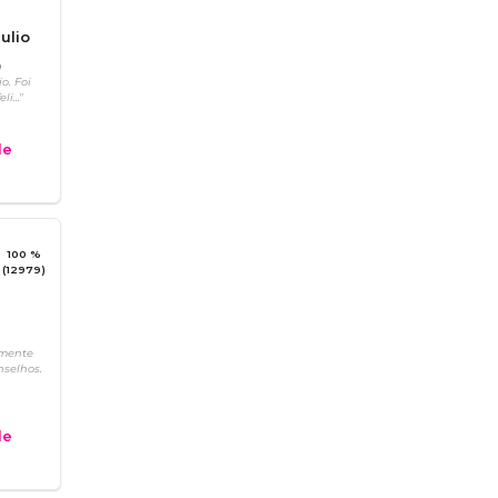
ulio
a
o. Foi
i..."
e
100 %
(12979)
amente
nselhos.
e