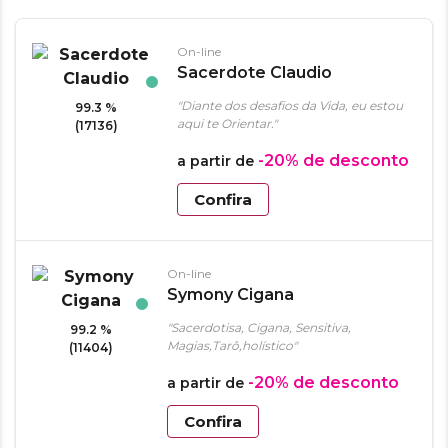
On-line
Sacerdote Claudio
"Diante dos desafios da Vida, eu estou
99.3 %
aqui te Orientar."
(17136)
-20%
de desconto
a partir de
Confira
On-line
Symony Cigana
"Sacerdotisa, Cigana, Sensitiva,
99.2 %
Magias,Tarô,holístico"
(11404)
-20%
de desconto
a partir de
Confira