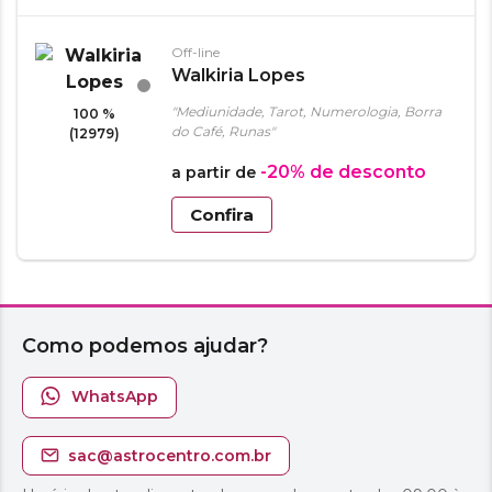
Off-line
Walkiria Lopes
"Mediunidade, Tarot, Numerologia, Borra
100 %
do Café, Runas"
(12979)
-20%
de desconto
a partir de
Confira