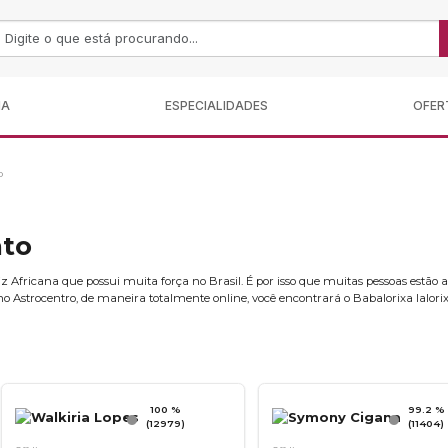
MA
ESPECIALIDADES
OFER
o
nto
Africana que possui muita força no Brasil. É por isso que muitas pessoas estão at
o Astrocentro, de maneira totalmente online, você encontrará o Babalorixa Ialorix
100 %
99.2 %
(12979)
(11404)