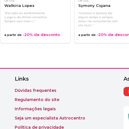
Off-line
Off-line
Walkiria Lopes
Symony Cigana
"Ela sabe ler perfeitamente
"Conheco a Symony faz
o jogo e da ótimos conselhos.
algum tempo e sempre
Sempre saio mais c..."
estou me consultando com
ela muit..."
-20%
de desconto
-20%
de desco
a partir de
a partir de