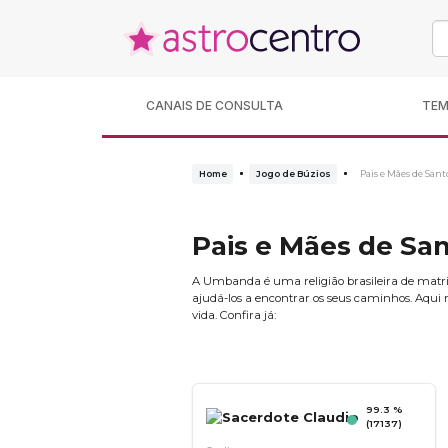
CANAIS DE CONSULTA
TE
Home
Jogo de Búzios
Pais e Mães de Sant
Pais e Mães de Sa
A Umbanda é uma religião brasileira de matriz 
ajudá-los a encontrar os seus caminhos. Aqui n
vida. Confira já:
99.3 %
(17137)