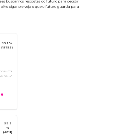
zes buscamos respostas do futuro para decidir
alho cigano e veja o que o futuro guarda para
99.1 %
(15753)
consulta
momento
e
99.2
%
(4811)