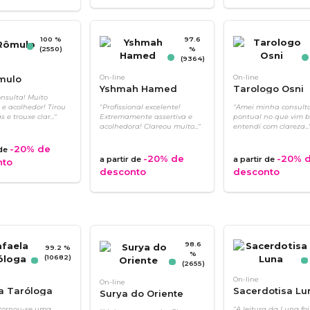
100 %
97.6
(2550)
%
(9364)
mulo
On-line
On-line
Yshmah Hamed
Tarologo Osni
nsulta! Muito
 e acolhedor! Tirou
"Profissional excelente!
"Amei minha consulta,
 e trouxe clar..."
Extremamente assertiva e
pontual no que vim b
acolhedora! Clareou muito..."
entendi com clareza...
-20%
de
 de
-20%
de
-20%
d
a partir de
a partir de
nto
desconto
desconto
98.6
99.2 %
%
(10682)
(2655)
On-line
On-line
a Taróloga
Sacerdotisa Lu
Surya do Oriente
 tornou-se uma
"A leitura da Luna foi