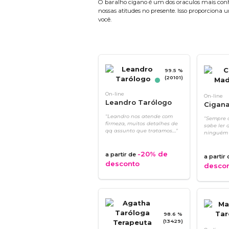
O baralho cigano é um dos oraculos mais conh
nossas atitudes no presente. Isso proporcion
você.
99.5 %
(20101)
On-line
On-line
Leandro Tarólogo
Cigan
"Leandro nos atende com
"Sempre c
firmeza, muitos detalhes de
sabe ler 
qq assunto que tratamos...."
ninguém e
-20%
de
a partir de
a partir
desconto
desco
98.6 %
(13429)