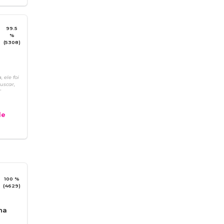
99.5
%
(5308)
 ele foi
uscar,
"
e
100 %
(4629)
na