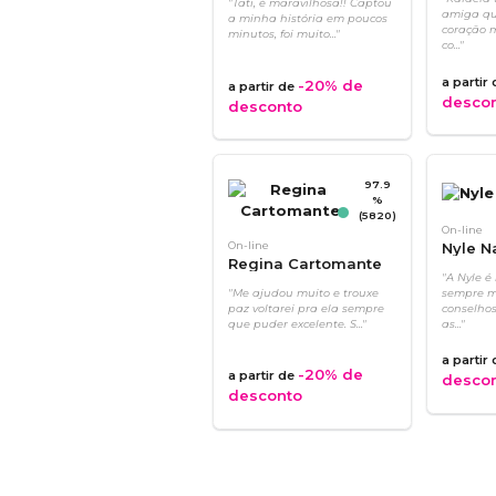
"Tati, é maravilhosa!! Captou
amiga qu
a minha história em poucos
coração 
minutos, foi muito..."
co..."
a partir
-20%
de
a partir de
desco
desconto
97.9
%
(5820)
On-line
On-line
Nyle N
Regina Cartomante
"A Nyle é
"Me ajudou muito e trouxe
sempre m
paz voltarei pra ela sempre
conselhos
que puder excelente. S..."
as..."
a partir
-20%
de
a partir de
desco
desconto