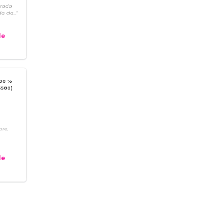
trada
 cla..."
e
100 %
5580)
re.
e