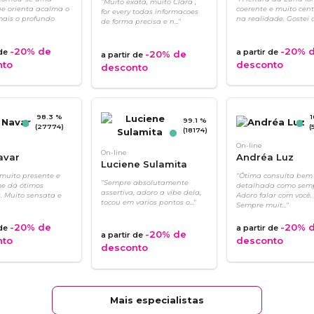
"Muito exata, muito Clara ,
e orienta acalma o
coerente e muito cen
for every todas informacoes
mais o profundo
na realidade. Gostei da
de forma precisa e n..."
-20%
de
-20%
d
 de
a partir de
-20%
de
a partir de
nto
desconto
desconto
98.3 %
99.1 %
(27774)
(
(18174)
On-line
On-line
avar
Andréa Luz
Luciene Sulamita
 muito presente e
"Ótima consulta bem
"Sempre absolutamente
e dá ótimos
detalhada como semp
assertiva, adoro a vibe dela,
. Muito sensata e
Adoro falar com você.
tocou em varios pontos o..."
Sempre muit..."
-20%
de
-20%
d
 de
a partir de
-20%
de
a partir de
nto
desconto
desconto
Mais especialistas