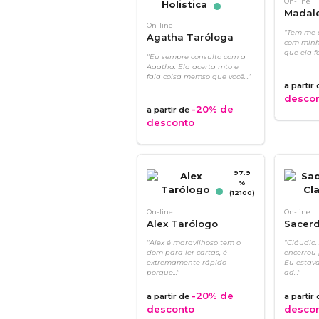
On-line
Madal
On-line
"Tem me 
Agatha Taróloga
com minh
Terapeuta Holistica
que ela fa
"Eu sempre consulto com a
Agatha. Ela acerta mto e
fala coisa memso que você..."
a partir
desco
-20%
de
a partir de
desconto
97.9
%
(12100)
On-line
On-line
Alex Tarólogo
Sacerd
"Alex é maravilhoso tem o
"Cláudio.
dom para ler cartas, é
encerrou 
extremamente rápido
Eu estav
porque..."
ad..."
-20%
de
a partir de
a partir
desconto
desco