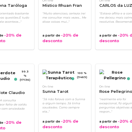
On-line
On-line
ena Taróloga
Místico Rhuan Fran
CARLOS da LU
orientado bastante
"Muito atencioso, certeza irei
"Estava aflita e a con
as questões.E tudo
me consultar mais vezes… Me
me deixou mais calm
la acontece...."
disse coisas mui..."
resolutiva. Recomendo.
-20%
de
-20%
de
-20%
d
 de
a partir de
a partir de
nto
desconto
desconto
99.3
100 %
%
(3469)
(17136)
On-line
On-line
Sunna Tarot
Rose Pellegrin
ote Claudio
Terapêutico
"Já não falava com a Sunna
"realmente ela foi
 A consulta
a algum tempo. Já tinha
excepcional, fiz algu
por falta de saldo.
saudades. Como sempre
perguntas objetivas e
a com ansiedade
ela..."
respon..."
-20%
de
-20%
d
a partir de
a partir de
-20%
de
 de
desconto
desconto
nto