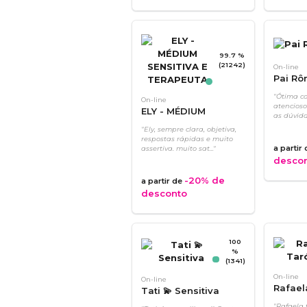
99.7 %
(21242)
On-line
Pai Rô
"Ótima co
On-line
atencioso
ELY - MÉDIUM
as dúvidas
SENSITIVA E
"Ely, sempre clara, objetiva,
TERAPEUTA
respostas rápidas e muito
a partir
assertiva. muito sat..."
desco
-20%
de
a partir de
desconto
100
%
(1341)
On-line
On-line
Rafael
Tati 💫 Sensitiva
"Rafaela