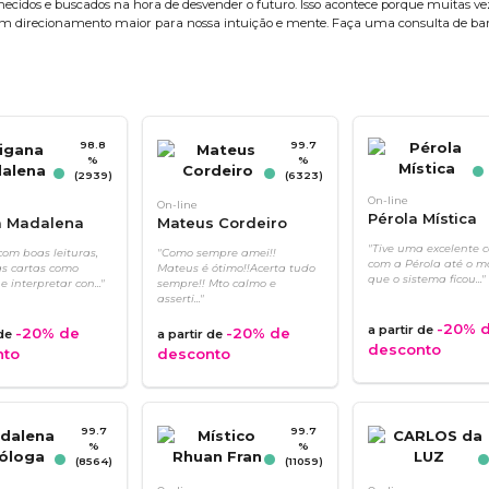
ecidos e buscados na hora de desvender o futuro. Isso acontece porque muitas ve
a um direcionamento maior para nossa intuição e mente. Faça uma consulta de bar
98.8
99.7
%
%
(2939)
(6323)
On-line
On-line
Pérola Mística
a Madalena
Mateus Cordeiro
"Tive uma excelente 
om boas leituras,
"Como sempre amei!!
com a Pérola até o 
as cartas como
Mateus é ótimo!!Acerta tudo
que o sistema ficou..."
 interpretar con..."
sempre!! Mto calmo e
asserti..."
-20%
d
a partir de
-20%
de
-20%
de
 de
a partir de
desconto
nto
desconto
99.7
99.7
%
%
(8564)
(11059)