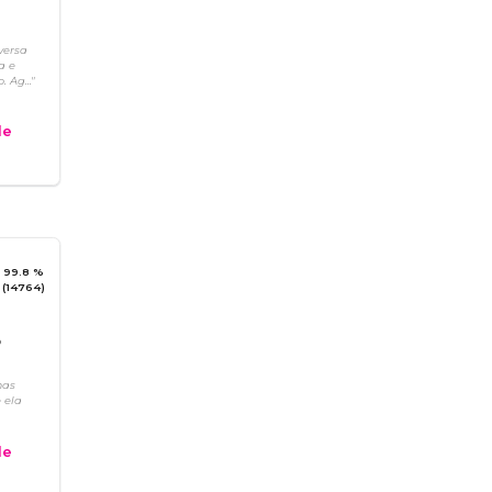
Z
versa
a e
 Ag..."
e
99.8 %
(14764)
o
mas
 ela
e