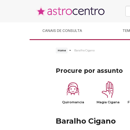
CANAIS DE CONSULTA
TE
Home
Baralho Cigano
Procure por assunto
Quiromancia
Magia Cigana
F
Baralho Cigano