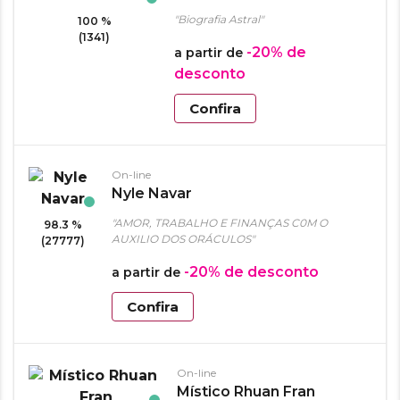
"Biografia Astral"
100 %
(1341)
-20%
de
a partir de
desconto
Confira
On-line
Nyle Navar
"AMOR, TRABALHO E FINANÇAS C0M O
98.3 %
AUXILIO DOS ORÁCULOS"
(27777)
-20%
de desconto
a partir de
Confira
On-line
Místico Rhuan Fran