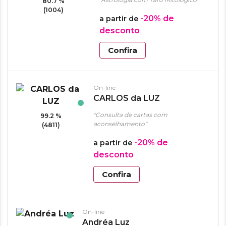
80.7 %
(1004)
-20%
de
a partir de
desconto
Confira
On-line
CARLOS da LUZ
"Consulta de cartas com
99.2 %
aconselhamento"
(4811)
-20%
de
a partir de
desconto
Confira
On-line
Andréa Luz