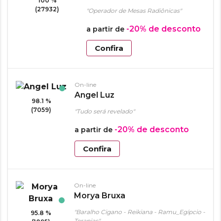
100 %
(27932)
"Operador de Mesas Radiônicas"
-20%
de desconto
a partir de
Confira
On-line
Angel Luz
98.1 %
(7059)
"Tudo será revelado"
-20%
de desconto
a partir de
Confira
On-line
Morya Bruxa
"Baralho Cigano - Reikiana - Ramu_Egípcio -
95.8 %
Terapias"