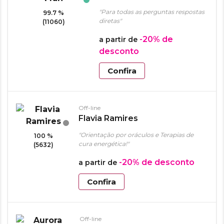
"Para todas as perguntas respostas
99.7 %
diretas"
(11060)
-20%
de
a partir de
desconto
Confira
Off-line
Flavia Ramires
"Orientação por oráculos e Terapias de
100 %
cura energética!"
(5632)
-20%
de desconto
a partir de
Confira
Off-line