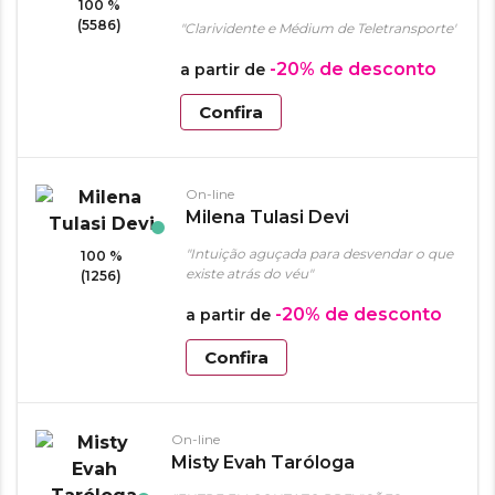
100 %
(5586)
"Clarividente e Médium de Teletransporte"
-20%
de desconto
a partir de
Confira
On-line
Milena Tulasi Devi
"Intuição aguçada para desvendar o que
100 %
existe atrás do véu"
(1256)
-20%
de desconto
a partir de
Confira
On-line
Misty Evah Taróloga