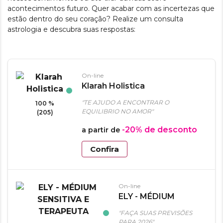
acontecimentos futuro. Quer acabar com as incertezas que
estão dentro do seu coração? Realize um consulta
astrologia e descubra suas respostas:
On-line
Klarah Holistica
"TE AJUDO A ENCONTRAR O
100 %
EQUILIBRIO NO AMOR"
(205)
-20%
de desconto
a partir de
Confira
On-line
ELY - MÉDIUM
SENSITIVA E
"FAÇA SUAS PREVISÕES
TERAPEUTA
PARA 2026"