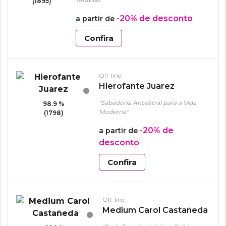
(1895)
-20%
de desconto
a partir de
Confira
Off-line
Hierofante Juarez
"Sabedoria Ancestral para a Vida
98.9 %
Moderna"
(1798)
-20%
de
a partir de
desconto
Confira
Off-line
Medium Carol Castañeda