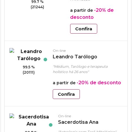
99.7 %
(21244)
-20%
de
a partir de
desconto
Confira
On-line
Leandro Tarólogo
"Médium, Tarólogo e terapeuta
99.5 %
holístico há 26 anos"
(20111)
-20%
de desconto
a partir de
Confira
On-line
Sacerdotisa Ana
"Astrologia com Tarô Mitológico"