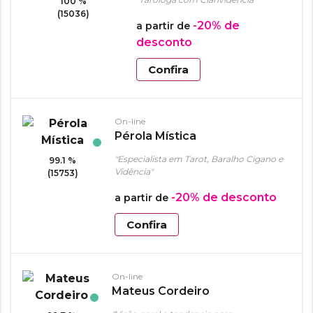
100 %
(15036)
-20%
de
a partir de
desconto
Confira
On-line
Pérola Mística
"Especialista em Tarot, Baralho Cigano e
99.1 %
Vidência"
(15753)
-20%
de desconto
a partir de
Confira
On-line
Mateus Cordeiro