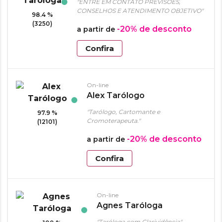
"ENTRE EM CONTATO PREVISÕES,
CONSELHOS E ATENDIMENTO OBJETIVO"
98.4 %
(3250)
-20%
de desconto
a partir de
Confira
On-line
Alex Tarólogo
"Tarólogo, Cartomante e
97.9 %
Cromoterapeuta."
(12101)
-20%
de desconto
a partir de
Confira
On-line
Agnes Taróloga
"Taróloga com Clarividência"