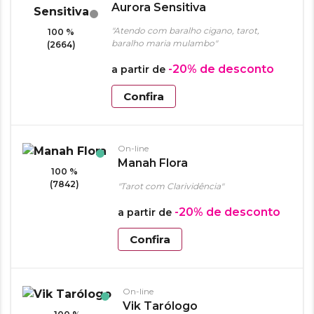
Aurora Sensitiva
"Atendo com baralho cigano, tarot,
100 %
baralho maria mulambo"
(2664)
-20%
de desconto
a partir de
Confira
On-line
Manah Flora
100 %
(7842)
"Tarot com Clarividência"
-20%
de desconto
a partir de
Confira
On-line
Vik Tarólogo