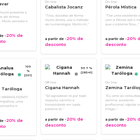
On-line
On-line
avar
Cabalista Jocanz
Pérola Mística
 muito presente e
"Tirou dúvidas de forma
"Tive uma excelente 
e dá ótimos
muito direta, usa o método
com a Pérola até o 
. Muito sensata e
de numerologia. Muito int..."
que o sistema ficou..."
-20%
de
 de
-20%
de
-20%
d
a partir de
a partir de
nto
desconto
desconto
100
99.7 %
%
(28541)
(201)
Off-line
On-line
Cigana Hannah
Zemina Tarólo
 Taróloga
"Só agradecer-te por todo
"Eu amo as consulta
é MARAVILHOSA!!!
respeito, carinho e
zemina, excelente
simpática, uma
honestidade em cada
profissional, rápida n
Aconselha e
palavra di..."
tirage..."
-20%
de
-20%
d
a partir de
a partir de
-20%
de
 de
desconto
desconto
nto