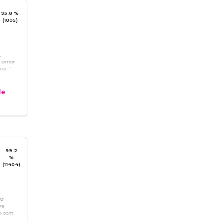
95.8 %
(1895)
,
m amor
a..."
e
99.2
%
(11404)
a
az
re
o com