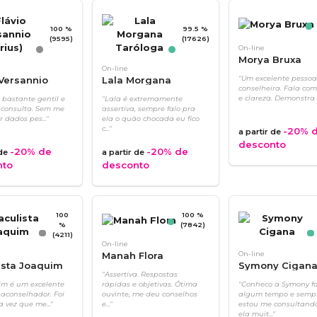
100 %
99.5 %
(9595)
(17626)
On-line
Morya Bruxa
On-line
 Versannio
Lala Morgana
"Um excelente pessoa
conselheira. Fala co
Taróloga
e clareza. Demonstra c
i bastante gentil e
"Lala é extremamente
 consulta. Sem me
assertiva, sempre falo pra
 dados pes..."
ela o quão chocada eu fico
c..."
-20%
d
a partir de
desconto
-20%
de
-20%
de
 de
a partir de
nto
desconto
100
100 %
%
(7842)
(4211)
On-line
Manah Flora
On-line
ista Joaquim
Symony Cigan
"Assertiva. Respostas
im é um excelente
rápidas e objetivas. Ótima
"Conheco a Symony f
 aconselhador. Foi
ouvinte, me deu conselhos
algum tempo e semp
a vez que me..."
e..."
estou me consultand
ela muit..."