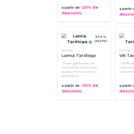
-20%
de
a partir de
a partir
desconto
desco
99.6 %
(32276)
On-line
On-line
Lamia Taróloga
Vik Ta
"Super gente boa, me
"Confio d
aconselhou muito bem,
vidência d
ajudou muito so tenho
simplesme
gratidão e..."
-20%
de
a partir de
a partir
desconto
desco