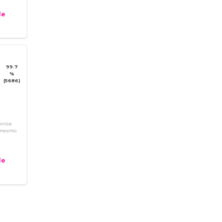
e
99.7
%
(5686)
enise
 mesmo.
e