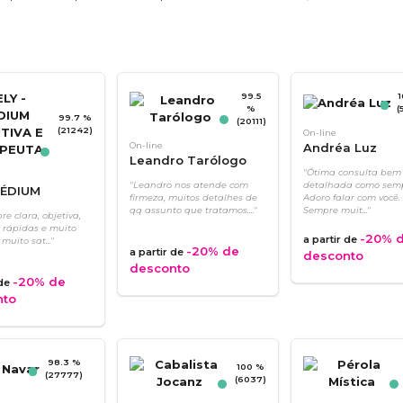
99.5
1
%
(
99.7 %
(20111)
(21242)
On-line
On-line
Andréa Luz
Leandro Tarólogo
"Ótima consulta bem
"Leandro nos atende com
detalhada como semp
MÉDIUM
firmeza, muitos detalhes de
Adoro falar com você.
IVA E
qq assunto que tratamos...."
Sempre muit..."
re clara, objetiva,
EUTA
 rápidas e muito
-20%
d
a partir de
 muito sat..."
-20%
de
a partir de
desconto
desconto
-20%
de
 de
nto
98.3 %
100 %
(27777)
(6037)