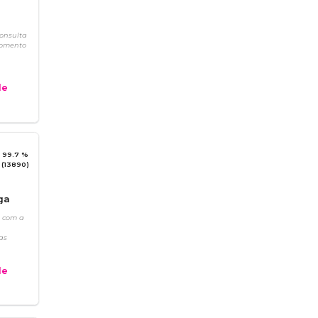
consulta
momento
e
99.7 %
(13890)
ga
s com a
as
e