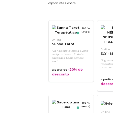
especialista. Confira:
100 %
(3469)
On-line
Sunna Tarot
Terapêutico
On-line
"Já não falava com a Sunna
ELY - 
a algum tempo. Já tinha
SENSIT
saudades. Como sempre
"Ely, semp
ela..."
TERAP
respostas
assertiva.
-20%
de
a partir de
desconto
a partir
desco
100 %
(4629)
On-line