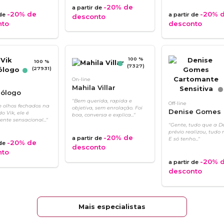
-20%
de
a partir de
-20%
de
-20%
d
 de
a partir de
desconto
nto
desconto
100 %
100 %
(7327)
(27931)
On-line
Mahila Villar
rólogo
"Bem querida, rapida e
Off-line
e olhos fechados na
objetiva, sem enrolação. Foi
Denise Gomes
o Vik, ele é
boa, conversa e explica..."
Cartomante
nte sensacional..."
"Gente, tudo que a D
Sensitiva
prévio realizou, tudo
-20%
de
a partir de
E só tenho..."
-20%
de
 de
desconto
nto
-20%
d
a partir de
desconto
Mais especialistas