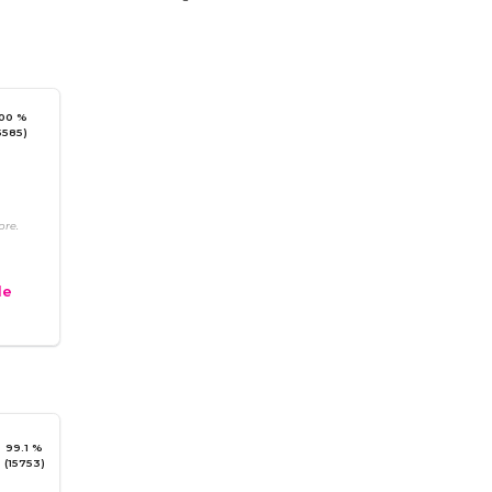
00 %
5585)
re.
e
99.1 %
(15753)