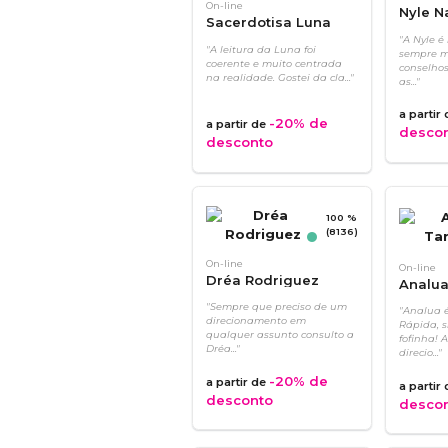
On-line
Nyle N
Sacerdotisa Luna
"A Nyle é
"A leitura da Luna foi
sempre m
coerente e muito centrada
conselhos
na realidade. Gostei da cla..."
as..."
a partir
-20%
de
a partir de
desco
desconto
100 %
(8136)
On-line
On-line
Dréa Rodriguez
Analua
"Sempre que preciso de um
"Analua 
direcionamento em
Rápida, 
qualquer assunto consulto a
fofinha! 
Dréa..."
direcio..."
-20%
de
a partir de
a partir
desconto
desco