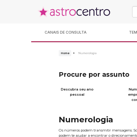
CANAIS DE CONSULTA
TE
Home
Numerologia
Procure por assunto
Descubra seu ano
Num
pessoal
empr
co
Numerologia
Os números podem transmitir mensagens. Sobre 
podem te ajudar a encontrar o direcionamento