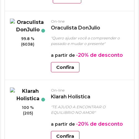
On-line
Oraculista DonJulio
"Quero ajudar você a compreender o
99.8 %
passado e mudar o presente"
(6038)
-20%
de desconto
a partir de
Confira
On-line
Klarah Holistica
"TE AJUDO A ENCONTRAR O
100 %
EQUILIBRIO NO AMOR"
(205)
-20%
de desconto
a partir de
Confira