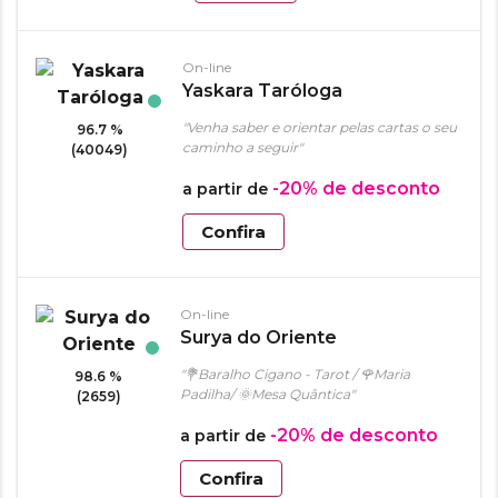
On-line
Yaskara Taróloga
"Venha saber e orientar pelas cartas o seu
96.7 %
caminho a seguir"
(40049)
-20%
de desconto
a partir de
Confira
On-line
Surya do Oriente
"💐Baralho Cigano - Tarot / 🌹Maria
98.6 %
Padilha/ 🌞Mesa Quântica"
(2659)
-20%
de desconto
a partir de
Confira