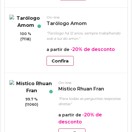
On-line
Tarólogo Amom
"Tarólogo há 12 anos, sempre trabalhando
100 %
sob a luz do amor."
(7118)
-20%
de desconto
a partir de
Confira
On-line
Místico Rhuan Fran
"Para todas as perguntas respostas
99.7 %
diretas"
(11060)
-20%
de
a partir de
desconto