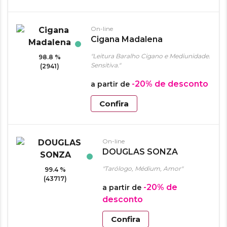
On-line
Cigana Madalena
"Leitura Baralho Cigano e Mediunidade.
98.8 %
Sensitiva."
(2941)
-20%
de desconto
a partir de
Confira
On-line
DOUGLAS SONZA
"Tarólogo, Médium, Amor"
99.4 %
(43717)
-20%
de
a partir de
desconto
Confira