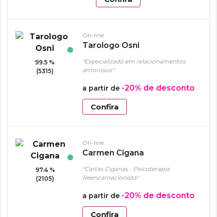
On-line
Tarologo Osni
"Especializado em relacionamentos
99.5 %
amorosos"
(5315)
-20%
de desconto
a partir de
Confira
On-line
Carmen Cigana
"Cartas Ciganas - Psicoterapia
97.4 %
Reencarnacionista"
(2105)
-20%
de desconto
a partir de
Confira