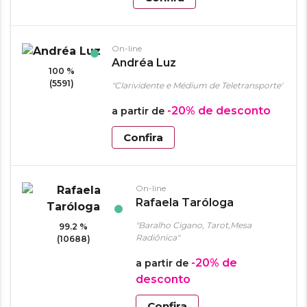
On-line
Andréa Luz
100 %
(5591)
"Clarividente e Médium de Teletransporte"
-20%
de desconto
a partir de
Confira
On-line
Rafaela Taróloga
"Baralho Cigano, Tarot,Mesa
99.2 %
Radiônica"
(10688)
-20%
de
a partir de
desconto
Confira