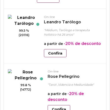
On-line
Leandro Tarólogo
"Médium, Tarólogo e terapeuta
99.5 %
holístico há 26 anos"
(20116)
-20%
de desconto
a partir de
Confira
On-line
Rose Pellegrino
"Tarot ,Videncia e Mediunidade"
99.8 %
(14772)
-20%
de
a partir de
desconto
Confira