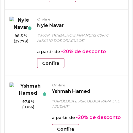
On-line
Nyle Navar
"AMOR, TRABALHO E FINANÇAS C0M O
98.3 %
AUXILIO DOS ORÁCULOS"
(27778)
-20%
de desconto
a partir de
Confira
On-line
Yshmah Hamed
"TARÓLOGA E PSICOLOGA PARA LHE
97.6 %
AJUDAR"
(9366)
-20%
de desconto
a partir de
Confira