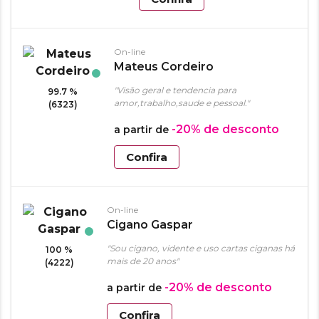
On-line
Mateus Cordeiro
"Visão geral e tendencia para
99.7 %
amor,trabalho,saude e pessoal."
(6323)
-20%
de desconto
a partir de
Confira
On-line
Cigano Gaspar
"Sou cigano, vidente e uso cartas ciganas há
100 %
mais de 20 anos"
(4222)
-20%
de desconto
a partir de
Confira