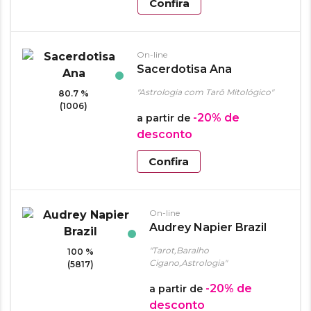
Confira
On-line
Sacerdotisa Ana
"Astrologia com Tarô Mitológico"
80.7 %
(1006)
-20%
de
a partir de
desconto
Confira
On-line
Audrey Napier Brazil
"Tarot,Baralho
100 %
Cigano,Astrologia"
(5817)
-20%
de
a partir de
desconto