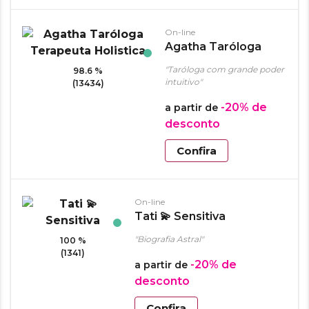
On-line
Agatha Taróloga
Terapeuta Holistica
"Taróloga com grande poder
98.6 %
intuitivo"
(13434)
-20%
de
a partir de
desconto
Confira
On-line
Tati 💫 Sensitiva
"Biografia Astral"
100 %
(1341)
-20%
de
a partir de
desconto
Confira