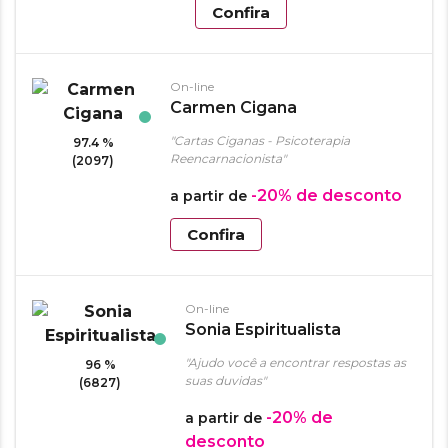
Confira
On-line
Carmen Cigana
"Cartas Ciganas - Psicoterapia
97.4 %
Reencarnacionista"
(2097)
-20%
de desconto
a partir de
Confira
On-line
Sonia Espiritualista
"Ajudo você a encontrar respostas as
96 %
suas duvidas"
(6827)
-20%
de
a partir de
desconto