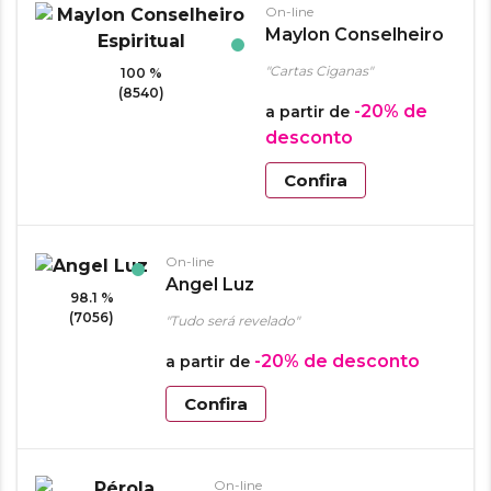
On-line
Maylon Conselheiro
Espiritual
"Cartas Ciganas"
100 %
(8540)
-20%
de
a partir de
desconto
Confira
On-line
Angel Luz
98.1 %
(7056)
"Tudo será revelado"
-20%
de desconto
a partir de
Confira
On-line