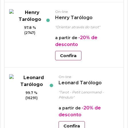
On-line
Henry Tarólogo
"Orientar através do tarot"
97.8 %
(2747)
-20%
de
a partir de
desconto
Confira
On-line
Leonard Tarólogo
"Tarot - Petit Lenormand -
99.7 %
Pêndulo"
(16291)
-20%
de
a partir de
desconto
Confira