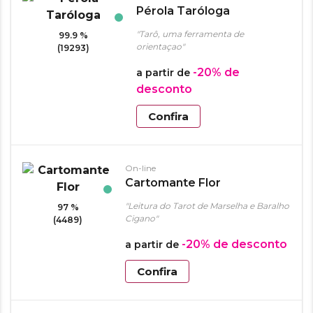
Pérola Taróloga
"Tarô, uma ferramenta de
99.9 %
orientaçao"
(19293)
-20%
de
a partir de
desconto
Confira
On-line
Cartomante Flor
"Leitura do Tarot de Marselha e Baralho
97 %
Cigano"
(4489)
-20%
de desconto
a partir de
Confira