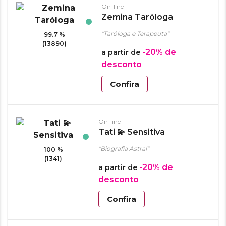
On-line
Zemina Taróloga
"Taróloga e Terapeuta"
99.7 %
(13890)
-20%
de
a partir de
desconto
Confira
On-line
Tati 💫 Sensitiva
"Biografia Astral"
100 %
(1341)
-20%
de
a partir de
desconto
Confira