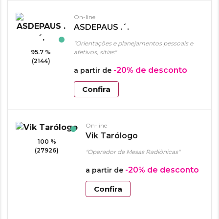
On-line
ASDEPAUS .´.
"Orientações e planejamentos pessoais e
95.7 %
afetivos, sitias"
(2144)
-20%
de desconto
a partir de
Confira
On-line
Vik Tarólogo
100 %
(27926)
"Operador de Mesas Radiônicas"
-20%
de desconto
a partir de
Confira