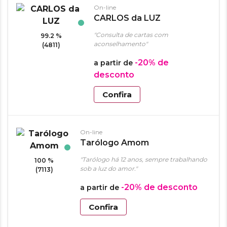
On-line
CARLOS da LUZ
"Consulta de cartas com
99.2 %
aconselhamento"
(4811)
-20%
de
a partir de
desconto
Confira
On-line
Tarólogo Amom
"Tarólogo há 12 anos, sempre trabalhando
100 %
sob a luz do amor."
(7113)
-20%
de desconto
a partir de
Confira