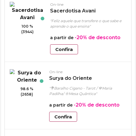
On-line
Sacerdotisa Avani
"Feliz aquele que transfere o que sabe e
100 %
aprende o que ensina"
(3944)
-20%
de desconto
a partir de
Confira
On-line
Surya do Oriente
"💐Baralho Cigano - Tarot / 🌹Maria
98.6 %
Padilha/ 🌞Mesa Quântica"
(2658)
-20%
de desconto
a partir de
Confira