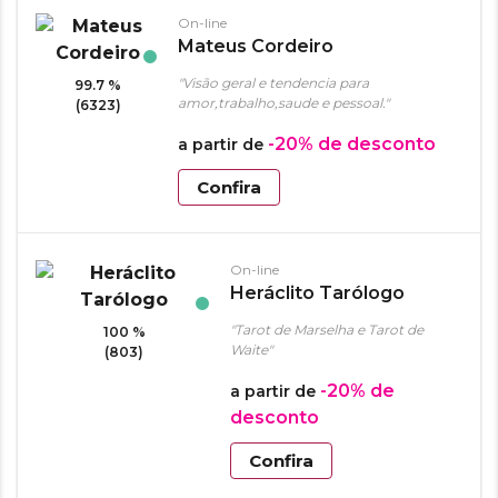
On-line
Mateus Cordeiro
"Visão geral e tendencia para
99.7 %
amor,trabalho,saude e pessoal."
(6323)
-20%
de desconto
a partir de
Confira
On-line
Heráclito Tarólogo
"Tarot de Marselha e Tarot de
100 %
Waite"
(803)
-20%
de
a partir de
desconto
Confira