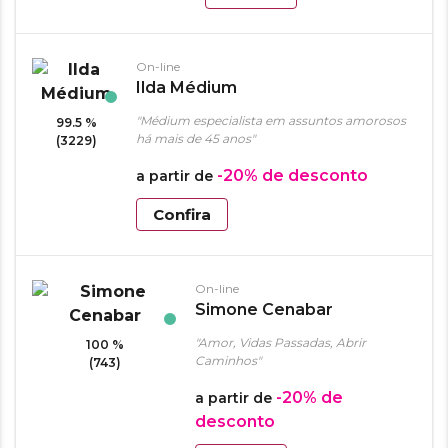
On-line
Ilda Médium
"Médium especialista em assuntos amorosos
99.5 %
há mais de 45 anos"
(3229)
-20%
de desconto
a partir de
Confira
On-line
Simone Cenabar
"Amor, Vidas Passadas, Abrir
100 %
Caminhos"
(743)
-20%
de
a partir de
desconto