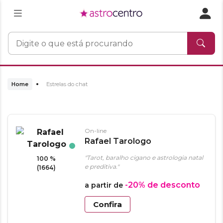
Home
Estrelas do chat
On-line
Rafael Tarologo
"Tarot, baralho cigano e astrologia natal
100 %
e preditiva."
(1664)
-20%
de desconto
a partir de
Confira