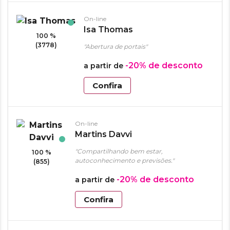
On-line
Isa Thomas
100 %
(3778)
"Abertura de portais"
-20%
de desconto
a partir de
Confira
On-line
Martins Davvi
"Compartilhando bem estar,
100 %
autoconhecimento e previsões."
(855)
-20%
de desconto
a partir de
Confira