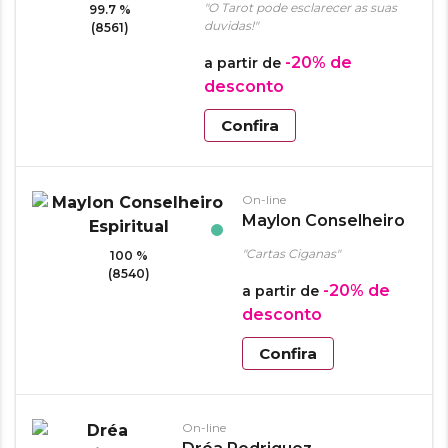
"O Tarot pode esclarecer as suas
99.7 %
duvidas!"
(8561)
-20%
de
a partir de
desconto
Confira
On-line
Maylon Conselheiro
Espiritual
"Cartas Ciganas"
100 %
(8540)
-20%
de
a partir de
desconto
Confira
On-line