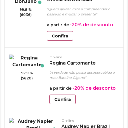
"Quero ajudar você a compreender o
99.8 %
passado e mudar o presente"
(6036)
-20%
de desconto
a partir de
Confira
On-line
Regina Cartomante
"A verdade não passa desapercebida a
97.9 %
meu Baralho Cigano"
(5820)
-20%
de desconto
a partir de
Confira
On-line
Audrey Napier Brazil