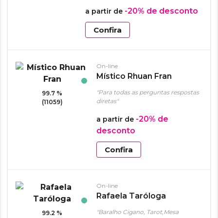
-20%
de desconto
a partir de
Confira
On-line
Místico Rhuan Fran
"Para todas as perguntas respostas
99.7 %
diretas"
(11059)
-20%
de
a partir de
desconto
Confira
On-line
Rafaela Taróloga
"Baralho Cigano, Tarot,Mesa
99.2 %