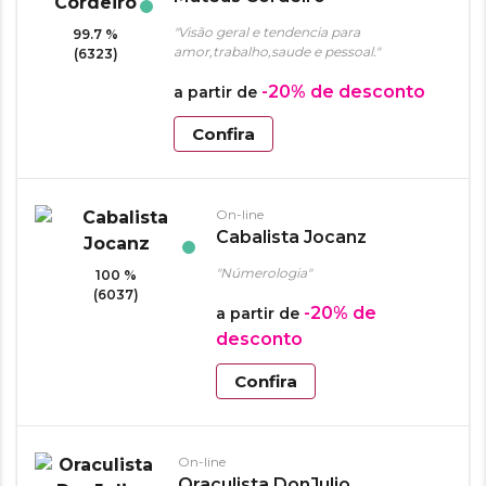
"Visão geral e tendencia para
99.7 %
amor,trabalho,saude e pessoal."
(6323)
-20%
de desconto
a partir de
Confira
On-line
Cabalista Jocanz
"Númerologia"
100 %
(6037)
-20%
de
a partir de
desconto
Confira
On-line
Oraculista DonJulio