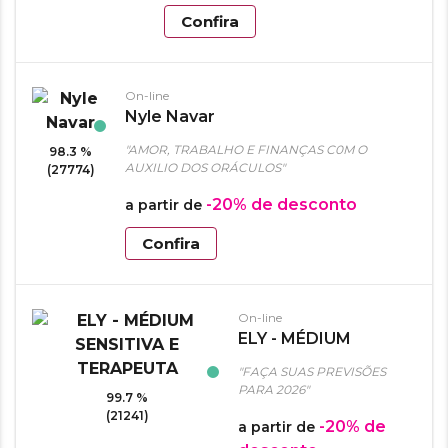
Confira
On-line
Nyle Navar
"AMOR, TRABALHO E FINANÇAS C0M O
98.3 %
AUXILIO DOS ORÁCULOS"
(27774)
-20%
de desconto
a partir de
Confira
On-line
ELY - MÉDIUM
SENSITIVA E
"FAÇA SUAS PREVISÕES
TERAPEUTA
PARA 2026"
99.7 %
(21241)
-20%
de
a partir de