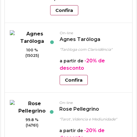
Confira
On-line
Agnes Taróloga
"Taróloga com Clarividência"
100 %
(15025)
-20%
de
a partir de
desconto
Confira
On-line
Rose Pellegrino
"Tarot ,Videncia e Mediunidade"
99.8 %
(14761)
-20%
de
a partir de