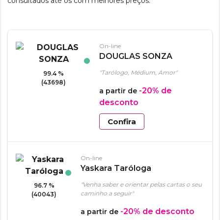
consultados até os com melhores preços.
On-line
DOUGLAS SONZA
"Tarólogo, Médium, Amor"
99.4 %
(43698)
-20%
de
a partir de
desconto
Confira
On-line
Yaskara Taróloga
"Venha saber e orientar pelas cartas o seu
96.7 %
caminho a seguir"
(40043)
-20%
de desconto
a partir de