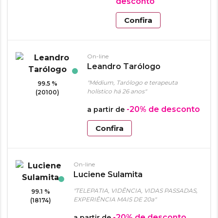
desconto
Confira
On-line
Leandro Tarólogo
"Médium, Tarólogo e terapeuta
99.5 %
holístico há 26 anos"
(20100)
-20%
de desconto
a partir de
Confira
On-line
Luciene Sulamita
"TELEPATIA, VIDÊNCIA, VIDAS PASSADAS,
99.1 %
EXPERIÊNCIA MAIS DE 20a"
(18174)
-20%
de desconto
a partir de