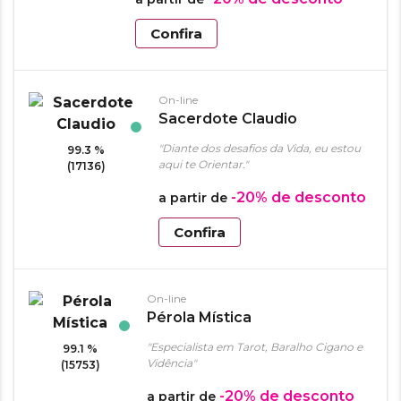
Confira
On-line
Sacerdote Claudio
"Diante dos desafios da Vida, eu estou
99.3 %
aqui te Orientar."
(17136)
-20%
de desconto
a partir de
Confira
On-line
Pérola Mística
"Especialista em Tarot, Baralho Cigano e
99.1 %
Vidência"
(15753)
-20%
de desconto
a partir de