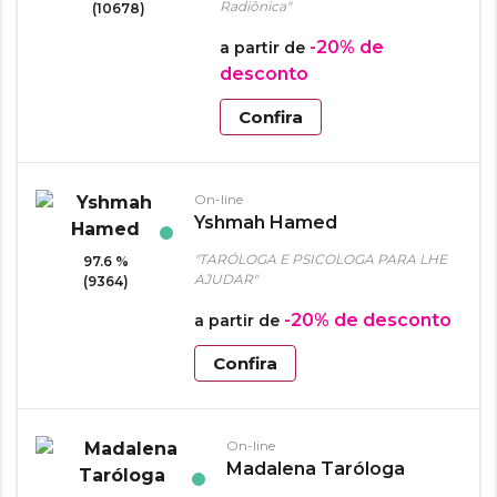
Radiônica"
(10678)
-20%
de
a partir de
desconto
Confira
On-line
Yshmah Hamed
"TARÓLOGA E PSICOLOGA PARA LHE
97.6 %
AJUDAR"
(9364)
-20%
de desconto
a partir de
Confira
On-line
Madalena Taróloga