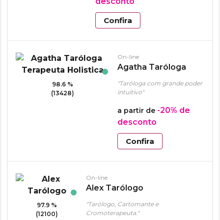
desconto
Confira
On-line
Agatha Taróloga
Terapeuta Holistica
"Taróloga com grande poder
98.6 %
intuitivo"
(13428)
-20%
de
a partir de
desconto
Confira
On-line
Alex Tarólogo
"Tarólogo, Cartomante e
97.9 %
Cromoterapeuta."
(12100)