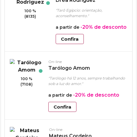
Dréa Rodriguez
"Tarô Egípcio: orientação,
100 %
aconselhamento."
(8135)
-20%
de desconto
a partir de
Confira
On-line
Tarólogo Amom
"Tarólogo há 12 anos, sempre trabalhando
100 %
sob a luz do amor."
(7108)
-20%
de desconto
a partir de
Confira
On-line
Mateus Cordeiro