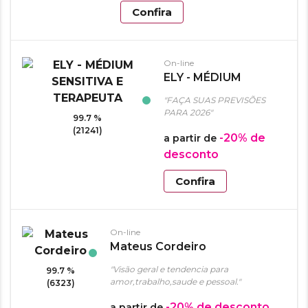
Confira
On-line
ELY - MÉDIUM
SENSITIVA E
"FAÇA SUAS PREVISÕES
TERAPEUTA
PARA 2026"
99.7 %
(21241)
-20%
de
a partir de
desconto
Confira
On-line
Mateus Cordeiro
"Visão geral e tendencia para
99.7 %
amor,trabalho,saude e pessoal."
(6323)
-20%
de desconto
a partir de