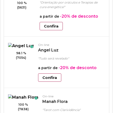
"Orientação por oráculos e Terapias de
100 %
cura energética!"
(5631)
-20%
de desconto
a partir de
Confira
On-line
Angel Luz
98.1 %
(7054)
"Tudo será revelado"
-20%
de desconto
a partir de
Confira
On-line
Manah Flora
100 %
(7838)
"Tarot com Clarividência"