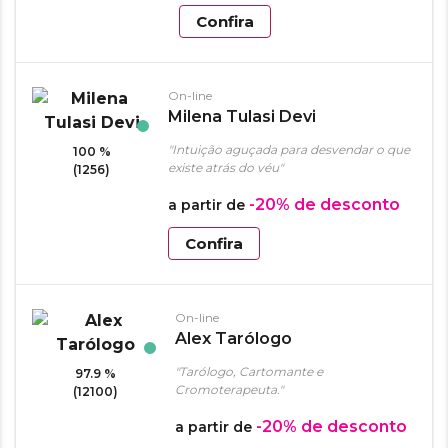
Confira
On-line
Milena Tulasi Devi
"Intuição aguçada para desvendar o que
100 %
existe atrás do véu"
(1256)
-20%
de desconto
a partir de
Confira
On-line
Alex Tarólogo
"Tarólogo, Cartomante e
97.9 %
Cromoterapeuta."
(12100)
-20%
de desconto
a partir de