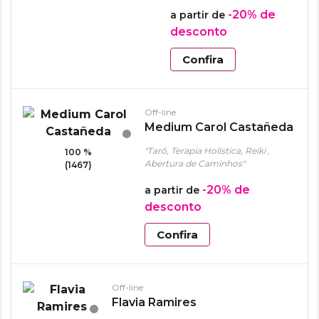
-20%
de
a partir de
desconto
Confira
Off-line
Medium Carol Castañeda
"Tarô, Terapia Holística, Reiki ,
100 %
Abertura de Caminhos"
(1467)
-20%
de
a partir de
desconto
Confira
Off-line
Flavia Ramires