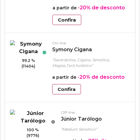
-20%
de desconto
a partir de
Confira
On-line
Symony Cigana
"Sacerdotisa, Cigana, Sensitiva,
99.2 %
Magias,Tarô,holístico"
(11404)
-20%
de desconto
a partir de
Confira
Off-line
Júnior Tarólogo
"Médium Sensitivo"
100 %
(9776)