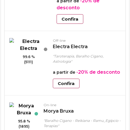
-20%
de
a partir de
desconto
Confira
Off-line
Electra Electra
"Taroterapia, Baralho Cigano,
99.6 %
Astrologia"
(5111)
-20%
de desconto
a partir de
Confira
On-line
Morya Bruxa
"Baralho Cigano - Reikiana - Ramu_Egípcio -
95.8 %
Terapias"
(1895)