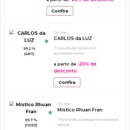
Confira
On-line
CARLOS da LUZ
"Consulta de cartas com
99.2 %
aconselhamento"
(4811)
-20%
de
a partir de
desconto
Confira
On-line
Místico Rhuan Fran
"Para todas as perguntas respostas
99.7 %
diretas"
(11059)