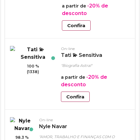
-20%
de
a partir de
desconto
Confira
On-line
Tati 💫 Sensitiva
"Biografia Astral"
100 %
(1338)
-20%
de
a partir de
desconto
Confira
On-line
Nyle Navar
"AMOR, TRABALHO E FINANÇAS C0M O
98.3 %