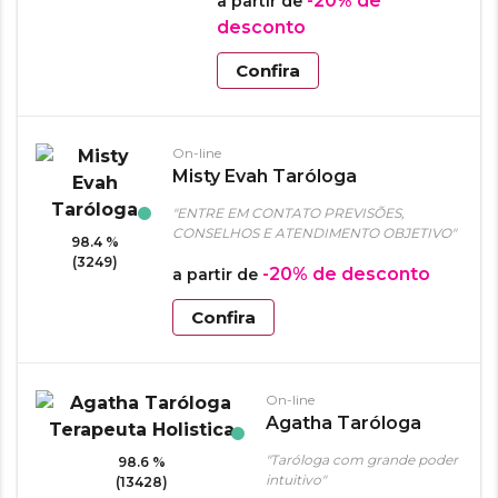
-20%
de
a partir de
desconto
Confira
On-line
Misty Evah Taróloga
"ENTRE EM CONTATO PREVISÕES,
CONSELHOS E ATENDIMENTO OBJETIVO"
98.4 %
(3249)
-20%
de desconto
a partir de
Confira
On-line
Agatha Taróloga
Terapeuta Holistica
"Taróloga com grande poder
98.6 %
intuitivo"
(13428)