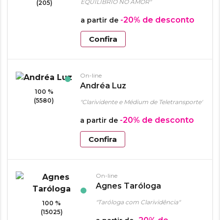
EQUILIBRIO NO AMOR"
(205)
-20%
de desconto
a partir de
Confira
On-line
Andréa Luz
100 %
(5580)
"Clarividente e Médium de Teletransporte"
-20%
de desconto
a partir de
Confira
On-line
Agnes Taróloga
"Taróloga com Clarividência"
100 %
(15025)