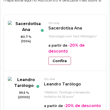
mapa astral aqui no Astrocentro e descubra mais sobre si.
On-line
Sacerdotisa Ana
"Astrologia com Tarô Mitológico"
80.7 %
(1004)
-20%
de
a partir de
desconto
Confira
On-line
Leandro Tarólogo
"Médium, Tarólogo e terapeuta
99.5 %
holístico há 26 anos"
(20100)
-20%
de desconto
a partir de