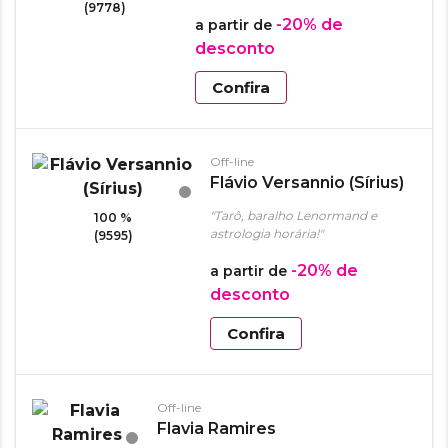
(9778)
-20%
de
a partir de
desconto
Confira
Off-line
Flávio Versannio (Sírius)
"Tarô, baralho Lenormand e
100 %
astrologia horária!"
(9595)
-20%
de
a partir de
desconto
Confira
Off-line
Flavia Ramires