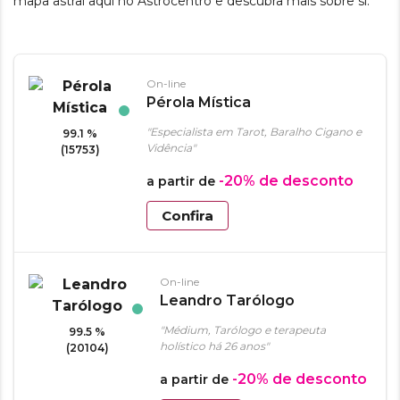
mapa astral aqui no Astrocentro e descubra mais sobre si.
On-line
Pérola Mística
"Especialista em Tarot, Baralho Cigano e
99.1 %
Vidência"
(15753)
-20%
de desconto
a partir de
Confira
On-line
Leandro Tarólogo
"Médium, Tarólogo e terapeuta
99.5 %
holístico há 26 anos"
(20104)
-20%
de desconto
a partir de