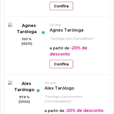
Confira
On-line
Agnes Taróloga
"Taróloga com Clarividência"
100 %
(15031)
-20%
de
a partir de
desconto
Confira
On-line
Alex Tarólogo
"Tarólogo, Cartomante e
97.9 %
Cromoterapeuta."
(12100)
-20%
de desconto
a partir de