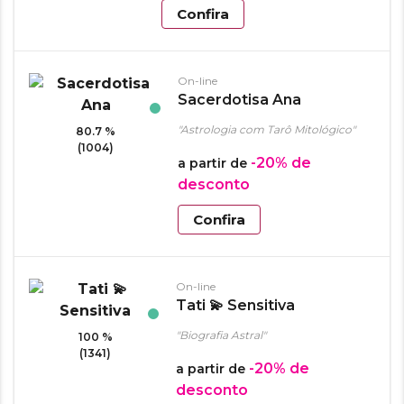
Confira
On-line
Sacerdotisa Ana
"Astrologia com Tarô Mitológico"
80.7 %
(1004)
-20%
de
a partir de
desconto
Confira
On-line
Tati 💫 Sensitiva
"Biografia Astral"
100 %
(1341)
-20%
de
a partir de
desconto