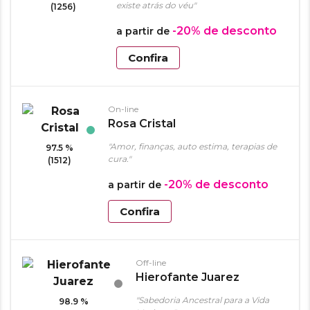
existe atrás do véu"
(1256)
-20%
de desconto
a partir de
Confira
On-line
Rosa Cristal
"Amor, finanças, auto estima, terapias de
97.5 %
cura."
(1512)
-20%
de desconto
a partir de
Confira
Off-line
Hierofante Juarez
"Sabedoria Ancestral para a Vida
98.9 %