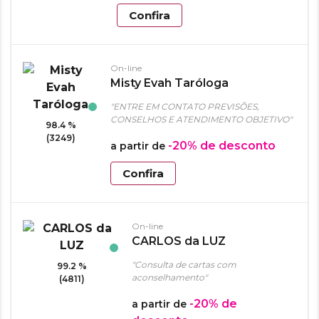
Confira
On-line
Misty Evah Taróloga
"ENTRE EM CONTATO PREVISÕES,
CONSELHOS E ATENDIMENTO OBJETIVO"
98.4 %
(3249)
-20%
de desconto
a partir de
Confira
On-line
CARLOS da LUZ
"Consulta de cartas com
99.2 %
aconselhamento"
(4811)
-20%
de
a partir de