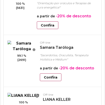
"Orientação por oráculos e Terapias de
100 %
cura energética!"
(5631)
-20%
de desconto
a partir de
Confira
Off-line
Samara Taróloga
"Sacerdotisa, Oraculista, Terapeuta
99.1 %
Holística e Médium"
(2691)
-20%
de desconto
a partir de
Confira
Off-line
LIANA KELLER
100 %