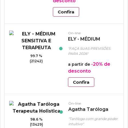
desconto
Confira
On-line
ELY - MÉDIUM
SENSITIVA E
"FAÇA SUAS PREVISÕES
TERAPEUTA
PARA 2026"
99.7 %
(21242)
-20%
de
a partir de
desconto
Confira
On-line
Agatha Taróloga
Terapeuta Holistica
"Taróloga com grande poder
98.6 %
intuitivo"
(13429)