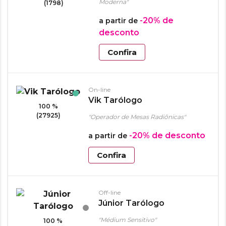
Moderna"
(1798)
-20%
de
a partir de
desconto
Confira
On-line
Vik Tarólogo
100 %
(27925)
"Operador de Mesas Radiônicas"
-20%
de desconto
a partir de
Confira
Off-line
Júnior Tarólogo
"Médium Sensitivo"
100 %