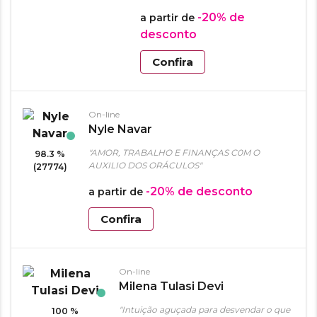
-20%
de
a partir de
desconto
Confira
On-line
Nyle Navar
"AMOR, TRABALHO E FINANÇAS C0M O
98.3 %
AUXILIO DOS ORÁCULOS"
(27774)
-20%
de desconto
a partir de
Confira
On-line
Milena Tulasi Devi
"Intuição aguçada para desvendar o que
100 %