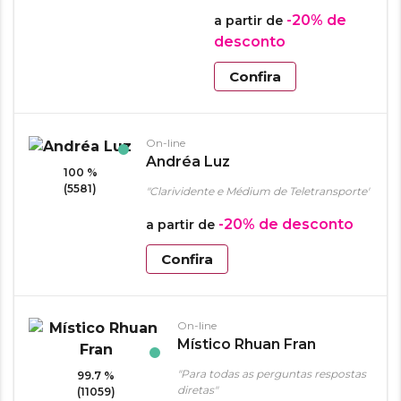
-20%
de
a partir de
desconto
Confira
On-line
Andréa Luz
100 %
(5581)
"Clarividente e Médium de Teletransporte"
-20%
de desconto
a partir de
Confira
On-line
Místico Rhuan Fran
"Para todas as perguntas respostas
99.7 %
diretas"
(11059)