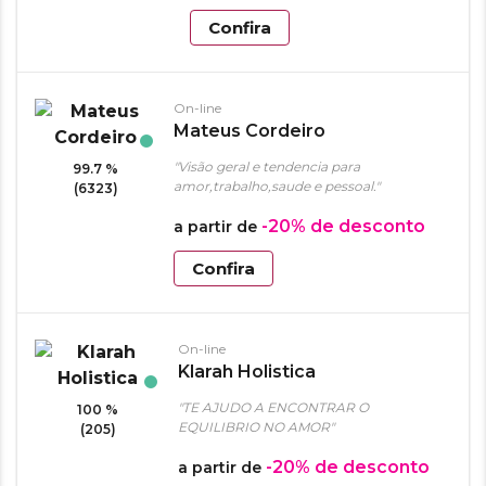
Confira
On-line
Mateus Cordeiro
"Visão geral e tendencia para
99.7 %
amor,trabalho,saude e pessoal."
(6323)
-20%
de desconto
a partir de
Confira
On-line
Klarah Holistica
"TE AJUDO A ENCONTRAR O
100 %
EQUILIBRIO NO AMOR"
(205)
-20%
de desconto
a partir de