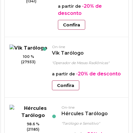
(1341)
-20%
de
a partir de
desconto
Confira
On-line
Vik Tarólogo
100 %
(27933)
"Operador de Mesas Radiônicas"
-20%
de desconto
a partir de
Confira
On-line
Hércules Tarólogo
"Tarólogo e Sensitivo"
98.6 %
(21185)