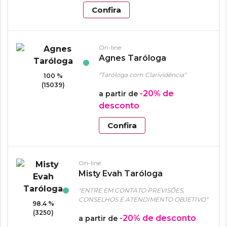
Confira
On-line
Agnes Taróloga
"Taróloga com Clarividência"
100 %
(15039)
-20%
de
a partir de
desconto
Confira
On-line
Misty Evah Taróloga
"ENTRE EM CONTATO PREVISÕES,
CONSELHOS E ATENDIMENTO OBJETIVO"
98.4 %
(3250)
-20%
de desconto
a partir de