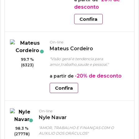
desconto
Confira
On-line
Mateus Cordeiro
"Visão geral e tendencia para
99.7 %
amor,trabalho,saude e pessoal."
(6323)
-20%
de desconto
a partir de
Confira
On-line
Nyle Navar
"AMOR, TRABALHO E FINANÇAS C0M O
98.3 %
AUXILIO DOS ORÁCULOS"
(27778)