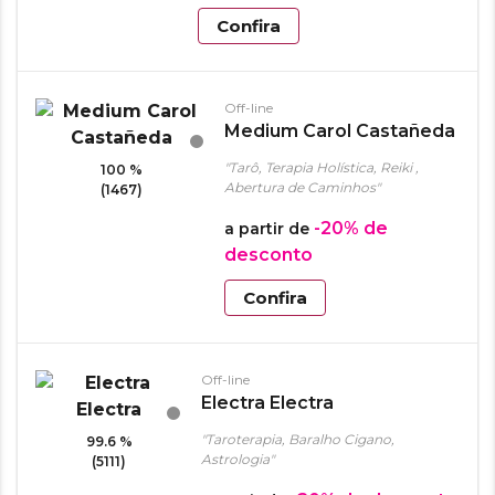
Confira
Off-line
Medium Carol Castañeda
"Tarô, Terapia Holística, Reiki ,
100 %
Abertura de Caminhos"
(1467)
-20%
de
a partir de
desconto
Confira
Off-line
Electra Electra
"Taroterapia, Baralho Cigano,
99.6 %
Astrologia"
(5111)