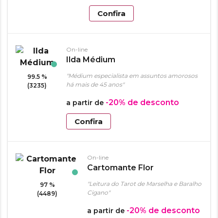
Confira
On-line
Ilda Médium
"Médium especialista em assuntos amorosos
99.5 %
há mais de 45 anos"
(3235)
-20%
de desconto
a partir de
Confira
On-line
Cartomante Flor
"Leitura do Tarot de Marselha e Baralho
97 %
Cigano"
(4489)
-20%
de desconto
a partir de