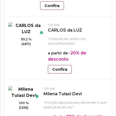
Confira
On-line
CARLOS da LUZ
"Consulta de cartas com
99.2 %
aconselhamento"
(4811)
-20%
de
a partir de
desconto
Confira
On-line
Milena Tulasi Devi
"Intuição aguçada para desvendar o que
100 %
existe atrás do véu"
(1256)