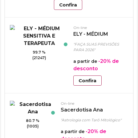
Confira
On-line
ELY - MÉDIUM
SENSITIVA E
"FAÇA SUAS PREVISÕES
TERAPEUTA
PARA 2026"
99.7 %
(21247)
-20%
de
a partir de
desconto
Confira
On-line
Sacerdotisa Ana
"Astrologia com Tarô Mitológico"
80.7 %
(1005)
-20%
de
a partir de