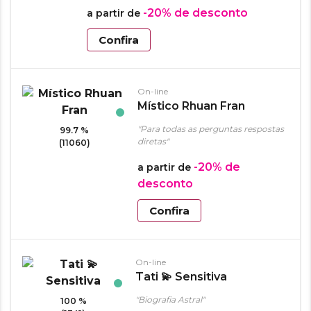
-20%
de desconto
a partir de
Confira
On-line
Místico Rhuan Fran
"Para todas as perguntas respostas
99.7 %
diretas"
(11060)
-20%
de
a partir de
desconto
Confira
On-line
Tati 💫 Sensitiva
"Biografia Astral"
100 %