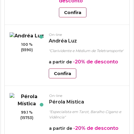
desconto
Confira
On-line
Andréa Luz
100 %
(5590)
"Clarividente e Médium de Teletransporte"
-20%
de desconto
a partir de
Confira
On-line
Pérola Mística
"Especialista em Tarot, Baralho Cigano e
99.1 %
Vidência"
(15753)
-20%
de desconto
a partir de