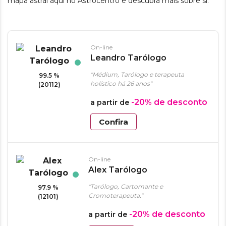
mapa astral aqui no Astrocentro e descubra mais sobre si.
On-line
Leandro Tarólogo
"Médium, Tarólogo e terapeuta
99.5 %
holístico há 26 anos"
(20112)
-20%
de desconto
a partir de
Confira
On-line
Alex Tarólogo
"Tarólogo, Cartomante e
97.9 %
Cromoterapeuta."
(12101)
-20%
de desconto
a partir de