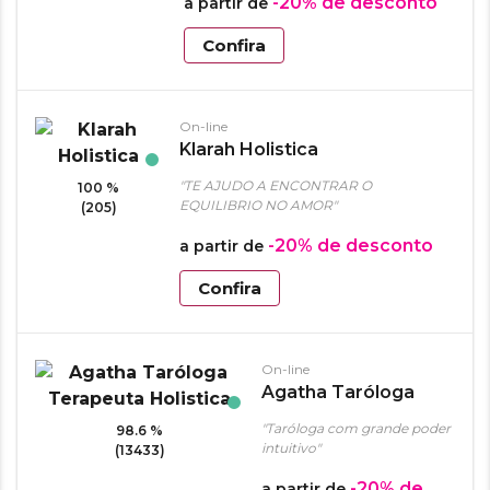
-20%
de desconto
a partir de
Confira
On-line
Klarah Holistica
"TE AJUDO A ENCONTRAR O
100 %
EQUILIBRIO NO AMOR"
(205)
-20%
de desconto
a partir de
Confira
On-line
Agatha Taróloga
Terapeuta Holistica
"Taróloga com grande poder
98.6 %
intuitivo"
(13433)
-20%
de
a partir de