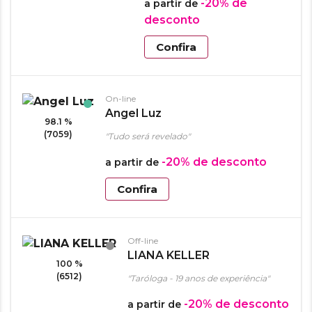
-20%
de
a partir de
desconto
Confira
On-line
Angel Luz
98.1 %
(7059)
"Tudo será revelado"
-20%
de desconto
a partir de
Confira
Off-line
LIANA KELLER
100 %
(6512)
"Taróloga - 19 anos de experiência"
-20%
de desconto
a partir de