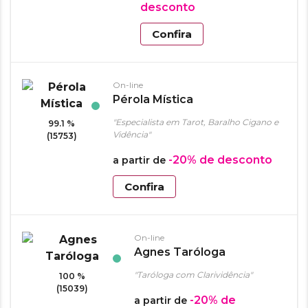
desconto
Confira
On-line
Pérola Mística
"Especialista em Tarot, Baralho Cigano e
99.1 %
Vidência"
(15753)
-20%
de desconto
a partir de
Confira
On-line
Agnes Taróloga
"Taróloga com Clarividência"
100 %
(15039)
-20%
de
a partir de