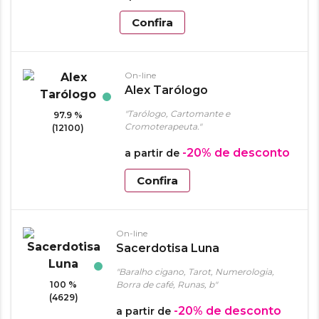
Confira
On-line
Alex Tarólogo
"Tarólogo, Cartomante e
97.9 %
Cromoterapeuta."
(12100)
-20%
de desconto
a partir de
Confira
On-line
Sacerdotisa Luna
"Baralho cigano, Tarot, Numerologia,
100 %
Borra de café, Runas, b"
(4629)
-20%
de desconto
a partir de