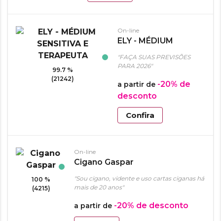
On-line
ELY - MÉDIUM
SENSITIVA E
"FAÇA SUAS PREVISÕES
TERAPEUTA
PARA 2026"
99.7 %
(21242)
-20%
de
a partir de
desconto
Confira
On-line
Cigano Gaspar
"Sou cigano, vidente e uso cartas ciganas há
100 %
mais de 20 anos"
(4215)
-20%
de desconto
a partir de