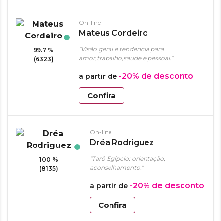
On-line
Mateus Cordeiro
"Visão geral e tendencia para
99.7 %
amor,trabalho,saude e pessoal."
(6323)
-20%
de desconto
a partir de
Confira
On-line
Dréa Rodriguez
"Tarô Egípcio: orientação,
100 %
aconselhamento."
(8135)
-20%
de desconto
a partir de
Confira