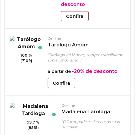
desconto
Confira
On-line
Tarólogo Amom
"Tarólogo há 12 anos, sempre trabalhando
100 %
sob a luz do amor."
(7109)
-20%
de desconto
a partir de
Confira
On-line
Madalena Taróloga
"O Tarot pode esclarecer as suas
99.7 %
duvidas!"
(8561)