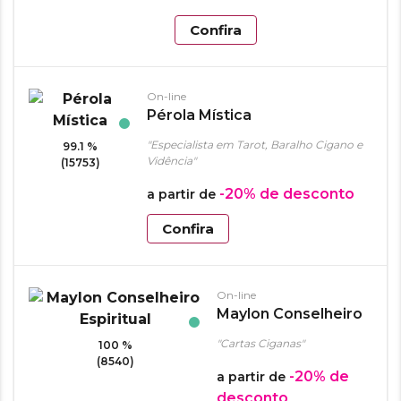
Confira
On-line
Pérola Mística
"Especialista em Tarot, Baralho Cigano e
99.1 %
Vidência"
(15753)
-20%
de desconto
a partir de
Confira
On-line
Maylon Conselheiro
Espiritual
"Cartas Ciganas"
100 %
(8540)
-20%
de
a partir de
desconto