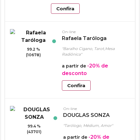
Confira
On-line
Rafaela Taróloga
"Baralho Cigano, Tarot,Mesa
99.2 %
Radiônica"
(10678)
-20%
de
a partir de
desconto
Confira
On-line
DOUGLAS SONZA
"Tarólogo, Médium, Amor"
99.4 %
(43701)
-20%
de
a partir de