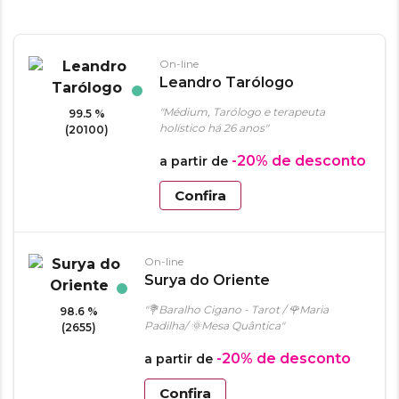
On-line
Leandro Tarólogo
"Médium, Tarólogo e terapeuta
99.5 %
holístico há 26 anos"
(20100)
-20%
de desconto
a partir de
Confira
On-line
Surya do Oriente
"💐Baralho Cigano - Tarot / 🌹Maria
98.6 %
Padilha/ 🌞Mesa Quântica"
(2655)
-20%
de desconto
a partir de
Confira