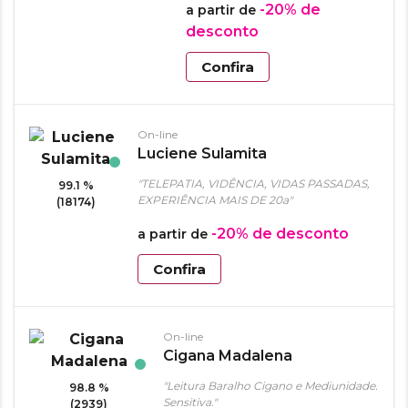
-20%
de
a partir de
desconto
Confira
On-line
Luciene Sulamita
"TELEPATIA, VIDÊNCIA, VIDAS PASSADAS,
99.1 %
EXPERIÊNCIA MAIS DE 20a"
(18174)
-20%
de desconto
a partir de
Confira
On-line
Cigana Madalena
"Leitura Baralho Cigano e Mediunidade.
98.8 %
Sensitiva."
(2939)