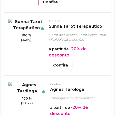
Confira
On-line
Sunna Tarot Terapêutico
"Tarot de Marselha, Tarot Waite, Tarot
100 %
Mitológico,Baralho Cig"
(3469)
-20%
de
a partir de
desconto
Confira
On-line
Agnes Taróloga
"Taróloga com Clarividência"
100 %
(15027)
-20%
de
a partir de
desconto