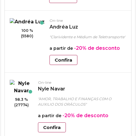
On-line
Andréa Luz
100 %
(5580)
"Clarividente e Médium de Teletransporte"
-20%
de desconto
a partir de
Confira
On-line
Nyle Navar
"AMOR, TRABALHO E FINANÇAS C0M O
98.3 %
AUXILIO DOS ORÁCULOS"
(27774)
-20%
de desconto
a partir de
Confira