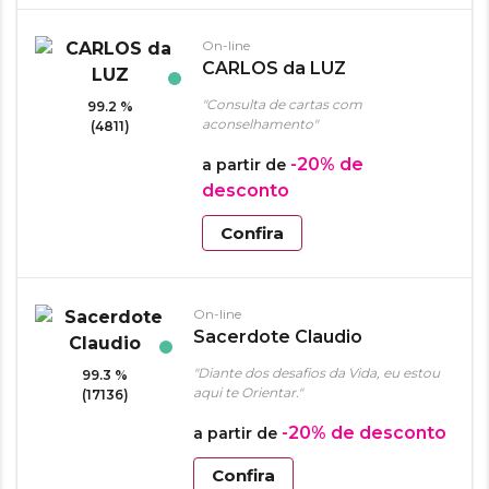
On-line
CARLOS da LUZ
"Consulta de cartas com
99.2 %
aconselhamento"
(4811)
-20%
de
a partir de
desconto
Confira
On-line
Sacerdote Claudio
"Diante dos desafios da Vida, eu estou
99.3 %
aqui te Orientar."
(17136)
-20%
de desconto
a partir de
Confira