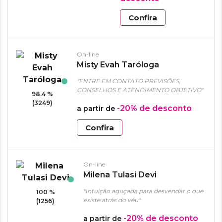
Confira
On-line
Misty Evah Taróloga
"ENTRE EM CONTATO PREVISÕES,
CONSELHOS E ATENDIMENTO OBJETIVO"
98.4 %
(3249)
-20%
de desconto
a partir de
Confira
On-line
Milena Tulasi Devi
"Intuição aguçada para desvendar o que
100 %
existe atrás do véu"
(1256)
-20%
de desconto
a partir de