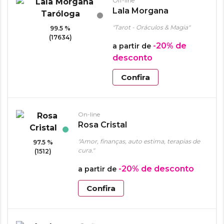
Off-line
Lala Morgana
Taróloga
"Tarot - Oráculos & Magia"
99.5 %
(17634)
-20%
de
a partir de
desconto
Confira
On-line
Rosa Cristal
"Amor, finanças, auto estima, terapias de
97.5 %
cura."
(1512)
-20%
de desconto
a partir de
Confira