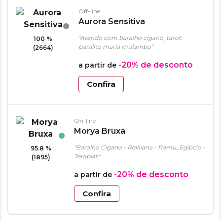
Off-line
Aurora Sensitiva
"Atendo com baralho cigano, tarot,
100 %
baralho maria mulambo"
(2664)
-20%
de desconto
a partir de
Confira
On-line
Morya Bruxa
"Baralho Cigano - Reikiana - Ramu_Egípcio -
95.8 %
Terapias"
(1895)
-20%
de desconto
a partir de
Confira