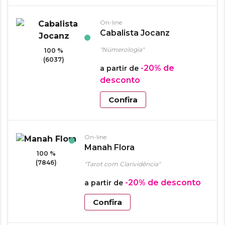
On-line
Cabalista Jocanz
"Númerologia"
100 %
(6037)
-20%
de
a partir de
desconto
Confira
On-line
Manah Flora
100 %
(7846)
"Tarot com Clarividência"
-20%
de desconto
a partir de
Confira