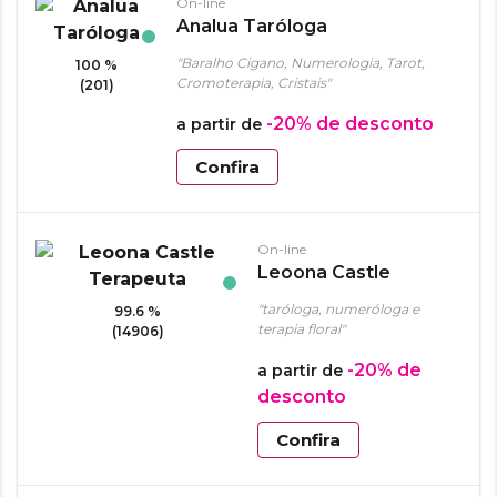
On-line
Analua Taróloga
"Baralho Cigano, Numerologia, Tarot,
100 %
Cromoterapia, Cristais"
(201)
-20%
de desconto
a partir de
Confira
On-line
Leoona Castle
Terapeuta
"taróloga, numeróloga e
99.6 %
terapia floral"
(14906)
-20%
de
a partir de
desconto
Confira