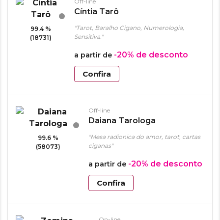
Off-line
Cíntia Tarô
"Tarot, Baralho Cigano, Numerologia,
99.4 %
Sensitiva."
(18731)
-20%
de desconto
a partir de
Confira
Off-line
Daiana Tarologa
"Mesa radionica do amor, tarot, cartas
99.6 %
ciganas"
(58073)
-20%
de desconto
a partir de
Confira
On-line