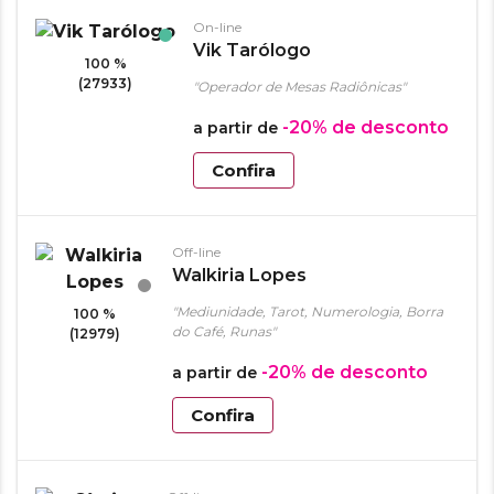
On-line
Vik Tarólogo
100 %
(27933)
"Operador de Mesas Radiônicas"
-20%
de desconto
a partir de
Confira
Off-line
Walkiria Lopes
"Mediunidade, Tarot, Numerologia, Borra
100 %
do Café, Runas"
(12979)
-20%
de desconto
a partir de
Confira