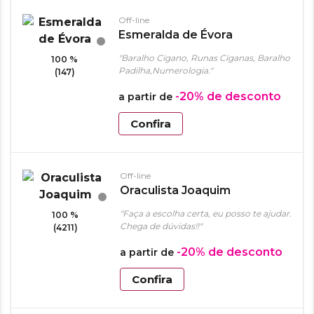
Off-line
Esmeralda de Évora
"Baralho Cigano, Runas Ciganas, Baralho
100 %
Padilha,Numerologia."
(147)
-20%
de desconto
a partir de
Confira
Off-line
Oraculista Joaquim
"Faça a escolha certa, eu posso te ajudar.
100 %
Chega de dúvidas!!"
(4211)
-20%
de desconto
a partir de
Confira