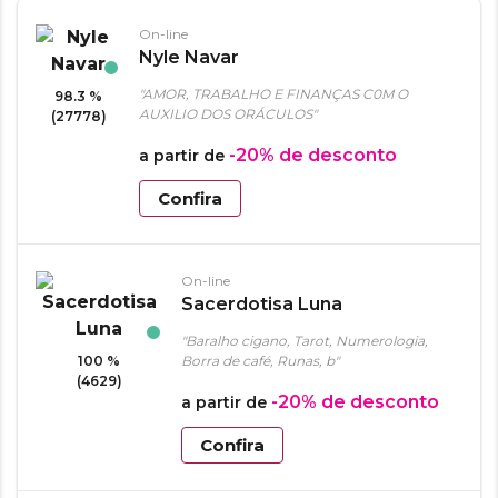
On-line
Nyle Navar
"AMOR, TRABALHO E FINANÇAS C0M O
98.3 %
AUXILIO DOS ORÁCULOS"
(27778)
-20%
de desconto
a partir de
Confira
On-line
Sacerdotisa Luna
"Baralho cigano, Tarot, Numerologia,
100 %
Borra de café, Runas, b"
(4629)
-20%
de desconto
a partir de
Confira