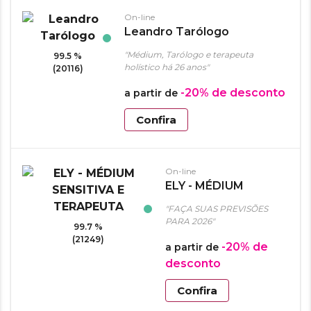
On-line
Leandro Tarólogo
"Médium, Tarólogo e terapeuta
99.5 %
holístico há 26 anos"
(20116)
-20%
de desconto
a partir de
Confira
On-line
ELY - MÉDIUM
SENSITIVA E
"FAÇA SUAS PREVISÕES
TERAPEUTA
PARA 2026"
99.7 %
(21249)
-20%
de
a partir de
desconto
Confira