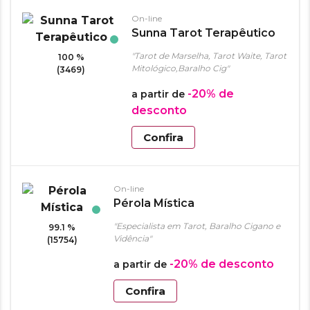
On-line
Sunna Tarot Terapêutico
"Tarot de Marselha, Tarot Waite, Tarot
100 %
Mitológico,Baralho Cig"
(3469)
-20%
de
a partir de
desconto
Confira
On-line
Pérola Mística
"Especialista em Tarot, Baralho Cigano e
99.1 %
Vidência"
(15754)
-20%
de desconto
a partir de
Confira