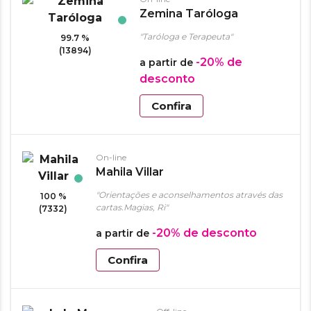
Zemina Taróloga
"Taróloga e Terapeuta"
99.7 %
(13894)
-20%
de
a partir de
desconto
Confira
On-line
Mahila Villar
"Orientações e aconselhamentos através das
100 %
cartas.Magias, Ri"
(7332)
-20%
de desconto
a partir de
Confira