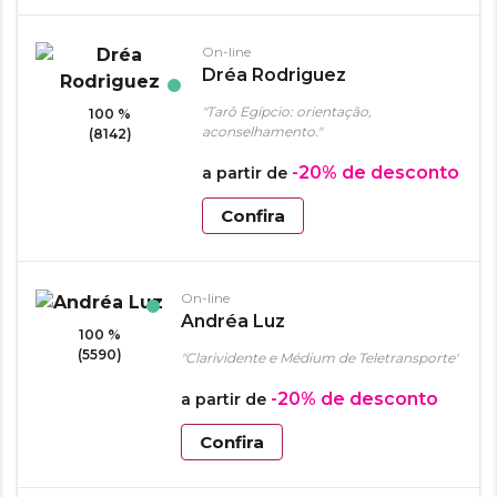
On-line
Dréa Rodriguez
"Tarô Egípcio: orientação,
100 %
aconselhamento."
(8142)
-20%
de desconto
a partir de
Confira
On-line
Andréa Luz
100 %
(5590)
"Clarividente e Médium de Teletransporte"
-20%
de desconto
a partir de
Confira