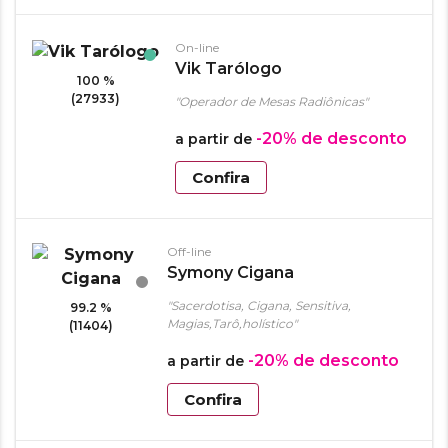
On-line
Vik Tarólogo
100 %
(27933)
"Operador de Mesas Radiônicas"
-20%
de desconto
a partir de
Confira
Off-line
Symony Cigana
"Sacerdotisa, Cigana, Sensitiva,
99.2 %
Magias,Tarô,holístico"
(11404)
-20%
de desconto
a partir de
Confira