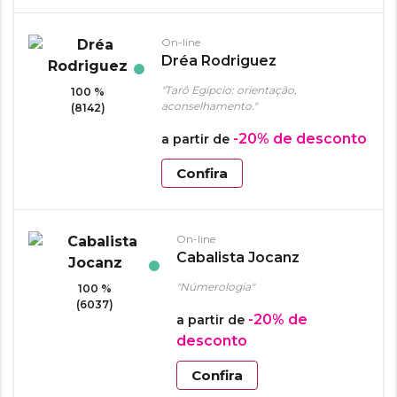
On-line
Dréa Rodriguez
"Tarô Egípcio: orientação,
100 %
aconselhamento."
(8142)
-20%
de desconto
a partir de
Confira
On-line
Cabalista Jocanz
"Númerologia"
100 %
(6037)
-20%
de
a partir de
desconto
Confira