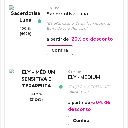
On-line
Sacerdotisa Luna
"Baralho cigano, Tarot, Numerologia,
100 %
Borra de café, Runas, b"
(4629)
-20%
de desconto
a partir de
Confira
On-line
ELY - MÉDIUM
SENSITIVA E
"FAÇA SUAS PREVISÕES
TERAPEUTA
PARA 2026"
99.7 %
(21249)
-20%
de
a partir de
desconto
Confira