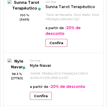
On-line
Sunna Tarot Terapêutico
"Tarot de Marselha, Tarot Waite, Tarot
100 %
Mitológico,Baralho Cig"
(3469)
-20%
de
a partir de
desconto
Confira
On-line
Nyle Navar
"AMOR, TRABALHO E FINANÇAS C0M O
98.3 %
AUXILIO DOS ORÁCULOS"
(27783)
-20%
de desconto
a partir de
Confira