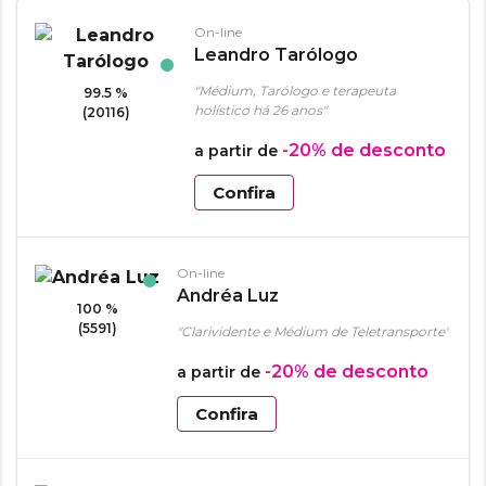
On-line
Leandro Tarólogo
"Médium, Tarólogo e terapeuta
99.5 %
holístico há 26 anos"
(20116)
-20%
de desconto
a partir de
Confira
On-line
Andréa Luz
100 %
(5591)
"Clarividente e Médium de Teletransporte"
-20%
de desconto
a partir de
Confira