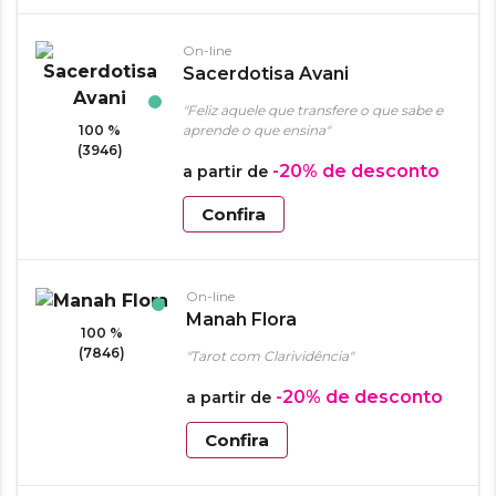
On-line
Sacerdotisa Avani
"Feliz aquele que transfere o que sabe e
100 %
aprende o que ensina"
(3946)
-20%
de desconto
a partir de
Confira
On-line
Manah Flora
100 %
(7846)
"Tarot com Clarividência"
-20%
de desconto
a partir de
Confira