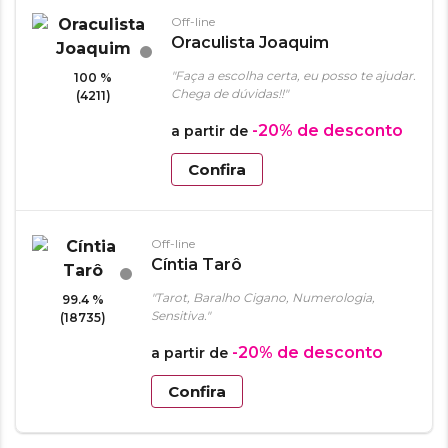
Off-line
Oraculista Joaquim
"Faça a escolha certa, eu posso te ajudar.
100 %
Chega de dúvidas!!"
(4211)
-20%
de desconto
a partir de
Confira
Off-line
Cíntia Tarô
"Tarot, Baralho Cigano, Numerologia,
99.4 %
Sensitiva."
(18735)
-20%
de desconto
a partir de
Confira