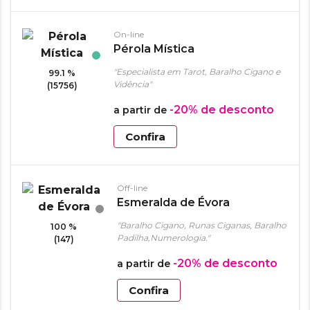
On-line
Pérola Mística
"Especialista em Tarot, Baralho Cigano e
99.1 %
Vidência"
(15756)
-20%
de desconto
a partir de
Confira
Off-line
Esmeralda de Évora
"Baralho Cigano, Runas Ciganas, Baralho
100 %
Padilha,Numerologia."
(147)
-20%
de desconto
a partir de
Confira