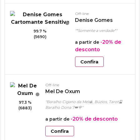
Off-line
Denise Gomes
Cartomante
"*Somente a verdade*"
99.7 %
Sensitiva
(5690)
-20%
de
a partir de
desconto
Confira
Off-line
Mel De Oxum
"Baralho Cigano da Mel🍯, Búzios, Tarot🎴
97.3 %
Baralho Dona 7👑🌹"
(6883)
-20%
de desconto
a partir de
Confira