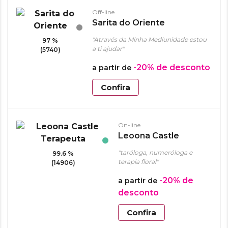
Off-line
Sarita do Oriente
"Através da Minha Mediunidade estou
97 %
a ti ajudar"
(5740)
-20%
de desconto
a partir de
Confira
On-line
Leoona Castle
Terapeuta
"taróloga, numeróloga e
99.6 %
terapia floral"
(14906)
-20%
de
a partir de
desconto
Confira