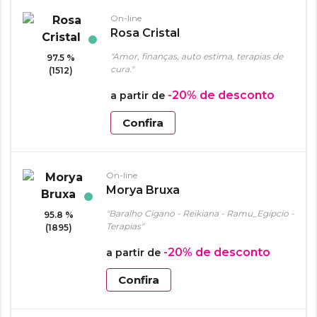
On-line
Rosa Cristal
"Amor, finanças, auto estima, terapias de
97.5 %
cura."
(1512)
-20%
de desconto
a partir de
Confira
On-line
Morya Bruxa
"Baralho Cigano - Reikiana - Ramu_Egípcio -
95.8 %
Terapias"
(1895)
-20%
de desconto
a partir de
Confira