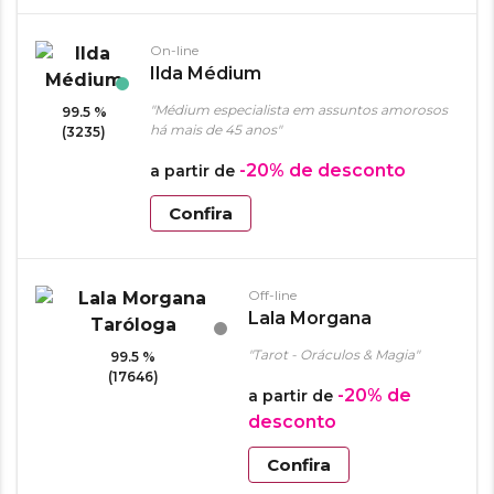
On-line
Ilda Médium
"Médium especialista em assuntos amorosos
99.5 %
há mais de 45 anos"
(3235)
-20%
de desconto
a partir de
Confira
Off-line
Lala Morgana
Taróloga
"Tarot - Oráculos & Magia"
99.5 %
(17646)
-20%
de
a partir de
desconto
Confira