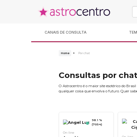
CANAIS DE CONSULTA
TE
Home
Por chat
Consultas por cha
O Astrocentro é o maior site esotérico do Bras
qualquer coisa que envolva o futuro. Quer sab
98.1 %
(7054)
On-line
On-line