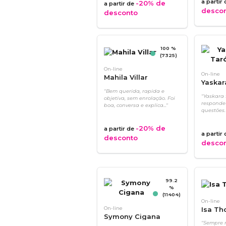
a partir
-20%
de
a partir de
desco
desconto
100 %
(7325)
On-line
On-line
Mahila Villar
Yaskar
"Bem querida, rapida e
"Yaskara 
objetiva, sem enrolação. Foi
responde
boa, conversa e explica..."
questões.
-20%
de
a partir de
a partir
desconto
desco
99.2
%
(11404)
On-line
On-line
Isa T
Symony Cigana
"Sempre 