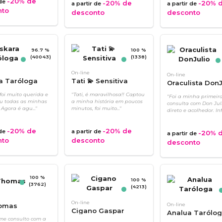
-20%
de
 de
-20%
de
-20%
d
a partir de
a partir de
nto
desconto
desconto
96.7 %
100 %
(40043)
(1338)
On-line
On-line
a Taróloga
Tati 💫 Sensitiva
Oraculista DonJ
foi muito querida e
"Tati, é maravilhosa!! Captou
"Foi a minha primeir
u todas as minhas
a minha história em poucos
consulta com Don Juli
 Agora é agu..."
minutos, foi muito..."
direto e acolhedor. Infel
-20%
de
-20%
de
 de
a partir de
-20%
d
a partir de
nto
desconto
desconto
100 %
100 %
(3762)
(4213)
On-line
homas
On-line
Cigano Gaspar
Analua Tarólo
me consulto com a