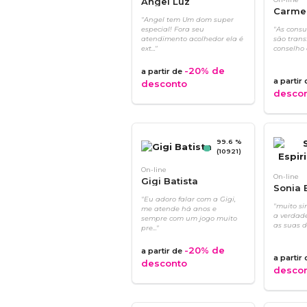
Angel Luz
Carme
"Angel tem Um dom super
especial! Fora seu
"As cons
atendimento acolhedor ela é
são tran
ext..."
conselho 
-20%
de
a partir de
a partir
desconto
desco
99.6 %
(10921)
On-line
On-line
Gigi Batista
Sonia E
"Eu adoro falar com a Gigi,
"muito sin
me atende há anos e
a verdade
sempre com um jogo muito
as suas du
pre..."
-20%
de
a partir de
a partir
desconto
desco