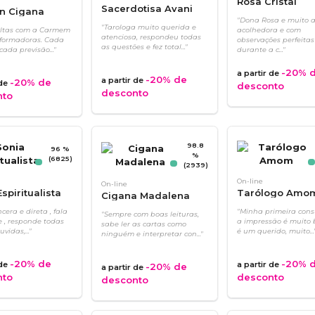
Rosa Cristal
Sacerdotisa Avani
n Cigana
"Dona Rosa e muito 
"Tarologa muito querida e
ultas com a Carmem
acolhedora e com
atenciosa, respondeu todas
sformadoras. Cada
observações perfeitas
as questões e fez total..."
cada previsão..."
durante a c..."
-20%
d
a partir de
-20%
de
a partir de
-20%
de
 de
desconto
desconto
nto
98.8
96 %
%
(6825)
(2939)
On-line
On-line
spiritualista
Tarólogo Amo
Cigana Madalena
cera e direta , fala
"Minha primeira cons
"Sempre com boas leituras,
 , responde todas
a impressão é muito 
sabe ler as cartas como
vidas,..."
é um querido, muito...
ninguém e interpretar con..."
-20%
de
-20%
d
 de
a partir de
-20%
de
a partir de
nto
desconto
desconto