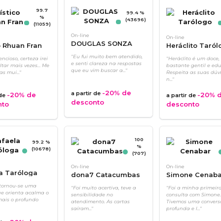
99.7
99.4 %
%
(43696)
(11059)
On-line
On-line
DOUGLAS SONZA
o Rhuan Fran
Heráclito Taról
"Eu fui muito bem atendido,
ncioso, certeza irei
"Heráclito é um doce,
e senti clareza na respostas
ltar mais vezes… Me
bastante gentil e ed
que eu vim buscar a..."
as mui..."
Respeita as suas dúv
n..."
-20%
de
a partir de
-20%
de
-20%
d
 de
a partir de
desconto
nto
desconto
100
99.2 %
%
(10678)
(707)
On-line
On-line
a Taróloga
dona7 Catacumbas
Simone Cenaba
 tornou-se uma
"Foi muito acertiva, teve a
"Foi a minha primeir
e orienta acalma o
sensibilidade no
consulta com Simone.
mais o profundo
atendimento. As cartas
Tivemos uma convers
saíram..."
profunda e l..."