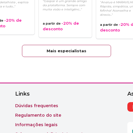
"Gaspar é um grande amigo
 detalhista , explica
"Analua é MARAVILHO
da plataforma. Sempre com
 e tudo..."
Rápida, simpática, 
muita visão e inteligênc..."
fofinha! Aconselha e
direcio..."
-20%
de
 de
-20%
de
a partir de
-20%
d
a partir de
nto
desconto
desconto
Mais especialistas