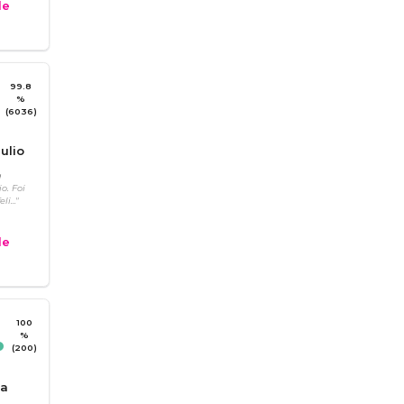
e
99.8
%
(6036)
ulio
a
o. Foi
i..."
e
100
%
(200)
ga