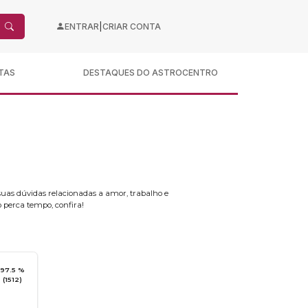
|
ENTRAR
CRIAR CONTA
TAS
DESTAQUES DO ASTROCENTRO
 suas dúvidas relacionadas a amor, trabalho e
o perca tempo, confira!
97.5 %
(1512)