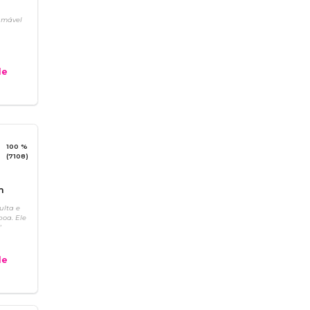
amável
e
100 %
(7108)
m
ulta e
boa. Ele
"
e