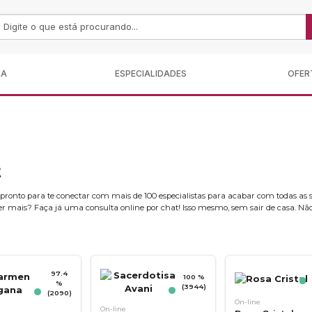
MA
ESPECIALIDADES
OFER
t
il pronto para te conectar com mais de 100 especialistas para acabar com todas as
er mais? Faça já uma consulta online por chat! Isso mesmo, sem sair de casa. Nã
97.4
100 %
%
(3944)
(2090)
On-line
On-line