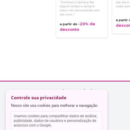
"Conheco a Symony faz
Isa, ela é
algum tempo e sempre
cada carta
estou me consultando com
ela muit..."
a partir
-20%
de
a partir de
desco
desconto
Controle sua privacidade
Nosso site usa cookies para melhorar a navegação.
Usamos cookies para compartilhar dados de análise,
publicidade, dados de usuários e personalização de
anúncios com o Google.