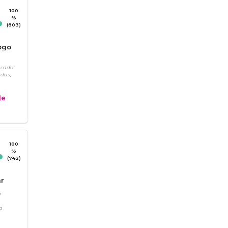
100
%
(803)
ogo
ucado!
idas,
e
100
%
(742)
r
a
a