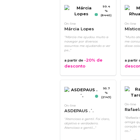
99.4
%
(8440)
On-line
On-line
Márcia Lopes
Místic
"Márcia me ajudou muito a
"Muito ate
navegar por diversos
me consu
assuntos me ajudando a ver
disse cois
pe..."
-20%
de
a partir de
a partir
desconto
desco
95.7
%
(2143)
On-line
On-line
Rafael
ASDEPAUS .´.
"Rafaela
"Atencioso e gentil. Foi claro,
amiga qu
objetivo e verdadeiro.
coração 
Atencioso e gentil...."
co..."