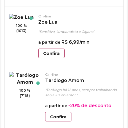
On-line
Zoe Lua
100 %
(1013)
"Sensitiva, Umbandista e Cigana"
R$
6
,
99
/min
a partir de
Confira
On-line
Tarólogo Amom
"Tarólogo há 12 anos, sempre trabalhando
100 %
sob a luz do amor."
(7118)
-20%
de desconto
a partir de
Confira