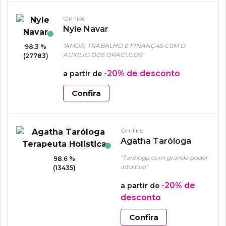
On-line
Nyle Navar
"AMOR, TRABALHO E FINANÇAS C0M O
98.3 %
AUXILIO DOS ORÁCULOS"
(27783)
-20%
de desconto
a partir de
Confira
On-line
Agatha Taróloga
Terapeuta Holistica
"Taróloga com grande poder
98.6 %
intuitivo"
(13435)
-20%
de
a partir de
desconto
Confira