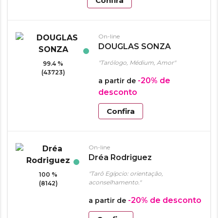
Confira
On-line
DOUGLAS SONZA
"Tarólogo, Médium, Amor"
99.4 %
(43723)
-20%
de
a partir de
desconto
Confira
On-line
Dréa Rodriguez
"Tarô Egípcio: orientação,
100 %
aconselhamento."
(8142)
-20%
de desconto
a partir de