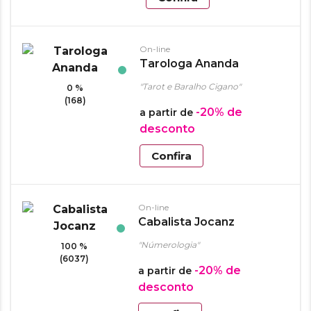
On-line
Tarologa Ananda
"Tarot e Baralho Cigano"
0 %
(168)
-20%
de
a partir de
desconto
Confira
On-line
Cabalista Jocanz
"Númerologia"
100 %
(6037)
-20%
de
a partir de
desconto