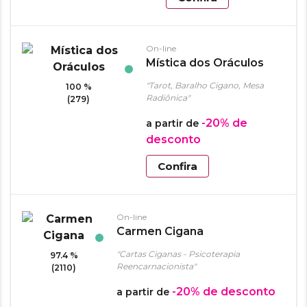
On-line
Mística dos Oráculos
"Tarot, Baralho Cigano, Mesa
100 %
Radiônica"
(279)
-20%
de
a partir de
desconto
Confira
On-line
Carmen Cigana
"Cartas Ciganas - Psicoterapia
97.4 %
Reencarnacionista"
(2110)
-20%
de desconto
a partir de