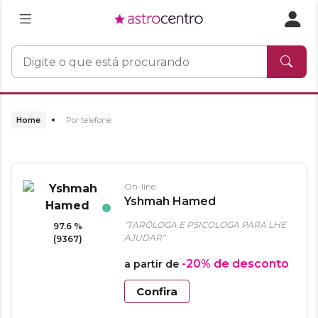
Home
Por telefone
On-line
Yshmah Hamed
"TARÓLOGA E PSICOLOGA PARA LHE
97.6 %
AJUDAR"
(9367)
-20%
de desconto
a partir de
Confira