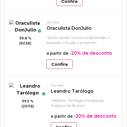
Confira
On-line
Oraculista DonJulio
"Quero ajudar você a compreender o
99.8 %
passado e mudar o presente"
(6038)
-20%
de desconto
a partir de
Confira
On-line
Leandro Tarólogo
"Médium, Tarólogo e terapeuta
99.5 %
holístico há 26 anos"
(20116)
-20%
de desconto
a partir de