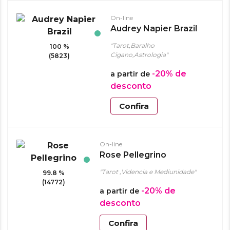
On-line
Audrey Napier Brazil
"Tarot,Baralho
100 %
Cigano,Astrologia"
(5823)
-20%
de
a partir de
desconto
Confira
On-line
Rose Pellegrino
"Tarot ,Videncia e Mediunidade"
99.8 %
(14772)
-20%
de
a partir de
desconto
Confira