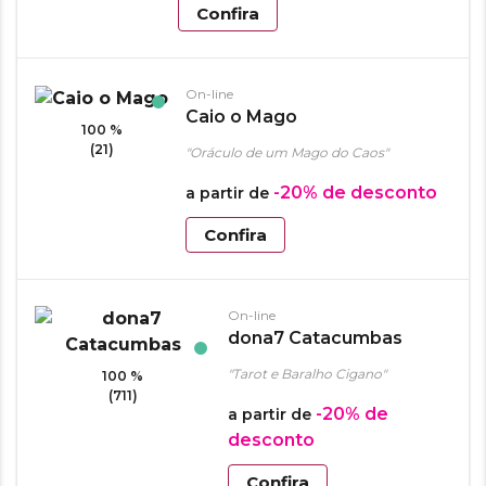
Confira
On-line
Caio o Mago
100 %
(21)
"Oráculo de um Mago do Caos"
-20%
de desconto
a partir de
Confira
On-line
dona7 Catacumbas
"Tarot e Baralho Cigano"
100 %
(711)
-20%
de
a partir de
desconto
Confira