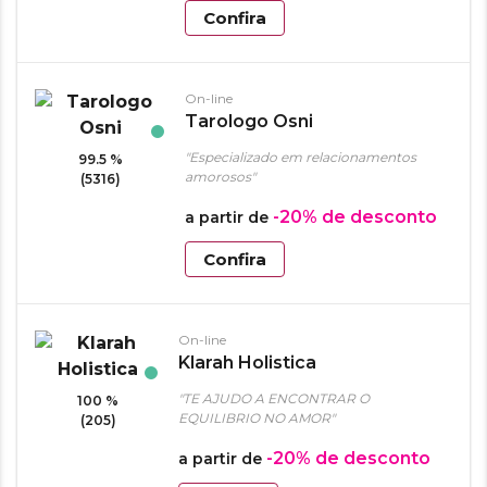
Confira
On-line
Tarologo Osni
"Especializado em relacionamentos
99.5 %
amorosos"
(5316)
-20%
de desconto
a partir de
Confira
On-line
Klarah Holistica
"TE AJUDO A ENCONTRAR O
100 %
EQUILIBRIO NO AMOR"
(205)
-20%
de desconto
a partir de