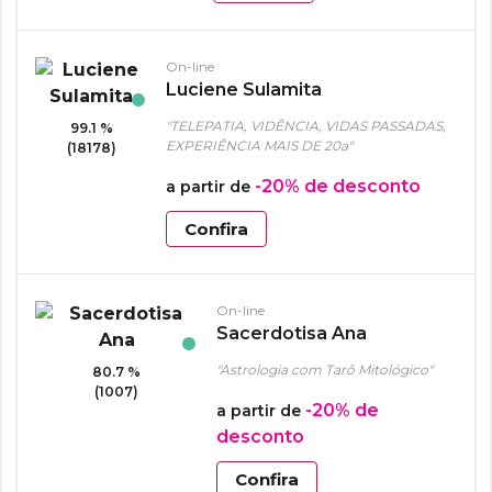
On-line
Luciene Sulamita
"TELEPATIA, VIDÊNCIA, VIDAS PASSADAS,
99.1 %
EXPERIÊNCIA MAIS DE 20a"
(18178)
-20%
de desconto
a partir de
Confira
On-line
Sacerdotisa Ana
"Astrologia com Tarô Mitológico"
80.7 %
(1007)
-20%
de
a partir de
desconto
Confira