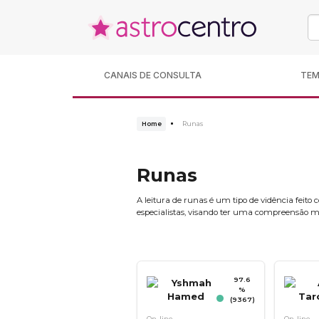
CANAIS DE CONSULTA
TE
Home
Runas
Runas
A leitura de runas é um tipo de vidência feito
especialistas, visando ter uma compreensão me
97.6
%
(9367)
On-line
On-line