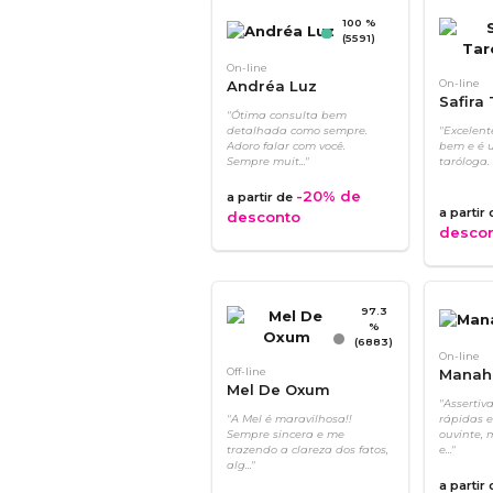
100 %
(5591)
On-line
Andréa Luz
On-line
Safira
"Ótima consulta bem
detalhada como sempre.
"Excelent
Adoro falar com você.
bem e é 
Sempre muit..."
taróloga.
-20%
de
a partir de
a partir
desconto
desco
97.3
%
(6883)
On-line
Off-line
Manah 
Mel De Oxum
"Assertiv
"A Mel é maravilhosa!!
rápidas e
Sempre sincera e me
ouvinte, 
trazendo a clareza dos fatos,
e..."
alg..."
a partir