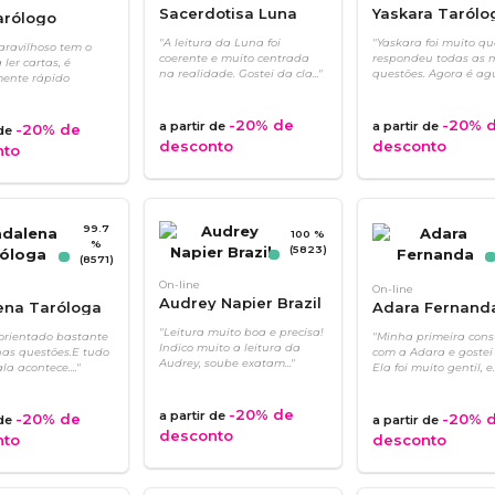
Sacerdotisa Luna
Yaskara Tarólo
arólogo
"A leitura da Luna foi
"Yaskara foi muito qu
aravilhoso tem o
coerente e muito centrada
respondeu todas as 
ler cartas, é
na realidade. Gostei da cla..."
questões. Agora é agu.
ente rápido
-20%
de
-20%
d
a partir de
a partir de
-20%
de
 de
desconto
desconto
nto
99.7
100 %
%
(5823)
(8571)
On-line
On-line
Audrey Napier Brazil
ena Taróloga
Adara Fernand
"Leitura muito boa e precisa!
orientado bastante
"Minha primeira cons
Indico muito a leitura da
as questões.E tudo
com a Adara e gostei
Audrey, soube exatam..."
la acontece...."
Ela foi muito gentil, e..
-20%
de
a partir de
-20%
de
-20%
d
 de
a partir de
desconto
nto
desconto