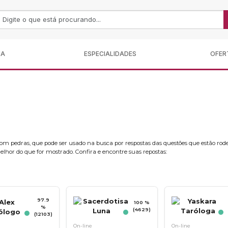
MA
ESPECIALIDADES
OFER
 com pedras, que pode ser usado na busca por respostas das questões que estão rode
lhor do que for mostrado. Confira e encontre suas repostas:
97.9
100 %
%
(4629)
(12103)
On-line
On-line