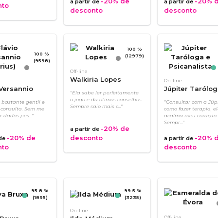
-20%
de
-20%
d
a partir de
a partir de
nto
desconto
desconto
100 %
100 %
(12979)
(9598)
Off-line
Walkiria Lopes
On-line
 Versannio
Júpiter Tarólog
"Ela sabe ler perfeitamente
Psicanalista
o jogo e da ótimos conselhos.
i bastante gentil e
"Consultar com a Júpi
Sempre saio mais c..."
 consulta. Sem me
como fazer terapia, e
 dados pes..."
acalma meu coração.
Sempr..."
-20%
de
a partir de
-20%
de
desconto
-20%
d
 de
a partir de
nto
desconto
95.8 %
99.5 %
(1895)
(3235)
On-line
Off-line