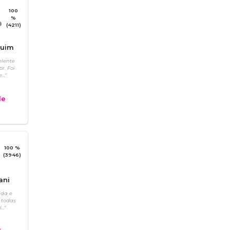
100
%
(4211)
quim
elente
r. Foi
.."
e
100 %
(3946)
ani
ida e
 todas
.."