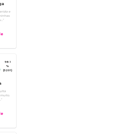
ga
erida e
minhas
.."
e
98.1
%
(5201)
a
ulta
 muito.
."
e