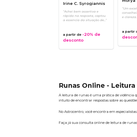
Morya 
Irine C. Syrogiannis
"Um excel
"Achei bem assertiva e
conselhei
rápida na resposta, captou
e clareza.
a essencia da situação de..."
a partir
-20%
de
a partir de
desco
desconto
Runas Online - Leitura
A leitura de runas é uma prática de vidência q
intuito de encontrar respostas sobre as questõe
No Astrocentro, você encontra em especialista
Faça já sua consulta online de leitura de runas