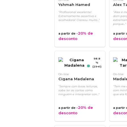
Yshmah Hamed
Alex T
"Profissional excelente!
"Alex é m
Extremamente assertiva e
dom para 
acolhedora! Clareou muito..."
extremam
porque..."
-20%
de
a partir de
a partir
desconto
desco
98.8
%
(2941)
On-line
On-line
Cigana Madalena
Madal
"Sempre com boas leituras,
"Tem me 
sabe ler as cartas como
com minh
ninguém e interpretar con..."
que ela fa
-20%
de
a partir de
a partir
desconto
desco