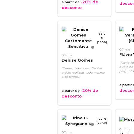
-20%
de
a partir de
desco
desconto
99.7
%
(5690)
Off-line
Flávio
Off-line
Denise Gomes
(Sírius)
"Flavio fo
Cartomante
direto na
"Gente, tudo que a Denise
Sensitiva
perguntar
prévio realizou, tudo mesmo.
E só tenho..."
a partir
-20%
de
desco
a partir de
desconto
100 %
(2949)
On-line
Off-line