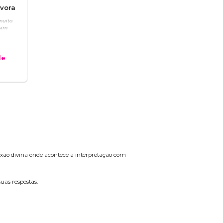
vora
muito
sim
e
nexão divina onde acontece a interpretação com
uas respostas.