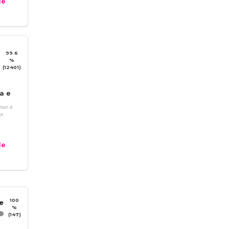
e
99.6
%
(12401)
a e
ter é
la
e
100
%
(147)