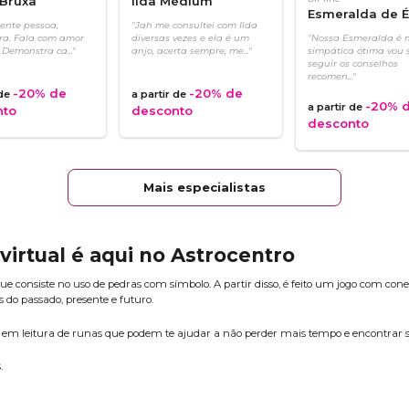
Bruxa
Ilda Médium
Esmeralda de É
ente pessoa,
"Jah me consultei com Ilda
ra. Fala com amor
diversas vezes e ela é um
"Nossa Esmeralda é 
 Demonstra ca..."
anjo, acerta sempre, me..."
simpática ótima vou 
seguir os conselhos
recomen..."
-20%
de
-20%
de
 de
a partir de
-20%
d
a partir de
nto
desconto
desconto
Mais especialistas
 virtual é aqui no Astrocentro
ue consiste no uso de pedras com símbolo. A partir disso, é feito um jogo com co
s do passado, presente e futuro.
s em leitura de runas que podem te ajudar a não perder mais tempo e encontrar s
.