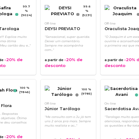
99.7
99.6
%
%
(9024)
(5231)
Off-line
Off-line
 Tarologa
DEYSI PREVIATO
Oraculista Joa
e!!! Explica muito
"Sensacional, super querida.
"O Joaquim é um exc
uma ótima
Deixei um comentário.
ouvinte e aconselhado
 Meu cartão deu e..."
Sempre me acompánha
a primeira vez que me.
com..."
-20%
de
-20%
de
-20%
d
 de
a partir de
a partir de
nto
desconto
desconto
100 %
100 %
(7846)
(9785)
Off-line
On-line
Flora
Júnior Tarólogo
Sacerdotisa Av
a. Respostas
"Me consulto com o Ju já tem
"Tarologa muito quer
 objetivas. Ótima
uns 2 anos pra mais. Sempre
atenciosa, respondeu
me deu conselhos
muito realista e ac..."
as questões e fez total.
-20%
de
 de