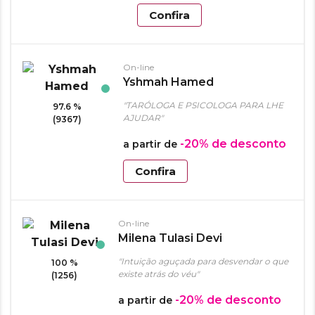
Confira
On-line
Yshmah Hamed
"TARÓLOGA E PSICOLOGA PARA LHE
97.6 %
AJUDAR"
(9367)
-20%
de desconto
a partir de
Confira
On-line
Milena Tulasi Devi
"Intuição aguçada para desvendar o que
100 %
existe atrás do véu"
(1256)
-20%
de desconto
a partir de