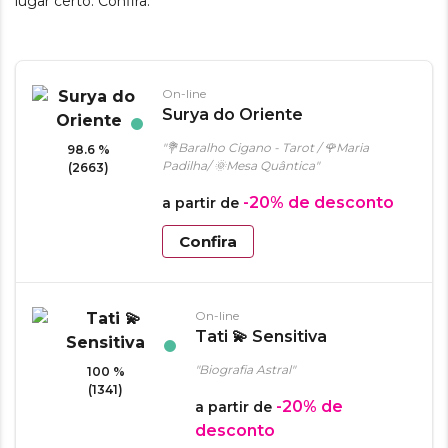
lugar certo. Confira:
On-line
Surya do Oriente
"💐Baralho Cigano - Tarot / 🌹Maria
98.6 %
Padilha/ 🌞Mesa Quântica"
(2663)
-20%
de desconto
a partir de
Confira
On-line
Tati 💫 Sensitiva
"Biografia Astral"
100 %
(1341)
-20%
de
a partir de
desconto