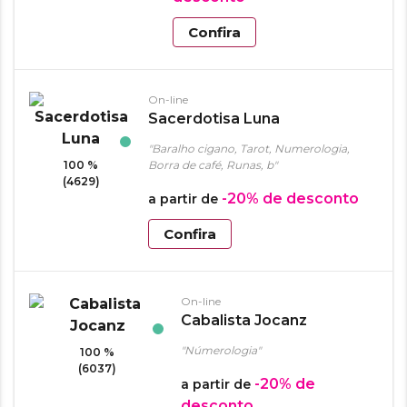
Confira
On-line
Sacerdotisa Luna
"Baralho cigano, Tarot, Numerologia,
100 %
Borra de café, Runas, b"
(4629)
-20%
de desconto
a partir de
Confira
On-line
Cabalista Jocanz
"Númerologia"
100 %
(6037)
-20%
de
a partir de
desconto