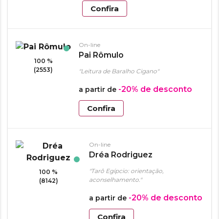
Confira
On-line
Pai Rômulo
100 %
(2553)
"Leitura de Baralho Cigano"
-20%
de desconto
a partir de
Confira
On-line
Dréa Rodriguez
"Tarô Egípcio: orientação,
100 %
aconselhamento."
(8142)
-20%
de desconto
a partir de
Confira