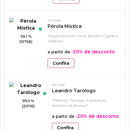
On-line
Pérola Mística
"Especialista em Tarot, Baralho Cigano e
99.1 %
Vidência"
(15758)
-20%
de desconto
a partir de
Confira
On-line
Leandro Tarólogo
"Médium, Tarólogo e terapeuta
99.5 %
holístico há 26 anos"
(20116)
-20%
de desconto
a partir de
Confira