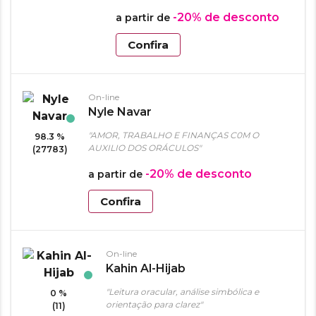
-20%
de desconto
a partir de
Confira
On-line
Nyle Navar
"AMOR, TRABALHO E FINANÇAS C0M O
98.3 %
AUXILIO DOS ORÁCULOS"
(27783)
-20%
de desconto
a partir de
Confira
On-line
Kahin Al-Hijab
"Leitura oracular, análise simbólica e
0 %
orientação para clarez"
(11)