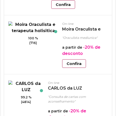
Confira
On-line
Moira Oraculista e
terapeuta holisitica
"Oraculista mediunica"
100 %
(716)
-20%
de
a partir de
desconto
Confira
On-line
CARLOS da LUZ
"Consulta de cartas com
99.2 %
aconselhamento"
(4814)
-20%
de
a partir de