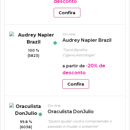
desconto
Confira
On-line
Audrey Napier Brazil
"Tarot,Baralho
100 %
Cigano,Astrologia"
(5823)
-20%
de
a partir de
desconto
Confira
On-line
Oraculista DonJulio
"Quero ajudar você a compreender o
99.8 %
passado e mudar o presente"
(6038)