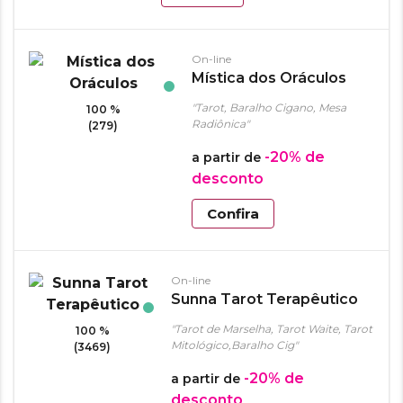
On-line
Mística dos Oráculos
"Tarot, Baralho Cigano, Mesa
100 %
Radiônica"
(279)
-20%
de
a partir de
desconto
Confira
On-line
Sunna Tarot Terapêutico
"Tarot de Marselha, Tarot Waite, Tarot
100 %
Mitológico,Baralho Cig"
(3469)
-20%
de
a partir de
desconto