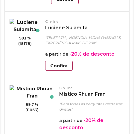
On-line
Luciene Sulamita
"TELEPATIA, VIDÊNCIA, VIDAS PASSADAS,
99.1 %
EXPERIÊNCIA MAIS DE 20a"
(18178)
-20%
de desconto
a partir de
Confira
On-line
Místico Rhuan Fran
"Para todas as perguntas respostas
99.7 %
diretas"
(11063)
-20%
de
a partir de
desconto