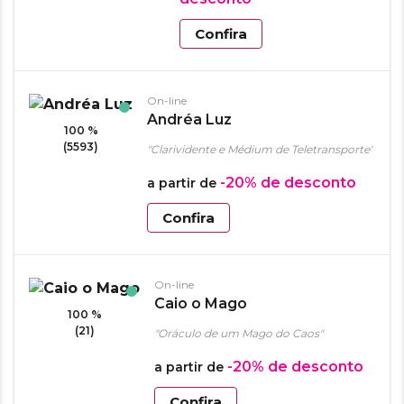
Confira
On-line
Andréa Luz
100 %
(5593)
"Clarividente e Médium de Teletransporte"
-20%
de desconto
a partir de
Confira
On-line
Caio o Mago
100 %
(21)
"Oráculo de um Mago do Caos"
-20%
de desconto
a partir de
Confira