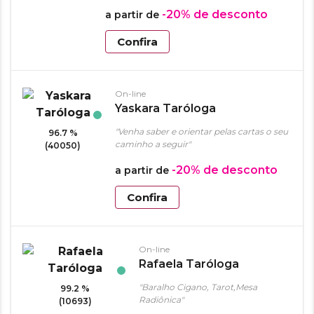
-20%
de desconto
a partir de
Confira
On-line
Yaskara Taróloga
"Venha saber e orientar pelas cartas o seu
96.7 %
caminho a seguir"
(40050)
-20%
de desconto
a partir de
Confira
On-line
Rafaela Taróloga
"Baralho Cigano, Tarot,Mesa
99.2 %
Radiônica"
(10693)