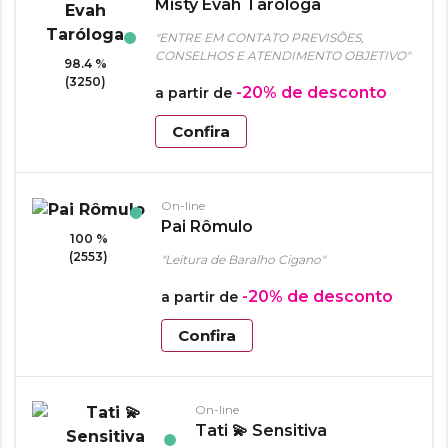
Misty Evah Taróloga
"ENTRE EM CONTATO PREVISÕES,
CONSELHOS E ATENDIMENTO OBJETIVO"
98.4 %
(3250)
-20%
de desconto
a partir de
Confira
On-line
Pai Rômulo
100 %
(2553)
"Leitura de Baralho Cigano"
-20%
de desconto
a partir de
Confira
On-line
Tati 💫 Sensitiva