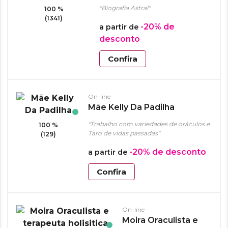
"Biografia Astral"
100 %
(1341)
-20%
de
a partir de
desconto
Confira
On-line
Mãe Kelly Da Padilha
"Trabalho com variedades de oráculos e
100 %
Taro de vidas passadas"
(129)
-20%
de desconto
a partir de
Confira
On-line
Moira Oraculista e