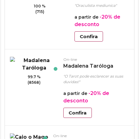
terapeuta holisitica
"Oraculista mediunica"
100 %
(715)
-20%
de
a partir de
desconto
Confira
On-line
Madalena Taróloga
"O Tarot pode esclarecer as suas
99.7 %
duvidas!"
(8568)
-20%
de
a partir de
desconto
Confira
On-line