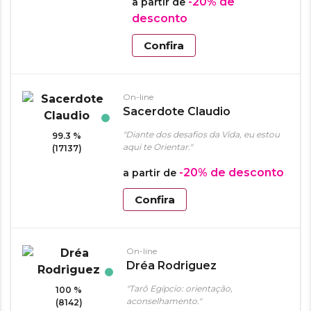
-20%
de
a partir de
desconto
Confira
On-line
Sacerdote Claudio
"Diante dos desafios da Vida, eu estou
99.3 %
aqui te Orientar."
(17137)
-20%
de desconto
a partir de
Confira
On-line
Dréa Rodriguez
"Tarô Egípcio: orientação,
100 %
aconselhamento."
(8142)