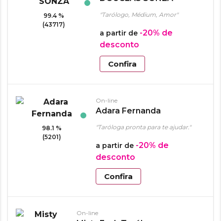
"Tarólogo, Médium, Amor"
99.4 %
(43717)
-20%
de
a partir de
desconto
Confira
On-line
Adara Fernanda
"Taróloga pronta para te ajudar."
98.1 %
(5201)
-20%
de
a partir de
desconto
Confira
On-line