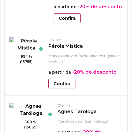
-20%
de desconto
a partir de
Confira
On-line
Pérola Mística
"Especialista em Tarot, Baralho Cigano e
99.1 %
Vidência"
(15755)
-20%
de desconto
a partir de
Confira
On-line
Agnes Taróloga
"Taróloga com Clarividência"
100 %
(15039)