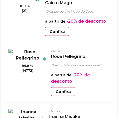
Caio o Mago
100 %
(21)
"Oráculo de um Mago do Caos"
-20%
de desconto
a partir de
Confira
On-line
Rose Pellegrino
"Tarot ,Videncia e Mediunidade"
99.8 %
(14772)
-20%
de
a partir de
desconto
Confira
On-line
Inanna Mistika