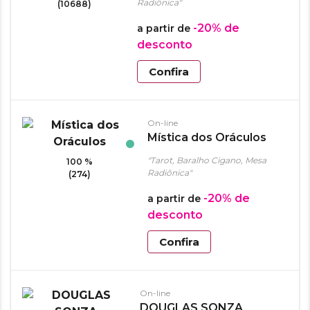
Radiônica"
(10688)
-20%
de
a partir de
desconto
Confira
On-line
Mística dos Oráculos
"Tarot, Baralho Cigano, Mesa
100 %
Radiônica"
(274)
-20%
de
a partir de
desconto
Confira
On-line
DOUGLAS SONZA