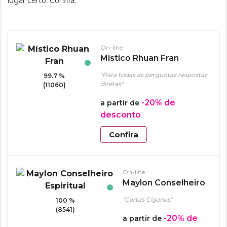
lugar certo. Confira:
On-line
Místico Rhuan Fran
"Para todas as perguntas respostas
99.7 %
diretas"
(11060)
-20%
de
a partir de
desconto
Confira
On-line
Maylon Conselheiro
Espiritual
"Cartas Ciganas"
100 %
(8541)
-20%
de
a partir de