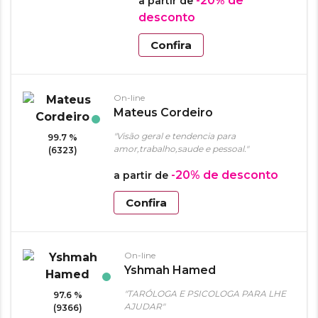
-20%
de
a partir de
desconto
Confira
On-line
Mateus Cordeiro
"Visão geral e tendencia para
99.7 %
amor,trabalho,saude e pessoal."
(6323)
-20%
de desconto
a partir de
Confira
On-line
Yshmah Hamed
"TARÓLOGA E PSICOLOGA PARA LHE
97.6 %
AJUDAR"
(9366)