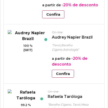
-20%
de desconto
a partir de
Confira
On-line
Audrey Napier Brazil
"Tarot,Baralho
100 %
Cigano,Astrologia"
(5817)
-20%
de
a partir de
desconto
Confira
On-line
Rafaela Taróloga
"Baralho Cigano, Tarot,Mesa
99.2 %