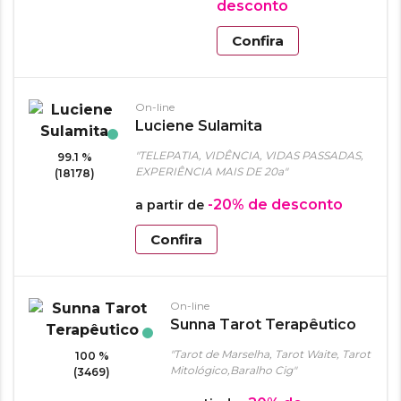
desconto
Confira
On-line
Luciene Sulamita
"TELEPATIA, VIDÊNCIA, VIDAS PASSADAS,
99.1 %
EXPERIÊNCIA MAIS DE 20a"
(18178)
-20%
de desconto
a partir de
Confira
On-line
Sunna Tarot Terapêutico
"Tarot de Marselha, Tarot Waite, Tarot
100 %
Mitológico,Baralho Cig"
(3469)