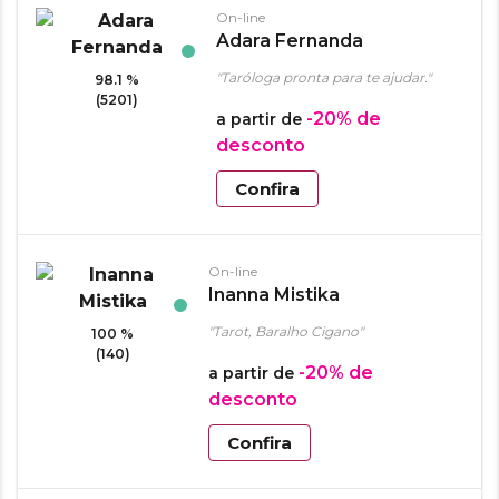
On-line
Adara Fernanda
"Taróloga pronta para te ajudar."
98.1 %
(5201)
-20%
de
a partir de
desconto
Confira
On-line
Inanna Mistika
"Tarot, Baralho Cigano"
100 %
(140)
-20%
de
a partir de
desconto
Confira