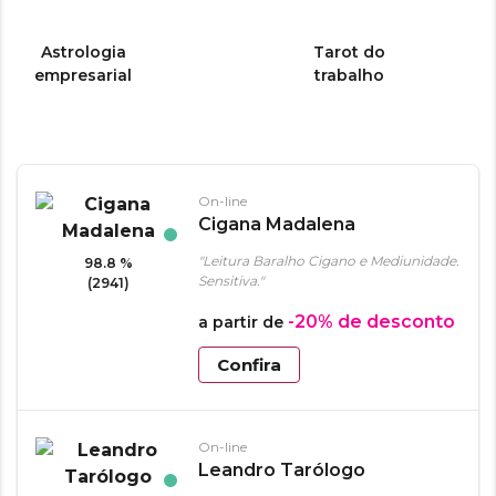
Astrologia
Tarot do
empresarial
trabalho
On-line
Cigana Madalena
"Leitura Baralho Cigano e Mediunidade.
98.8 %
Sensitiva."
(2941)
-20%
de desconto
a partir de
Confira
On-line
Leandro Tarólogo