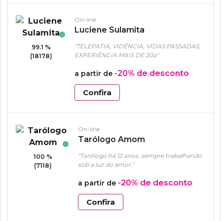
On-line
Luciene Sulamita
"TELEPATIA, VIDÊNCIA, VIDAS PASSADAS,
99.1 %
EXPERIÊNCIA MAIS DE 20a"
(18178)
-20%
de desconto
a partir de
Confira
On-line
Tarólogo Amom
"Tarólogo há 12 anos, sempre trabalhando
100 %
sob a luz do amor."
(7118)
-20%
de desconto
a partir de
Confira