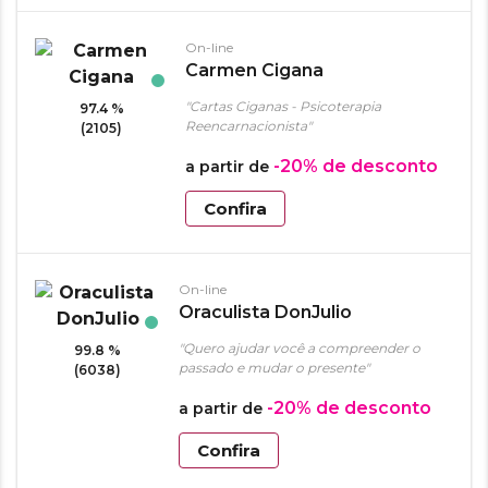
On-line
Carmen Cigana
"Cartas Ciganas - Psicoterapia
97.4 %
Reencarnacionista"
(2105)
-20%
de desconto
a partir de
Confira
On-line
Oraculista DonJulio
"Quero ajudar você a compreender o
99.8 %
passado e mudar o presente"
(6038)
-20%
de desconto
a partir de
Confira