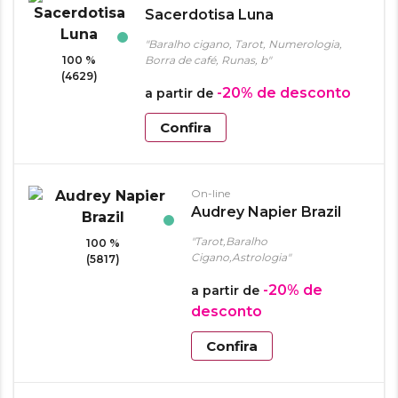
Sacerdotisa Luna
"Baralho cigano, Tarot, Numerologia,
100 %
Borra de café, Runas, b"
(4629)
-20%
de desconto
a partir de
Confira
On-line
Audrey Napier Brazil
"Tarot,Baralho
100 %
Cigano,Astrologia"
(5817)
-20%
de
a partir de
desconto
Confira