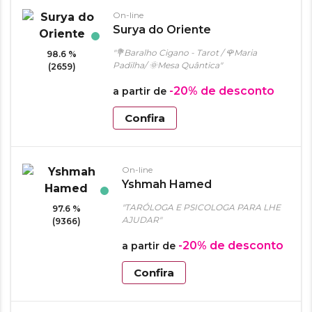
On-line
Surya do Oriente
"💐Baralho Cigano - Tarot / 🌹Maria
98.6 %
Padilha/ 🌞Mesa Quântica"
(2659)
-20%
de desconto
a partir de
Confira
On-line
Yshmah Hamed
"TARÓLOGA E PSICOLOGA PARA LHE
97.6 %
AJUDAR"
(9366)
-20%
de desconto
a partir de
Confira