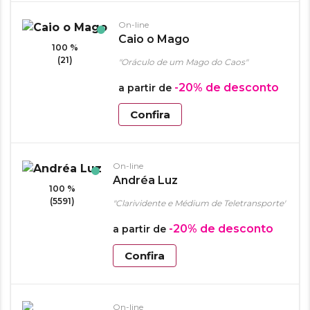
On-line
Caio o Mago
100 %
(21)
"Oráculo de um Mago do Caos"
-20%
de desconto
a partir de
Confira
On-line
Andréa Luz
100 %
(5591)
"Clarividente e Médium de Teletransporte"
-20%
de desconto
a partir de
Confira
On-line