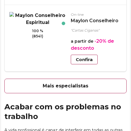
On-line
Maylon Conselheiro
Espiritual
"Cartas Ciganas"
100 %
(8541)
-20%
de
a partir de
desconto
Confira
Mais especialistas
Acabar com os problemas no
trabalho
A vida profissional é capaz de interferir em todas as outras