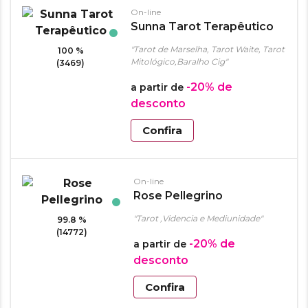
On-line
Sunna Tarot Terapêutico
"Tarot de Marselha, Tarot Waite, Tarot
100 %
Mitológico,Baralho Cig"
(3469)
-20%
de
a partir de
desconto
Confira
On-line
Rose Pellegrino
"Tarot ,Videncia e Mediunidade"
99.8 %
(14772)
-20%
de
a partir de
desconto
Confira