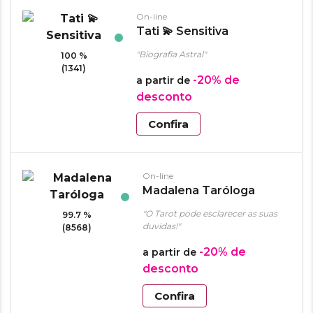
On-line
Tati 💫 Sensitiva
"Biografia Astral"
100 %
(1341)
-20%
de
a partir de
desconto
Confira
On-line
Madalena Taróloga
"O Tarot pode esclarecer as suas
99.7 %
duvidas!"
(8568)
-20%
de
a partir de
desconto
Confira