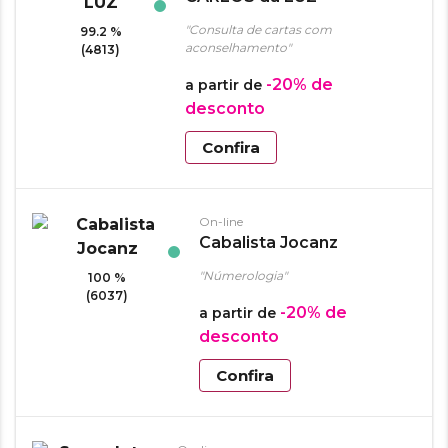
"Consulta de cartas com
99.2 %
aconselhamento"
(4813)
-20%
de
a partir de
desconto
Confira
On-line
Cabalista Jocanz
"Númerologia"
100 %
(6037)
-20%
de
a partir de
desconto
Confira