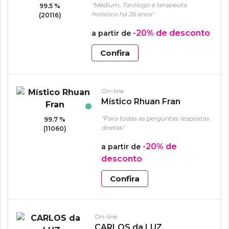
"Médium, Tarólogo e terapeuta
99.5 %
holístico há 26 anos"
(20116)
-20%
de desconto
a partir de
Confira
On-line
Místico Rhuan Fran
"Para todas as perguntas respostas
99.7 %
diretas"
(11060)
-20%
de
a partir de
desconto
Confira
On-line
CARLOS da LUZ