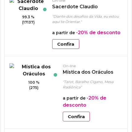
On-line
Sacerdote Claudio
"Diante dos desafios da Vida, eu estou
99.3 %
aqui te Orientar."
(17137)
-20%
de desconto
a partir de
Confira
On-line
Mística dos Oráculos
"Tarot, Baralho Cigano, Mesa
100 %
Radiônica"
(275)
-20%
de
a partir de
desconto
Confira